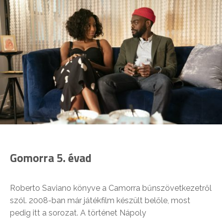
Gomorra 5. évad
Roberto Saviano könyve a Camorra bűnszövetkezetről
szól. 2008-ban már játékfilm készült belőle, most
pedig itt a sorozat. A történet Nápoly