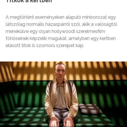
A megtörtént eseményeken alapuló minisorozat egy
látszólag normális házaspárról szól, akik a valóságtól
menekülve egy olyan hollywoodi szerelmesfilm
főhőseinek képzelik magukat, amelyben egy kertben
elásott titok is szomorú szerepet kap.