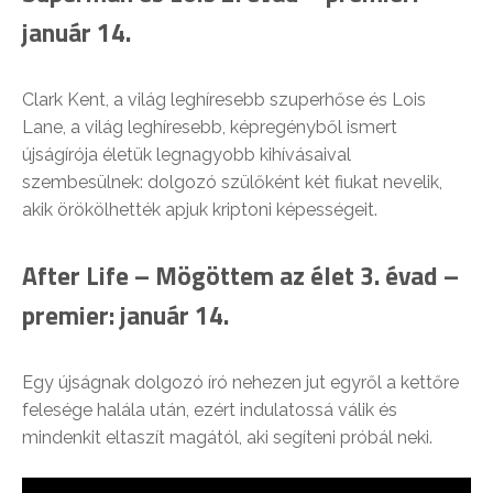
január 14.
Clark Kent, a világ leghíresebb szuperhőse és Lois
Lane, a világ leghíresebb, képregényből ismert
újságírója életük legnagyobb kihívásaival
szembesülnek: dolgozó szülőként két fiukat nevelik,
akik örökölhették apjuk kriptoni képességeit.
After Life – Mögöttem az élet 3. évad –
premier: január 14.
Egy újságnak dolgozó író nehezen jut egyről a kettőre
felesége halála után, ezért indulatossá válik és
mindenkit eltaszít magától, aki segíteni próbál neki.