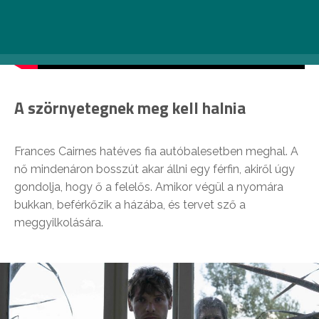
A szörnyetegnek meg kell halnia
Frances Cairnes hatéves fia autóbalesetben meghal. A
nő mindenáron bosszút akar állni egy férfin, akiről úgy
gondolja, hogy ő a felelős. Amikor végül a nyomára
bukkan, beférkőzik a házába, és tervet sző a
meggyilkolására.