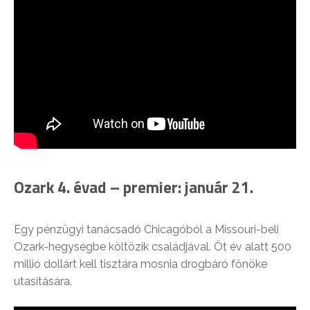
Ozark 4. évad – premier: január 21.
Egy pénzügyi tanácsadó Chicagóból a Missouri-beli
Ozark-hegységbe költözik családjával. Öt év alatt 500
millió dollárt kell tisztára mosnia drogbáró főnöke
utasítására.