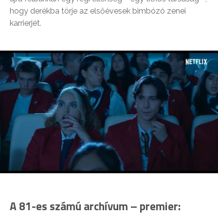
hogy derékba törje az elsőévesek bimbózó zenei
karrierjét.
A 81-es számú archívum – premier: