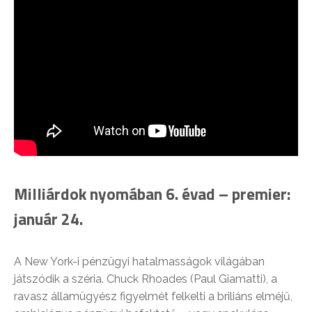
Milliárdok nyomában 6. évad – premier:
január 24.
A New York-i pénzügyi hatalmasságok világában
játszódik a széria. Chuck Rhoades (Paul Giamatti), a
ravasz államügyész figyelmét felkelti a briliáns elméjű,