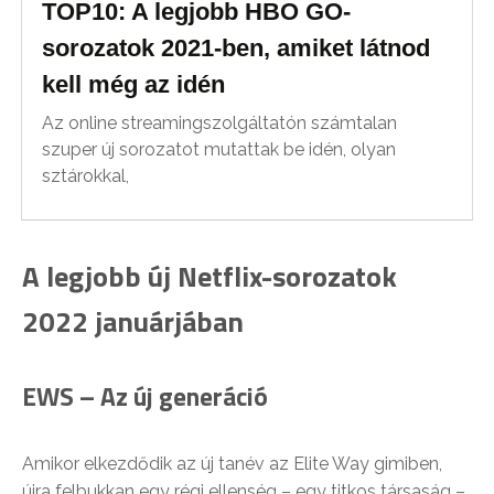
TOP10: A legjobb HBO GO-
sorozatok 2021-ben, amiket látnod
kell még az idén
Az online streamingszolgáltatón számtalan
szuper új sorozatot mutattak be idén, olyan
sztárokkal,
A legjobb új Netflix-sorozatok
2022 januárjában
EWS – Az új generáció
Amikor elkezdődik az új tanév az Elite Way gimiben,
újra felbukkan egy régi ellenség – egy titkos társaság –,