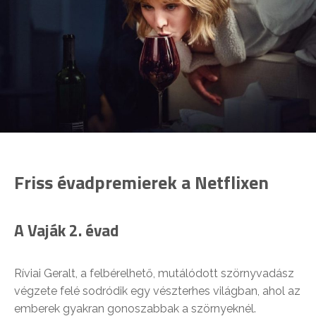
Friss évadpremierek a Netflixen
A Vaják 2. évad
Ríviai Geralt, a felbérelhető, mutálódott szörnyvadász
végzete felé sodródik egy vészterhes világban, ahol az
emberek gyakran gonoszabbak a szörnyeknél.