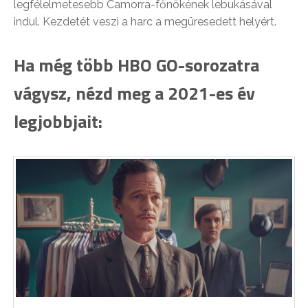
legfélelmetesebb Camorra-főnökének lebukásával
indul. Kezdetét veszi a harc a megüresedett helyért.
Ha még több HBO GO-sorozatra
vágysz, nézd meg a 2021-es év
legjobbjait: