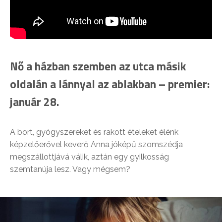
Nő a házban szemben az utca másik
oldalán a lánnyal az ablakban – premier:
január 28.
A bort, gyógyszereket és rakott ételeket élénk
képzelőerővel keverő Anna jóképű szomszédja
megszállottjává válik, aztán egy gyilkosság
szemtanúja lesz. Vagy mégsem?