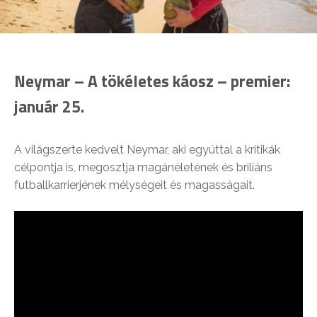
Neymar – A tökéletes káosz – premier:
január 25.
A világszerte kedvelt Neymar, aki egyúttal a kritikák
célpontja is, megosztja magánéletének és briliáns
futballkarrierjének mélységeit és magasságait.