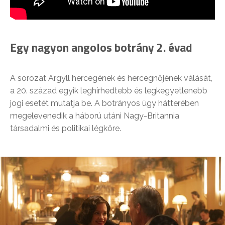
Egy nagyon angolos botrány 2. évad
A sorozat Argyll hercegének és hercegnőjének válását,
a 20. század egyik leghírhedtebb és legkegyetlenebb
jogi esetét mutatja be. A botrányos ügy hátterében
megelevenedik a háború utáni Nagy-Britannia
társadalmi és politikai légköre.