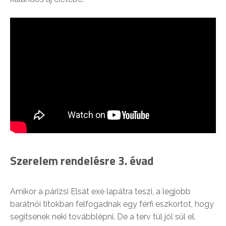
Szerelem rendelésre 3. évad
Amikor a párizsi Elsát exe lapátra teszi, a legjobb
barátnői titokban felfogadnak egy férfi eszkortot, hogy
segítsenek neki továbblépni. De a terv túl jól sül el.