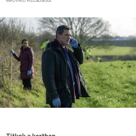
elkövető kiszabadul.
Titkok a kertben