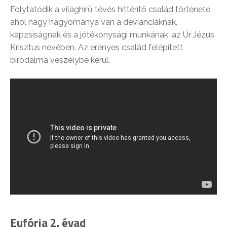
Folytatódik a világhírű tévés hittérítő család története,
ahol nagy hagyománya van a devianciáknak,
kapzsiságnak és a jótékonysági munkának, az Úr Jézus
Krisztus nevében. Az erényes család felépített
birodalma veszélybe kerül.
Eufória 2. évad