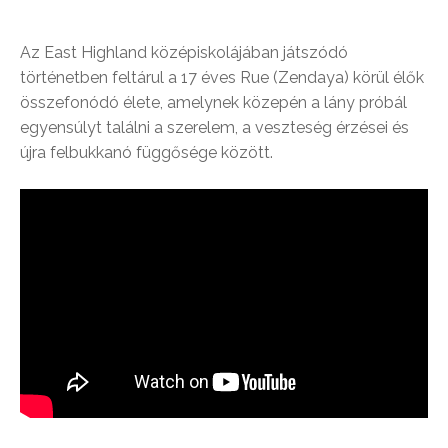
Az East Highland középiskolájában játszódó
történetben feltárul a 17 éves Rue (Zendaya) körül élők
összefonódó élete, amelynek közepén a lány próbál
egyensúlyt találni a szerelem, a veszteség érzései és
újra felbukkanó függősége között.