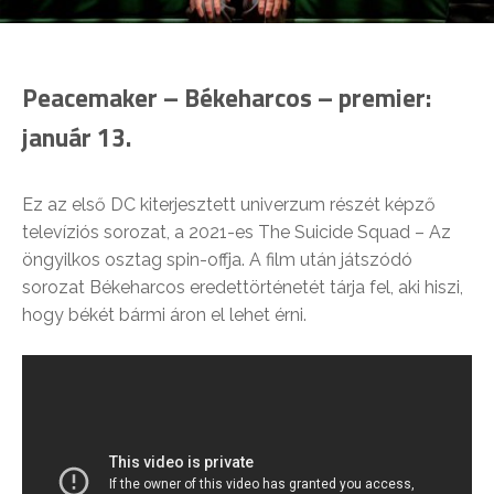
Peacemaker – Békeharcos – premier:
január 13.
Ez az első DC kiterjesztett univerzum részét képző
televíziós sorozat, a 2021-es The Suicide Squad – Az
öngyilkos osztag spin-offja. A film után játszódó
sorozat Békeharcos eredettörténetét tárja fel, aki hiszi,
hogy békét bármi áron el lehet érni.