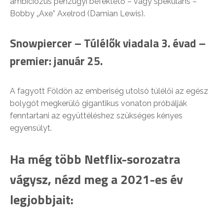
ambiciózus pénzügyi befektető – vagy spekuláns –
Bobby „Axe” Axelrod (Damian Lewis).
Snowpiercer – Túlélők viadala 3. évad –
premier: január 25.
A fagyott Földön az emberiség utolsó túlélői az egész
bolygót megkerülő gigantikus vonaton próbálják
fenntartani az együttéléshez szükséges kényes
egyensúlyt.
Ha még több Netflix-sorozatra
vágysz, nézd meg a 2021-es év
legjobbjait: