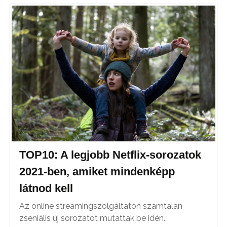
TOP10: A legjobb Netflix-sorozatok
2021-ben, amiket mindenképp
látnod kell
Az online streamingszolgáltatón számtalan
zseniális új sorozatot mutattak be idén.