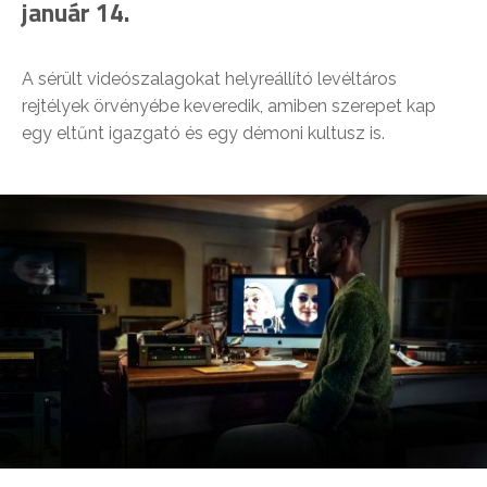
január 14.
A sérült videószalagokat helyreállító levéltáros
rejtélyek örvényébe keveredik, amiben szerepet kap
egy eltűnt igazgató és egy démoni kultusz is.