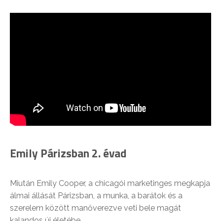
Emily Párizsban 2. évad
Miután Emily Cooper, a chicagói marketinges megkapja
álmai állását Párizsban, a munka, a barátok és a
szerelem között manőverezve veti bele magát
kalandos új életébe.