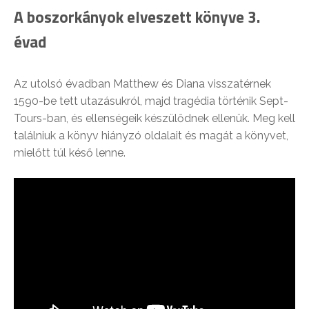
A boszorkányok elveszett könyve 3.
évad
Az utolsó évadban Matthew és Diana visszatérnek
1590-be tett utazásukról, majd tragédia történik Sept-
Tours-ban, és ellenségeik készülődnek ellenük. Meg kell
találniuk a könyv hiányzó oldalait és magát a könyvet,
mielőtt túl késő lenne.