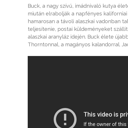
Buck, a nagy szívű, imádnivaló kutya élete
miután elrabolják a napfényes kalifornia
hamarosan a távoli alaszkai vadonban tal
teljesítenie, postai küldeményeket szállí
alaszkai aranyláz idején. Buck élete újab
Thorntonnal, a magányos kalandorral. J