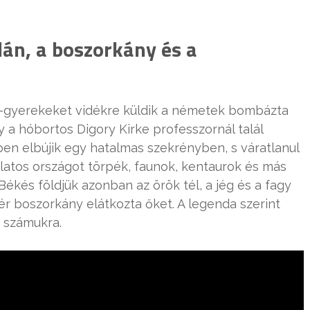
lán, a boszorkány és a
e-gyerekeket vidékre küldik a németek bombázta
 a hóbortos Digory Kirke professzornál talál
en elbújik egy hatalmas szekrényben, s váratlanul
dálatos országot törpék, faunok, kentaurok és más
Békés földjük azonban az örök tél, a jég és a fagy
r boszorkány elátkozta őket. A legenda szerint
 számukra.