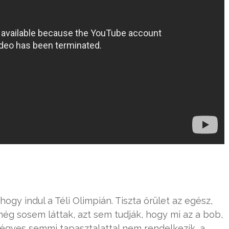
hogy indul a Téli Olimpián. Tiszta őrület az egész,
ég sosem láttak, azt sem tudják, hogy mi az a bob,
négyes semmi tapasztalattal nem rendelkezik, a