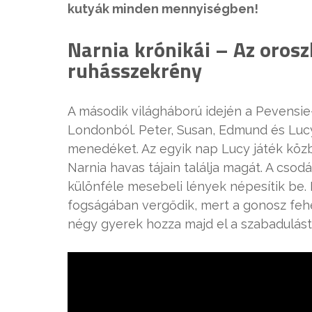
kutyák minden mennyiségben!
Narnia krónikái – Az orosz
ruhásszekrény
A második világháború idején a Pevensi
Londonból. Peter, Susan, Edmund és Lucy
menedéket. Az egyik nap Lucy játék közb
Narnia havas tájain találja magát. A cso
különféle mesebeli lények népesítik be. 
fogságában vergődik, mert a gonosz fehé
négy gyerek hozza majd el a szabadulást