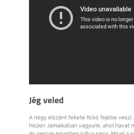
Jég veled
A négy elszánt fekete fickó fejébe veszi, 
hiszen Jamaikában vagyunk, ahol havat m
és persze egyetlen pálya sincs. Mivel a 