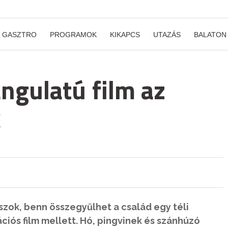
GASZTRO
PROGRAMOK
KIKAPCS
UTAZÁS
BALATON
angulatú film az
k
szok, benn összegyűlhet a család egy téli
ciós film mellett. Hó, pingvinek és szánhúzó