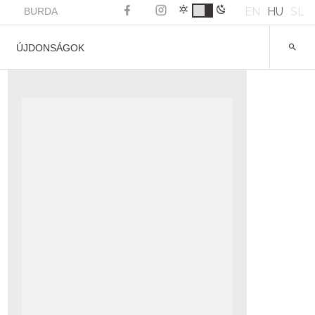
EN
HU
SL
BURDA
ÚJDONSÁGOK