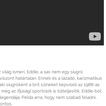
ilág ismeri, Eddie, a sas nem egy síugró
viszont határtalan. Ennek és a lázadó, karizmatikus
i síugróként a brit színeket képviseli az 1988-as
még az ifjúsági sportolók is túlteljesítik, Eddie-ből
 legendája. Példa arra, hogy nem szabad feladni,
ontos.