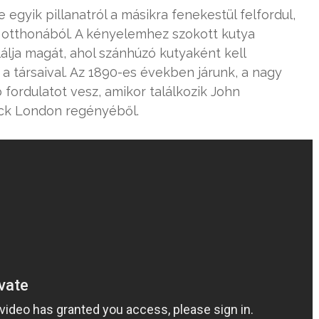
 egyik pillanatról a másikra fenekestül felfordul,
i otthonából. A kényelemhez szokott kutya
álja magát, ahol szánhúzó kutyaként kell
t a társaival. Az 1890-es években járunk, a nagy
b fordulatot vesz, amikor találkozik John
ack London regényéből.