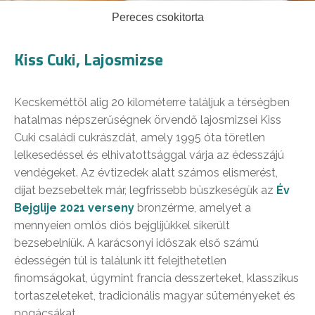
Pereces csokitorta
Kiss Cuki, Lajosmizse
Kecskeméttől alig 20 kilométerre találjuk a térségben
hatalmas népszerűségnek örvendő lajosmizsei Kiss
Cuki családi cukrászdát, amely 1995 óta töretlen
lelkesedéssel és elhivatottsággal várja az édesszájú
vendégeket. Az évtizedek alatt számos elismerést,
díjat bezsebeltek már, legfrissebb büszkeségük az
Év
Bejglije 2021 verseny
bronzérme, amelyet a
mennyeien omlós diós bejglijükkel sikerült
bezsebelniük. A karácsonyi időszak első számú
édességén túl is találunk itt felejthetetlen
finomságokat, úgymint francia desszerteket, klasszikus
tortaszeleteket, tradicionális magyar süteményeket és
pogácsákat.