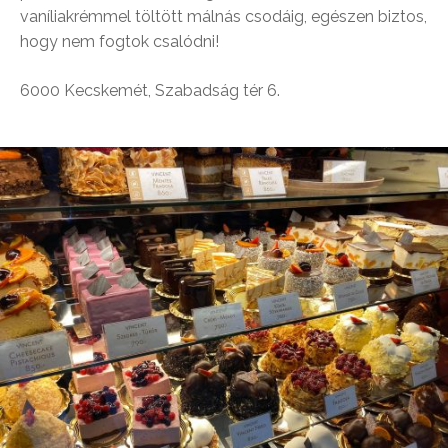
vaníliakrémmel töltött málnás csodáig, egészen biztos,
hogy nem fogtok csalódni!
6000 Kecskemét, Szabadság tér 6.