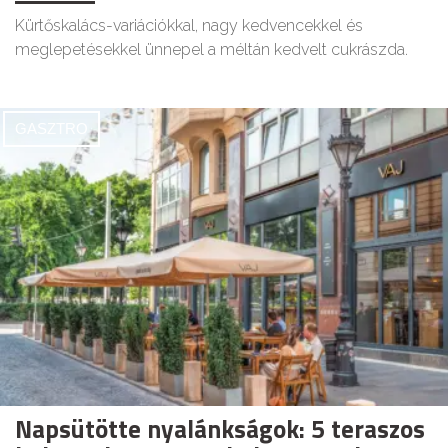
Kürtőskalács-variációkkal, nagy kedvencekkel és
meglepetésekkel ünnepel a méltán kedvelt cukrászda.
GASZTRO
Napsütötte nyalánkságok: 5 teraszos