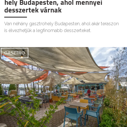
hely Budapesten, ahol mennyei
desszertek várnak
Van néhány gasztrohely Budapesten, ahol akár teraszon
is élvezhetjük a legfinomabb desszerteket.
GASZTRO