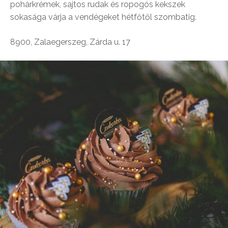
pohárkrémek, sajtos rudak és ropogós kekszek
sokasága várja a vendégeket hétfőtől szombatig.
8900, Zalaegerszeg, Zárda u. 17