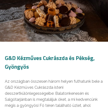
G&D Kézműves Cukrászda és Pékség,
Gyöngyös
Az országban összesen három helyen futhatunk bele a
G&D Kézműves Cukrászda isteni
desszertkülönlegességeibe: Balatonkenesén és
Salgótarjánban is megtaláljuk őket, a mi kedvencünk
mégis a gyöngyösi Fő téren található üzlet, ahol