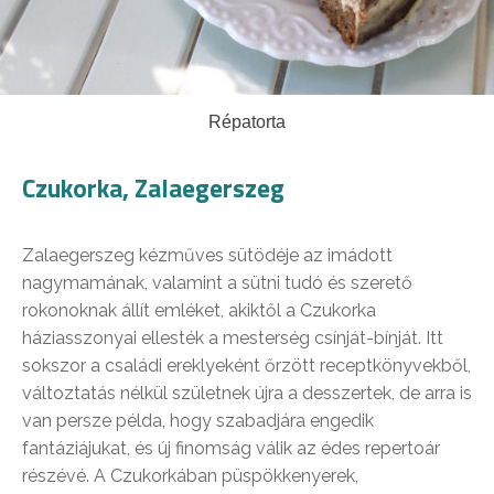
Répatorta
Czukorka, Zalaegerszeg
Zalaegerszeg kézműves sütödéje az imádott
nagymamának, valamint a sütni tudó és szerető
rokonoknak állít emléket, akiktől a Czukorka
háziasszonyai ellesték a mesterség csínját-bínját. Itt
sokszor a családi ereklyeként őrzött receptkönyvekből,
változtatás nélkül születnek újra a desszertek, de arra is
van persze példa, hogy szabadjára engedik
fantáziájukat, és új finomság válik az édes repertoár
részévé. A Czukorkában püspökkenyerek,