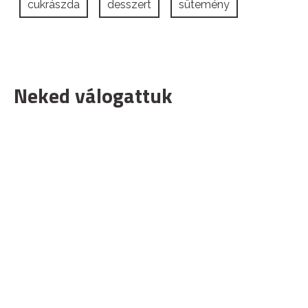
cukrászda
desszert
sütemény
Neked válogattuk