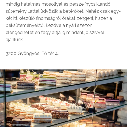
mindig hatalmas mosollyal és persze ínycsiklandó
süteményillattal üdvözlik a betérőket. Nehéz csak egy-
két itt készülő finomságról órákat zengeni, hiszen a
péksüteményektől kezdve a nyári szezon
elengedhetetlen fagylaltjaiig mindent jó szívvel
ajánlunk.
3200 Gyöngyös, Fő tér 4.