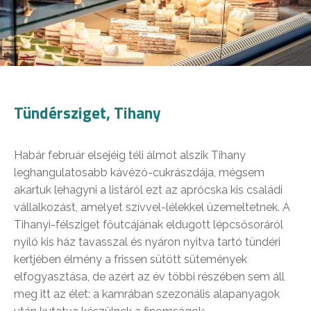
Tündérsziget, Tihany
Habár február elsejéig téli álmot alszik Tihany
leghangulatosabb kávézó-cukrászdája, mégsem
akartuk lehagyni a listáról ezt az aprócska kis családi
vállalkozást, amelyet szívvel-lélekkel üzemeltetnek. A
Tihanyi-félsziget főutcájának eldugott lépcsősoráról
nyíló kis ház tavasszal és nyáron nyitva tartó tündéri
kertjében élmény a frissen sütött sütemények
elfogyasztása, de azért az év többi részében sem áll
meg itt az élet: a kamrában szezonális alapanyagok