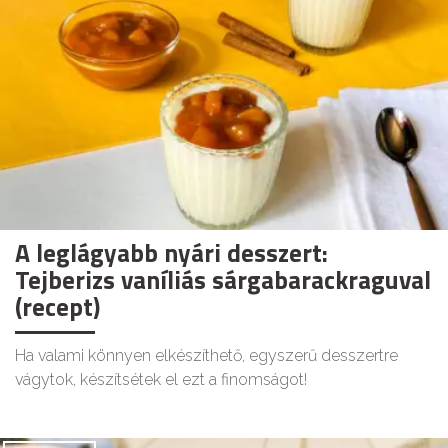
A leglágyabb nyári desszert:
Tejberizs vaníliás sárgabarackraguval
(recept)
Ha valami könnyen elkészíthető, egyszerű desszertre
vágytok, készítsétek el ezt a finomságot!