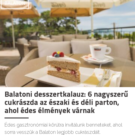
BALATON
Balatoni desszertkalauz: 6 nagyszerű
cukrászda az északi és déli parton,
ahol édes élmények várnak
Édes gasztronómiai körútra invitálunk benneteket, ahol
sorra vesszük a Balaton legjobb cukrászdáit.