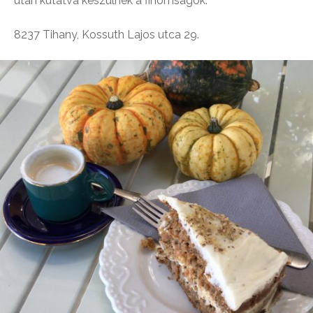
után kutatva készülnek a finomságok.
8237 Tihany, Kossuth Lajos utca 29.