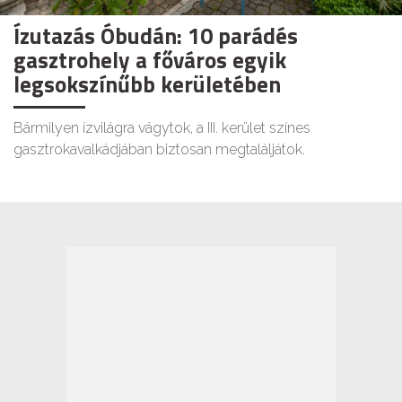
Ízutazás Óbudán: 10 parádés
gasztrohely a főváros egyik
legsokszínűbb kerületében
Bármilyen ízvilágra vágytok, a III. kerület színes
gasztrokavalkádjában biztosan megtaláljátok.