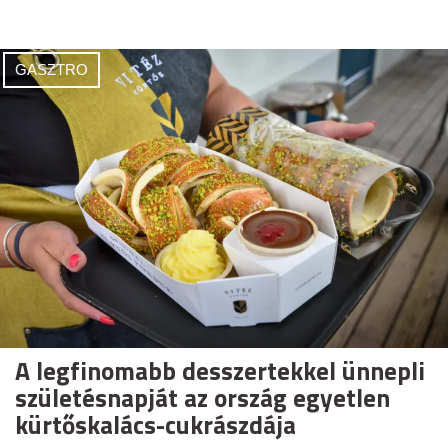
GASZTRO
A legfinomabb desszertekkel ünnepli
születésnapját az ország egyetlen
kürtőskalács-cukrászdája