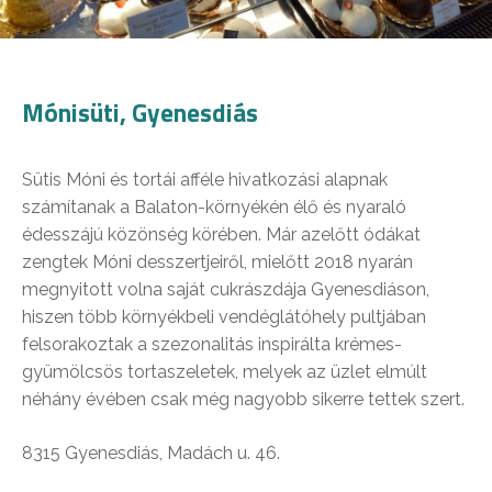
Mónisüti, Gyenesdiás
Sütis Móni és tortái afféle hivatkozási alapnak
számítanak a Balaton-környékén élő és nyaraló
édesszájú közönség körében. Már azelőtt ódákat
zengtek Móni desszertjeiről, mielőtt 2018 nyarán
megnyitott volna saját cukrászdája Gyenesdiáson,
hiszen több környékbeli vendéglátóhely pultjában
felsorakoztak a szezonalitás inspirálta krémes-
gyümölcsös tortaszeletek, melyek az üzlet elmúlt
néhány évében csak még nagyobb sikerre tettek szert.
8315 Gyenesdiás, Madách u. 46.