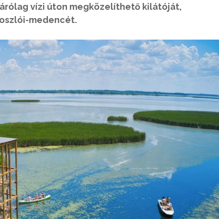
zárólag vízi úton megközelíthető kilátóját,
roszlói-medencét.