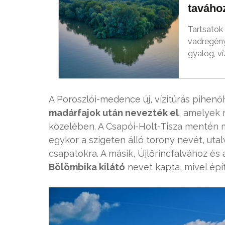
taváho
Tartsatok 
vadregény
gyalog, ví
A Poroszlói-medence új, vízitúrás pihenőh
madárfajok után nevezték el
, amelyek
közelében. A Csapói-Holt-Tisza menté
egykor a szigeten álló torony nevét, utal
csapatokra. A másik, Újlőrincfalvához é
Bölömbika kilátó
nevet kapta, mivel épí