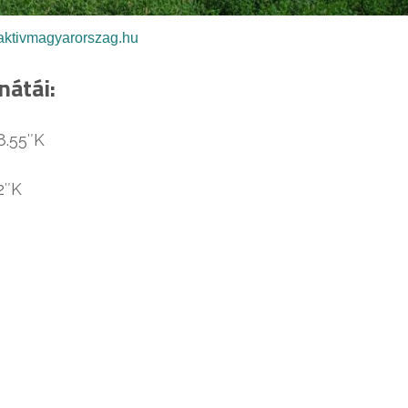
aktivmagyarorszag.hu
nátái:
8.55″K
2″K