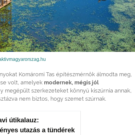
aktivmagyarorszag.hu
rnyokat Komáromi Tas építészmérnök álmodta meg,
ése volt, amelyek
modernek, mégis jól
így megépült szerkezeteket könnyű kiszúrnia annak,
ásztázva nem biztos, hogy szemet szúrnak.
avi útikalauz:
ényes utazás a tündérek