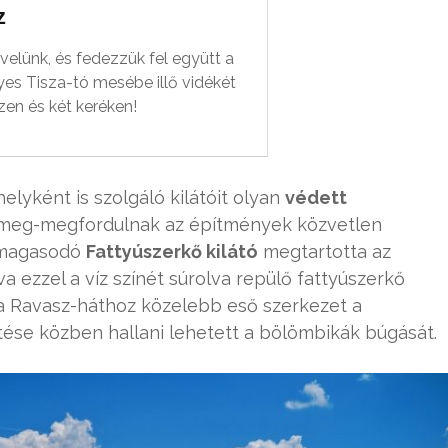
z
velünk, és fedezzük fel együtt a
es Tisza-tó mesébe illő vidékét
zen és két keréken!
elyként is szolgáló kilátóit olyan
védett
 meg-megfordulnak az építmények közvetlen
n magasodó
Fattyúszerkő kilátó
megtartotta az
va ezzel a víz színét súrolva repülő fattyúszerkő
s a Ravasz-háthoz közelebb eső szerkezet a
tése közben hallani lehetett a bölömbikák búgását.