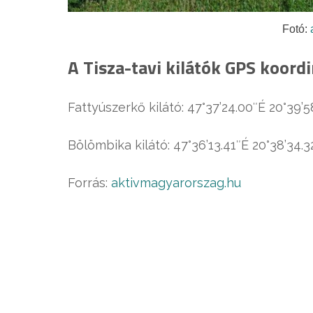
Fotó:
A Tisza-tavi kilátók GPS koordi
Fattyúszerkő kilátó: 47°37’24.00″É 20°39’5
Bölömbika kilátó: 47°36’13.41″É 20°38’34.3
Forrás:
aktivmagyarorszag.hu