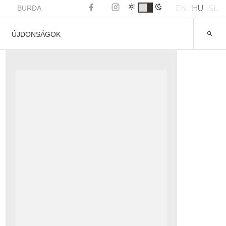
EN
HU
SL
BURDA
ÚJDONSÁGOK