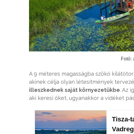
Fotó:
A 9 méteres magasságba szökő kilátóto
akinek célja olyan létesítmények tervez
illeszkednek saját környezetükbe
. Az 
aki keresi őket, ugyanakkor a vidéket p
Tisza-t
Vadreg