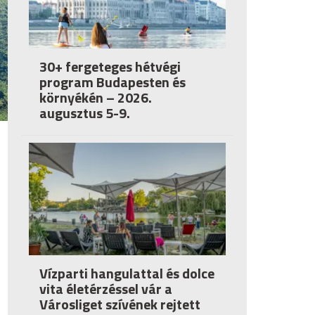
30+ fergeteges hétvégi
program Budapesten és
környékén – 2026.
augusztus 5-9.
Vízparti hangulattal és dolce
vita életérzéssel vár a
Városliget szívének rejtett