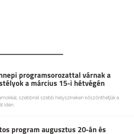
nnepi programsorozattal várnak a
stélyok a március 15-i hétvégén
mokkal, szebbnél szebb helyszíneken köszönthetjük a
t idén.
tos program augusztus 20-án és