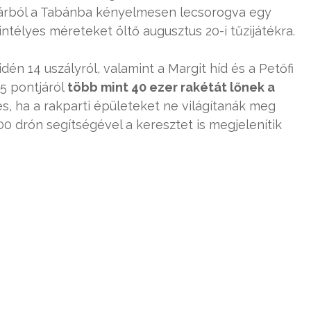
várból a Tabánba kényelmesen lecsorogva egy
télyes méreteket öltő augusztus 20-i tűzijátékra.
idén 14 uszályról, valamint a Margit híd és a Petőfi
65 pontjáról
több mint 40 ezer rakétát lőnek a
es, ha a rakparti épületeket ne világítanák meg
00 drón segítségével a keresztet is megjelenítik