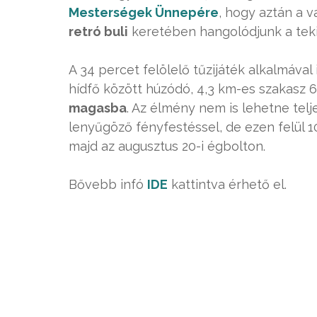
Mesterségek Ünnepére
, hogy aztán a 
retró buli
keretében hangolódjunk a tekin
A 34 percet felölelő tűzijáték alkalmával 
hídfő között húzódó, 4,3 km-es szakasz 
magasba
. Az élmény nem is lehetne telj
lenyűgöző fényfestéssel, de ezen felül 1
majd az augusztus 20-i égbolton.
Bővebb infó
IDE
kattintva érhető el.