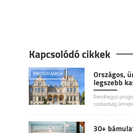
Kapcsolódó cikkek
Országos, ü
PROGRAMOK
legszebb ka
Rendhagyó progra
szabadság ünnepé
30+ bámula
GOODAPEST