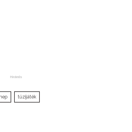
nnep
tűzijáték