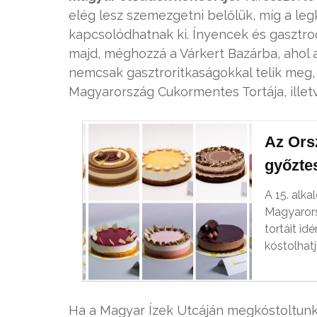
elég lesz szemezgetni belőlük, míg a le
kapcsolódhatnak ki. Ínyencek és gasztroő
majd, méghozzá a Várkert Bazárba, ahol 
nemcsak gasztroritkaságokkal telik meg
Magyarország Cukormentes Tortája, illetv
Az Orsz
győzte
A 15. alk
Magyarors
tortáit i
kóstolhat
Ha a Magyar Ízek Utcáján megkóstoltunk