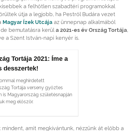
gkisebbek a felhőtlen szabadtéri programokkal
rültek útja a legjobb, ha Pestről Budára vezet
a
Magyar Ízek Utcája
az ünnepnap alkalmából
, de bemutatásra kerül
a 2021-es év Ország Tortája
,
e a Szent István-napi kenyér is.
ág Tortája 2021: Íme a
s desszertek!
alommal meghirdetett
zág Tortája verseny győztes
dén is Magyarország születésnapján
juk meg először.
 mindent, amit megkívántunk, nézzünk át előbb a