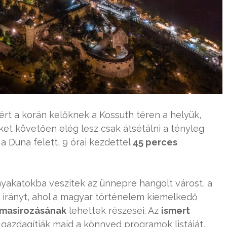
zért a korán kelőknek a Kossuth téren a helyük,
et követően elég lesz csak átsétálni a tényleg
a Duna felett, 9 órai kezdettel
45 perces
yakatokba veszitek az ünnepre hangolt várost, a
z irányt, ahol a magyar történelem kiemelkedő
 masírozásának
lehettek részesei. Az
ismert
gazdagítják majd a könnyed programok listáját,