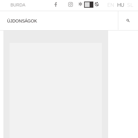
EN
HU
SL
BURDA
ÚJDONSÁGOK