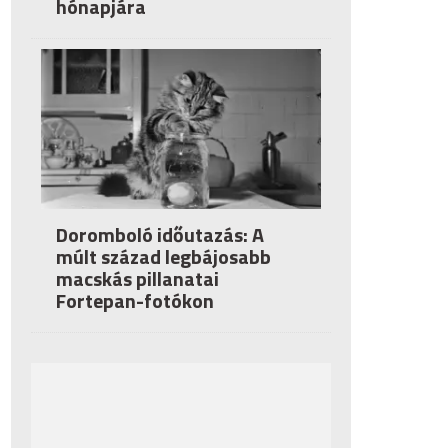
hónapjára
Doromboló időutazás: A
múlt század legbájosabb
macskás pillanatai
Fortepan-fotókon