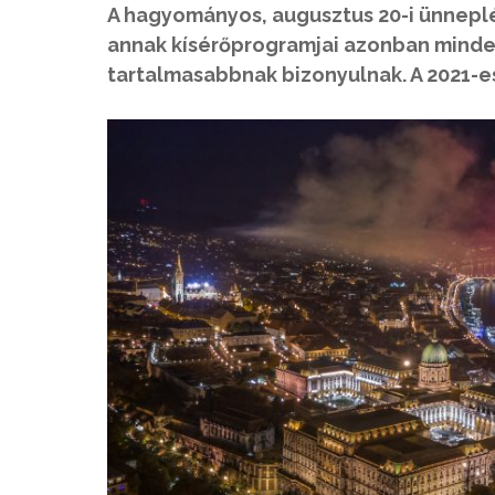
A hagyományos, augusztus 20-i ünneplés
annak kísérőprogramjai azonban mind
tartalmasabbnak bizonyulnak. A 2021-es