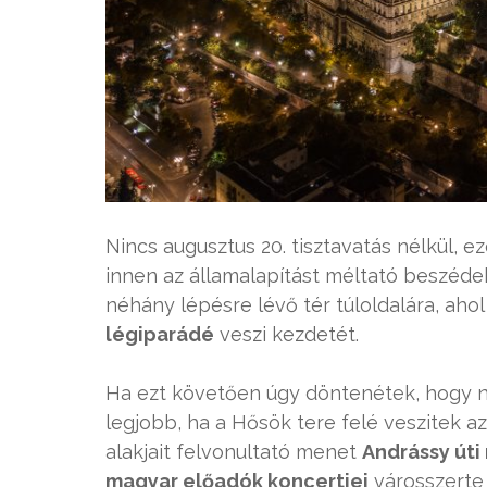
Nincs augusztus 20. tisztavatás nélkül, e
innen az államalapítást méltató beszédek
néhány lépésre lévő tér túloldalára, ahol 
légiparádé
veszi kezdetét.
Ha ezt követően úgy döntenétek, hogy n
legjobb, ha a Hősök tere felé veszitek a
alakjait felvonultató menet
Andrássy úti
magyar előadók koncertjei
városszerte 