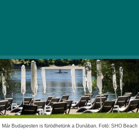
helyszínt, de a Dunakanyar és a Velencei-tó
fürdőpontjait is felfedezhetitek rajta.
Már Budapesten is fürödhetünk a Dunában. Fotó: SHO Beach