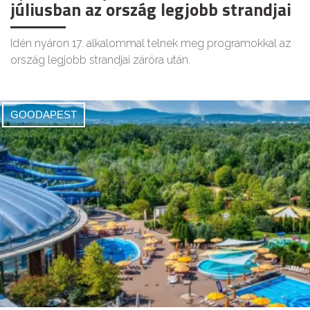
júliusban az ország legjobb strandjai
Idén nyáron 17. alkalommal telnek meg programokkal az
ország legjobb strandjai záróra után.
GOODAPEST