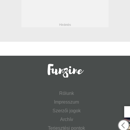
Rólunk
Impresszum
Szerzői jogok
Archív
Terjesztési pontok