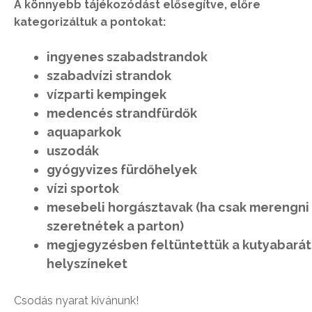
A könnyebb tájékozódást elősegítve, előre
kategorizáltuk a pontokat:
ingyenes szabadstrandok
szabadvízi strandok
vízparti kempingek
medencés strandfürdők
aquaparkok
uszodák
gyógyvizes fürdőhelyek
vízi sportok
mesebeli horgásztavak (ha csak merengni
szeretnétek a parton)
megjegyzésben feltüntettük a kutyabarát
helyszíneket
Csodás nyarat kívánunk!