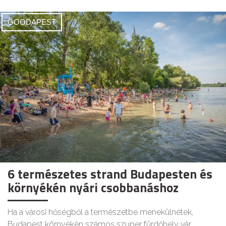
GOODAPEST
6 természetes strand Budapesten és
környékén nyári csobbanáshoz
Ha a városi hőségből a természetbe menekülnétek,
Budapest környékén számos szuper fürdőhely vár.