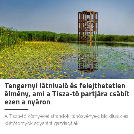
Tengernyi látnivaló és felejthetetlen
élmény, ami a Tisza-tó partjára csábít
ezen a nyáron
A Tisza-tó környékét strandok, tanösvények, bicikliutak és
kilátótornyok egyaránt gazdagítják.