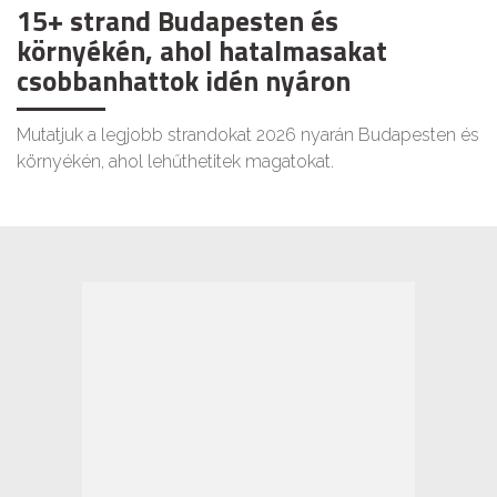
15+ strand Budapesten és
környékén, ahol hatalmasakat
csobbanhattok idén nyáron
Mutatjuk a legjobb strandokat 2026 nyarán Budapesten és
környékén, ahol lehűthetitek magatokat.