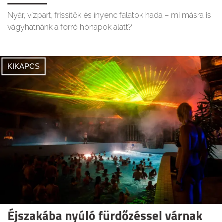
Nyár, vízpart, frissítők és ínyenc falatok hada – mi másra is
vágyhatnánk a forró hónapok alatt?
KIKAPCS
Éjszakába nyúló fürdőzéssel várnak