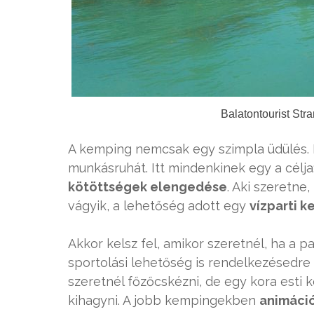
Balatontourist Str
A kemping nemcsak egy szimpla üdülés. I
munkásruhát. Itt mindenkinek egy a célja
kötöttségek elengedése
. Aki szeretne,
vágyik, a lehetőség adott egy
vízparti 
Akkor kelsz fel, amikor szeretnél, ha a 
sportolási lehetőség is rendelkezésedre 
szeretnél főzőcskézni, de egy kora esti
kihagyni. A jobb kempingekben
animáci