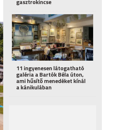
gasztrokincse
11 ingyenesen látogatható
galéria a Bartók Béla úton,
ami hűsítő menedéket kínál
a kánikulában