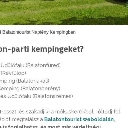
pi Balatontourist Napfény Kempingben
ton-parti kempingeket?
Üdülőfalu (Balatonfüred)
(Révfülöp)
mping (Balatonakali)
 Kemping (Balatonberény)
 és Üdülőfalu (Balatonszemes)
esszt, és szakadj ki a mókuskerékből. Töltődj fel
ciót megtalálsz a
Balatontourist weboldalán
,
 is foglalhatsz, és most már védettségi