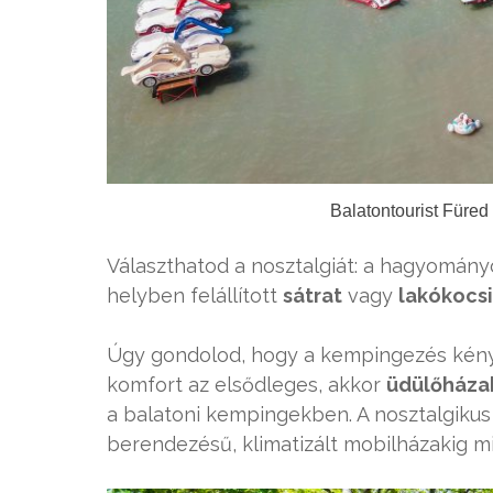
Balatontourist Füred
Választhatod a nosztalgiát: a hagyomány
helyben felállított
sátrat
vagy
lakókocsi
Úgy gondolod, hogy a kempingezés kényel
komfort az elsődleges, akkor
üdülőháza
a balatoni kempingekben. A nosztalgiku
berendezésű, klimatizált mobilházakig m