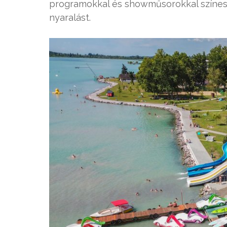
programokkal és showműsorokkal színes
nyaralást.