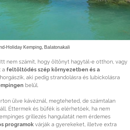
and-Holiday Kemping, Balatonakali
tt nem számít, hogy öltönyt hagytál-e otthon, vagy
: a
feltöltődés szép környezetben és a
 horgászik, aki pedig strandolásra és lubickolásra
kempingen
belül.
parton ülve kávéznál, megteheted, de számtalan
áll. Éttermek és büfék is elérhetőek, ha nem
 kempinges grillezés hangulatát nem érdemes
ós programok
várják a gyerekeket, illetve extra