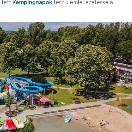
ített
Kempingnapok
teszik emlékezetessé a