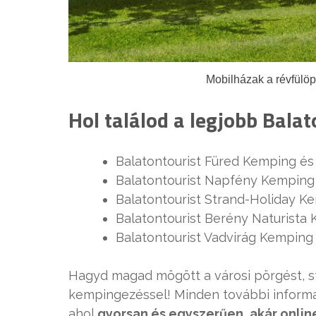
Mobilházak a révfülö
Hol találod a legjobb Bala
Balatontourist Füred Kemping és 
Balatontourist Napfény Kemping 
Balatontourist Strand-Holiday Ke
Balatontourist Berény Naturista
Balatontourist Vadvirág Kemping
Hagyd magad mögött a városi pörgést, str
kempingezéssel! Minden további informá
ahol
gyorsan és egyszerűen, akár online