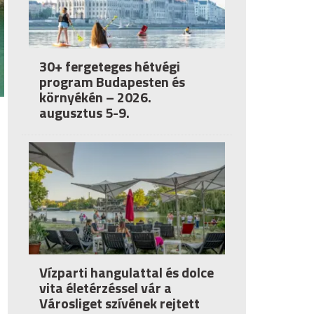
30+ fergeteges hétvégi
program Budapesten és
környékén – 2026.
augusztus 5-9.
Vízparti hangulattal és dolce
vita életérzéssel vár a
Városliget szívének rejtett