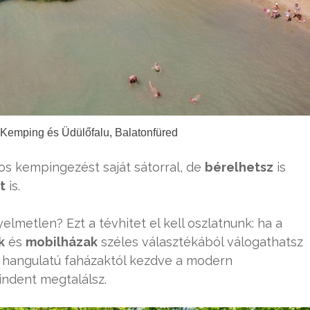
 Kemping és Üdülőfalu, Balatonfüred
os kempingezést saját sátorral, de
bérelhetsz
is
t
is.
metlen? Ezt a tévhitet el kell oszlatnunk: ha a
k
és
mobilházak
széles választékából válogathatsz
s hangulatú faházaktól kezdve a modern
indent megtalálsz.