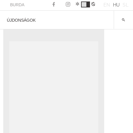
EN
HU
SL
BURDA
ÚJDONSÁGOK