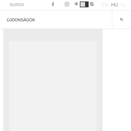
EN
HU
SL
BURDA
ÚJDONSÁGOK