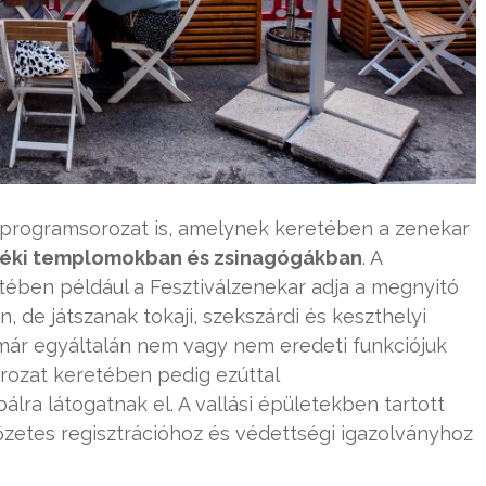
t programsorozat is, amelynek keretében a zenekar
déki templomokban és zsinagógákban
. A
letében például a Fesztiválzenekar adja a megnyitó
n, de játszanak tokaji, szekszárdi és keszthelyi
már egyáltalán nem vagy nem eredeti funkciójuk
rozat keretében pedig ezúttal
lra látogatnak el. A vallási épületekben tartott
zetes regisztrációhoz és védettségi igazolványhoz