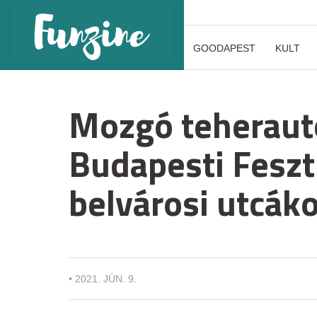
GOODAPEST
KULT
Mozgó teherautó
Budapesti Feszt
belvárosi utcák
•
2021. JÚN. 9.