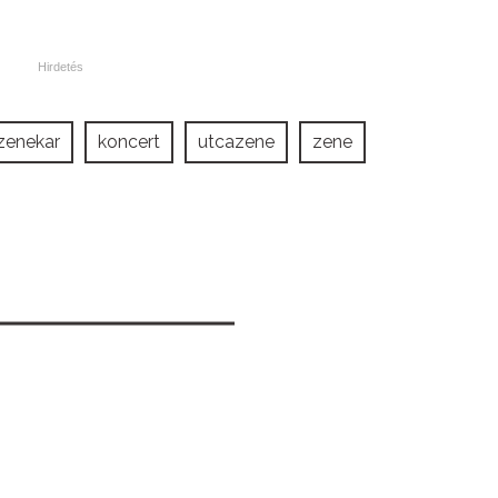
zenekar
koncert
utcazene
zene