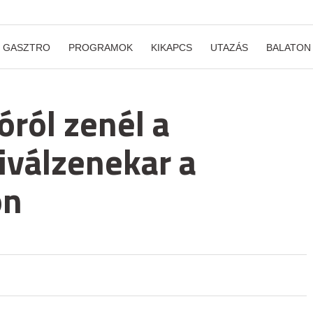
GASZTRO
PROGRAMOK
KIKAPCS
UTAZÁS
BALATON
ról zenél a
iválzenekar a
on