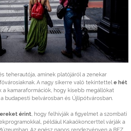
és teherautója, aminek platójáról a zenekar
ővárosiaknak. A nagy sikerre való tekintettel
e hét
k a kamaraformációk, hogy kisebb megállókat
a budapesti belvárosban és Újlipótvárosban.
ereket érint
, hogy felhívják a figyelmet a szombati
ekprogramokkal, például Kakaókoncerttel várják a
 Múzeumban. Az egész napos rendezvényen a BFZ