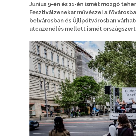
Június 9-én és 11-én ismét mozgó tehe
Fesztiválzenekar művészei a fővárosba
belvárosban és Újlipótvárosban várhat
utcazenélés mellett ismét országszer