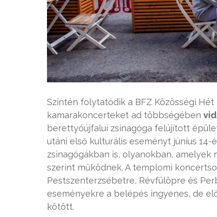
Szintén folytatódik a BFZ Közösségi Hé
kamarakoncerteket ad többségében
vi
berettyóújfalui zsinagóga felújított épü
utáni első kulturális eseményt június 14-é
zsinagógákban is, olyanokban, amelyek 
szerint működnek. A templomi koncertso
Pestszenterzsébetre, Révfülöpre és Perbá
eseményekre a belépés ingyenes, de elő
kötött.