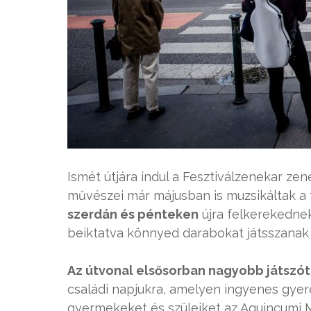
Ismét útjára indul a Fesztiválzenekar zen
művészei már májusban is muzsikáltak a f
szerdán és pénteken
újra felkerekedne
beiktatva könnyed darabokat játsszanak 
Az útvonal elsősorban nagyobb játszót
családi napjukra, amelyen ingyenes gyer
gyermekeket és szüleiket az Aquincumi