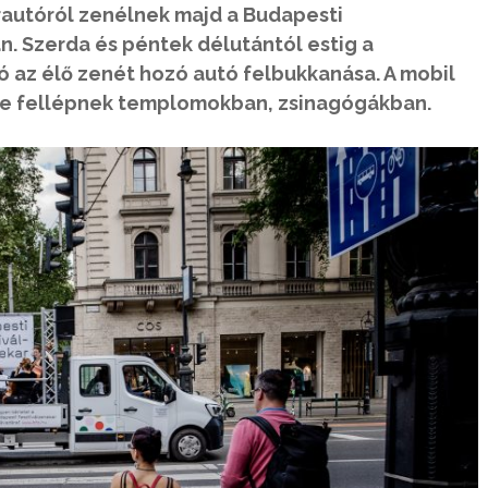
rautóról zenélnek majd a Budapesti
n. Szerda és péntek délutántól estig a
ó az élő zenét hozó autó felbukkanása. A mobil
te fellépnek templomokban, zsinagógákban.