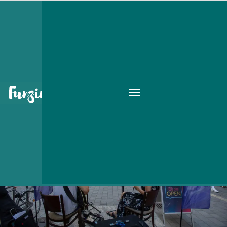
utcazene
GOODAPEST