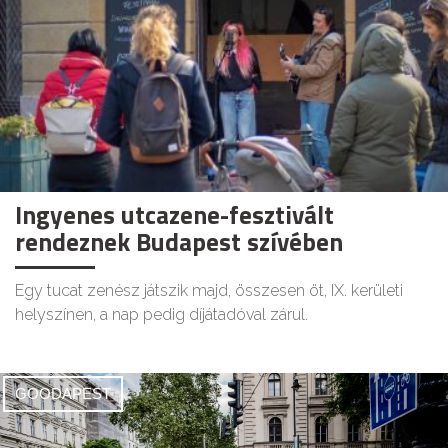
Ingyenes utcazene-fesztivált
rendeznek Budapest szívében
Egy tucat zenész játszik majd, összesen öt, IX. kerületi
helyszínen, a nap pedig díjátadóval zárul.
GOODAPEST