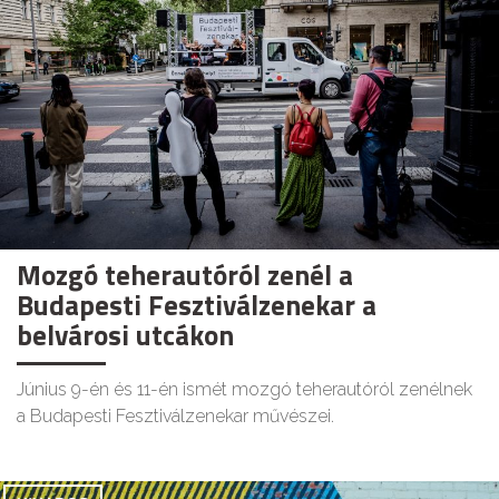
Mozgó teherautóról zenél a
Budapesti Fesztiválzenekar a
belvárosi utcákon
Június 9-én és 11-én ismét mozgó teherautóról zenélnek
a Budapesti Fesztiválzenekar művészei.