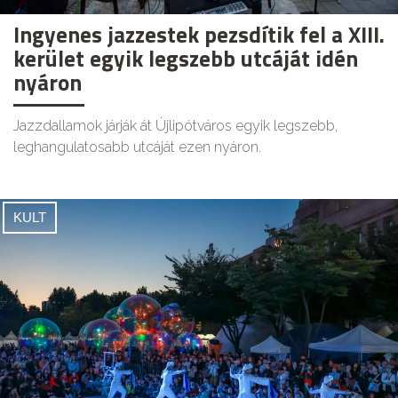
Ingyenes jazzestek pezsdítik fel a XIII.
kerület egyik legszebb utcáját idén
nyáron
Jazzdallamok járják át Újlipótváros egyik legszebb,
leghangulatosabb utcáját ezen nyáron.
KULT