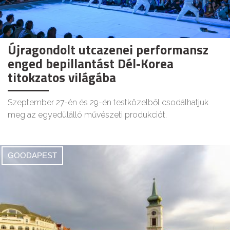
Újragondolt utcazenei performansz
enged bepillantást Dél-Korea
titokzatos világába
Szeptember 27-én és 29-én testközelből csodálhatjuk
meg az egyedülálló művészeti produkciót.
GOODAPEST