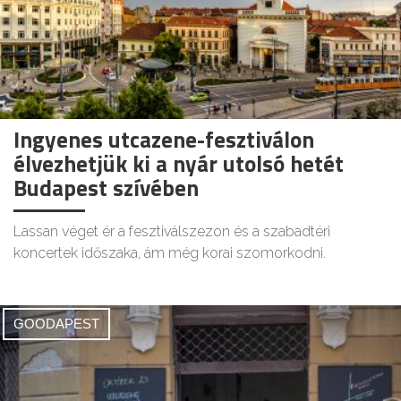
Ingyenes utcazene-fesztiválon
élvezhetjük ki a nyár utolsó hetét
Budapest szívében
Lassan véget ér a fesztiválszezon és a szabadtéri
koncertek időszaka, ám még korai szomorkodni.
GOODAPEST