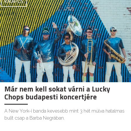
KIKAPCS
Már nem kell sokat várni a Lucky
Chops budapesti koncertjére
A New York-i banda kevesebb mint 3 hét múlva hatalmas
bulit csap a Barba Negrában.