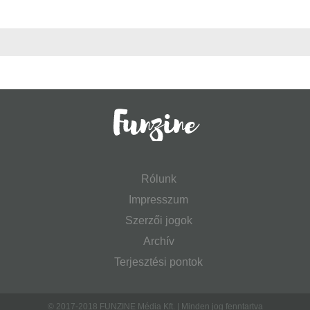
Rólunk
Impresszum
Szerzői jogok
Archív
Terjesztési pontok
© 2017-2018 FUNZINE Média Kft. | Minden jog fenntartva