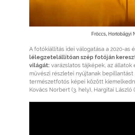
Fröccs, Hortobágyi N
A fotókiállítás idei válogatása a 2020-a
lélegzetelállítóan szép fotóján keresz
világát:
varázslatos tájképek, az állatok 
művészi részletei nyújtanak bepillantást
természetfotós képei között kiemelkedn
Kovács Norbert (3. hely), Hargitai László (