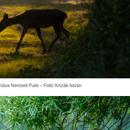
áva Nemzeti Park – Fotó: Krizák István