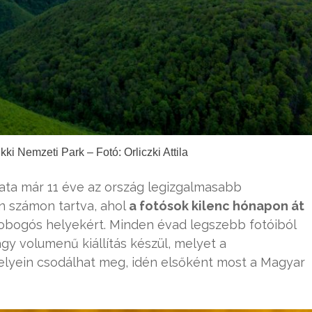
ki Nemzeti Park – Fotó: Orliczki Attila
ata már 11 éve az ország legizgalmasabb
 számon tartva, ahol
a fotósok kilenc hónapon át
obogós helyekért. Minden évad legszebb fotóiból
y volumenű kiállítás készül, melyet a
elyein csodálhat meg, idén elsőként most a Magyar