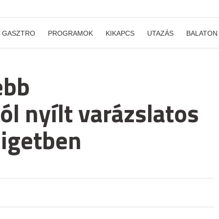
GASZTRO
PROGRAMOK
KIKAPCS
UTAZÁS
BALATON
ebb
l nyílt varázslatos
sligetben