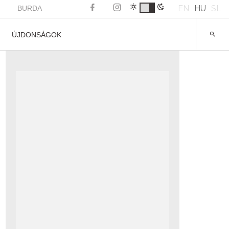
EN
HU
SL
BURDA
ÚJDONSÁGOK