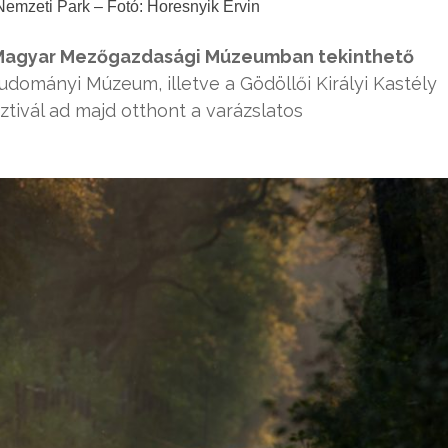
emzeti Park – Fotó: Horesnyik Ervin
tt a Magyar Mezőgazdasági Múzeumban tekinthető
dományi Múzeum, illetve a Gödöllői Királyi Kastély
tivál ad majd otthont a varázslatos