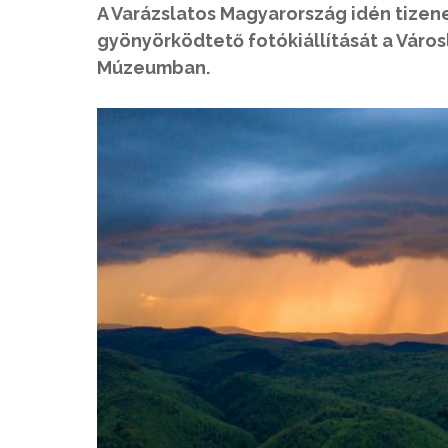
A Varázslatos Magyarország idén tize
gyönyörködtető fotókiállítását a Váro
Múzeumban.