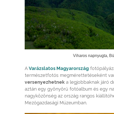
Viharos napnyugta, Bük
A
Varázslatos Magyarország
fotópályáz
természetfotós megmérettetéseként van
versenyezhetnek
a legjobbaknak járó d
aztán egy gyönyörű fotóalbum és egy nag
nagyközönség az ország rangos kiállítóh
Mezőgazdasági Múzeumban.