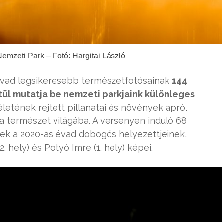
emzeti Park – Fotó: Hargitai László
s évad legsikeresebb természetfotósainak
144
tül mutatja be nemzeti parkjaink különleges
életének rejtett pillanatai és növények apró,
 a természet világába. A versenyen induló 68
ek a 2020-as évad dobogós helyezettjeinek,
2. hely) és Potyó Imre (1. hely) képei.