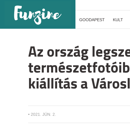
GOODAPEST
KULT
Az ország legsz
természetfotóibó
kiállítás a Váro
•
2021. JÚN. 2.