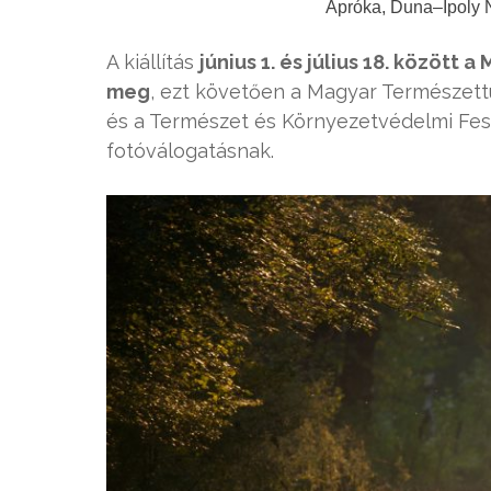
Apróka, Duna–Ipoly N
A kiállítás
június 1. és július 18. közö
meg
, ezt követően a Magyar Természettu
és a Természet és Környezetvédelmi Fesz
fotóválogatásnak.