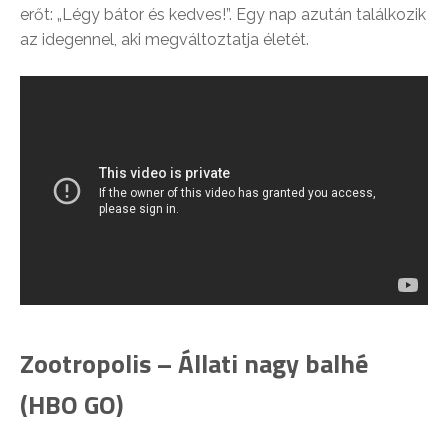
erőt: „Légy bátor és kedves!”. Egy nap azután találkozik
az idegennel, aki megváltoztatja életét.
Zootropolis – Állati nagy balhé
(HBO GO)