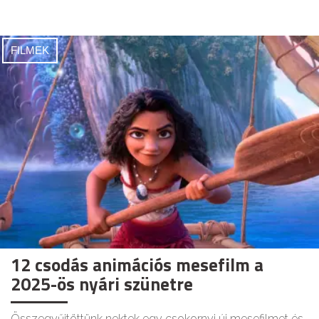
FILMEK
12 csodás animációs mesefilm a
2025-ös nyári szünetre
Összegyűjtöttünk nektek egy csokornyi új mesefilmet és