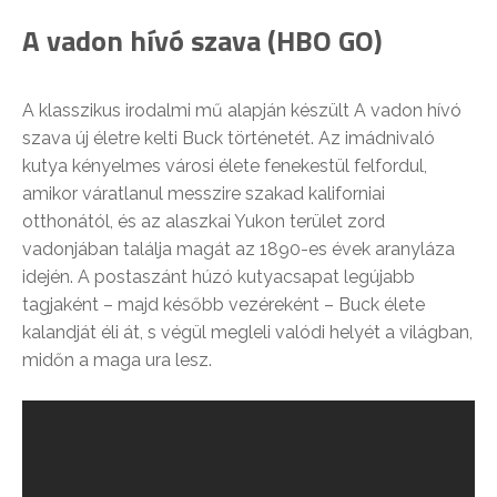
A vadon hívó szava (HBO GO)
A klasszikus irodalmi mű alapján készült A vadon hívó
szava új életre kelti Buck történetét. Az imádnivaló
kutya kényelmes városi élete fenekestül felfordul,
amikor váratlanul messzire szakad kaliforniai
otthonától, és az alaszkai Yukon terület zord
vadonjában találja magát az 1890-es évek aranyláza
idején. A postaszánt húzó kutyacsapat legújabb
tagjaként – majd később vezéreként – Buck élete
kalandját éli át, s végül megleli valódi helyét a világban,
midőn a maga ura lesz.