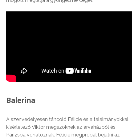
mögött meglátja a gyöngéd herceget.
Balerina
A szenvedélyesen táncoló Félicie és a találmányokkal
kísérletező Viktor megszöknek az árvaházból és
Párizsba vonatoznak. Félicie megpróbál bejutni az