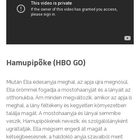
Hamupipőke (HBO GO)
Miután Ella édesanyja meghal, az apja újra megnősül.
Ella örömmel fogadja a mostohaanyját és a lányait az
otthonukba. Ám minden megváltozik, amikor az apja is
meghal, a lány féltékeny és kegyetlen környezetben
találja magát. A mostohaanyja és lányai semmibe
veszik, Hamupipőkének nevezik, és szolgálólányként
ugráltatják. Ella mégsem engedi át magát a
kétségbeesésnek, a haldokló anyja szavaiból merít