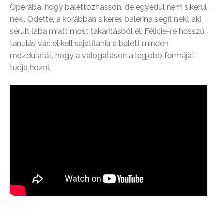
Operába, hogy balettozhasson, de egyedül nem sikerül
neki. Odette, a korábban sikeres balerina segít neki, aki
sérült lába miatt most takarításból él. Félicie-re hosszú
tanulás vár: el kell sajátítania a balett minden
mozdulatát, hogy a válogatáson a legjobb formáját
tudja hozni.