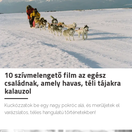
10 szívmelengető film az egész
családnak, amely havas, téli tájakra
kalauzol
Kuckózzatok be egy nagy pokróc alá, és merüljetek el
varázslatos, télies hangulatú történetekben!