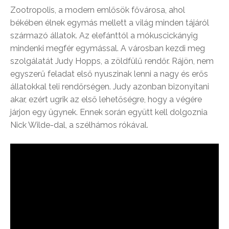
Zootropolis, a modern emlősök fővárosa, ahol
békében élnek egymás mellett a világ minden tájáról
származó állatok. Az elefánttól a mókuscickányig
mindenki megfér egymással. A városban kezdi meg
szolgálatát Judy Hopps, a zöldfülű rendőr. Rájön, nem
egyszerű feladat első nyuszinak lenni a nagy és erős
állatokkal teli rendőrségen. Judy azonban bizonyítani
akar, ezért ugrik az első lehetőségre, hogy a végére
járjon egy ügynek. Ennek során együtt kell dolgoznia
Nick Wilde-dal, a szélhámos rókával.