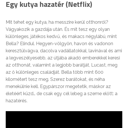
Egy kutya hazatér (Netflix)
Mit tehet egy kutya, ha messzire kerül otthonról?
Vágyakozik a gazdája után. És mit tesz egy olyan
különleges, játékos kedvű, és makacs négylábú, mint
Bella? Elindul. Hegyen-völgyön, havon és vadonon
keresztülvágva, dacolva vadállatokkal, lavinával és ami
a legveszélyesebb, az útjába akadó emberekkel keresi
az otthonát, valamint a legjobb barátját, Lucast, meg
az ő különleges családját. Bella több mint 600
kilométert tesz meg. Szerez barátokat, és néha
menekülnie kell. Egypárszor megetetik, máskor az
életéért küzd… de csak egy cél lebeg a szeme előtt: a
hazatérés.