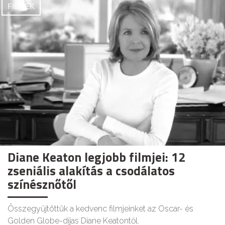
FILMEK
Diane Keaton legjobb filmjei: 12
zseniális alakítás a csodálatos
színésznőtől
Összegyűjtöttük a kedvenc filmjeinket az Oscar- és
Golden Globe-díjas Diane Keatontől.