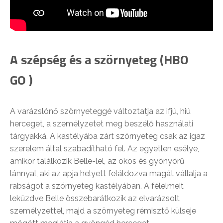
A szépség és a szörnyeteg (HBO
GO )
A varázslónő szörnyeteggé változtatja az ifjú, hiú
herceget, a személyzetet meg beszélő használati
tárgyakká. A kastélyába zárt szörnyeteg csak az igaz
szerelem által szabadítható fel. Az egyetlen esélye,
amikor találkozik Belle-lel, az okos és gyönyörű
lánnyal, aki az apja helyett feláldozva magát vállalja a
rabságot a szörnyeteg kastélyában. A félelmeit
leküzdve Belle összebarátkozik az elvarázsolt
személyzettel, majd a szörnyeteg rémisztő külseje