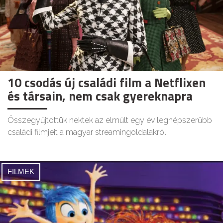
10 csodás új családi film a Netflixen
és társain, nem csak gyereknapra
Összegyűjtöttük nektek az elmúlt egy év legnépszerűbb
családi filmjeit a magyar streamingoldalakról.
FILMEK