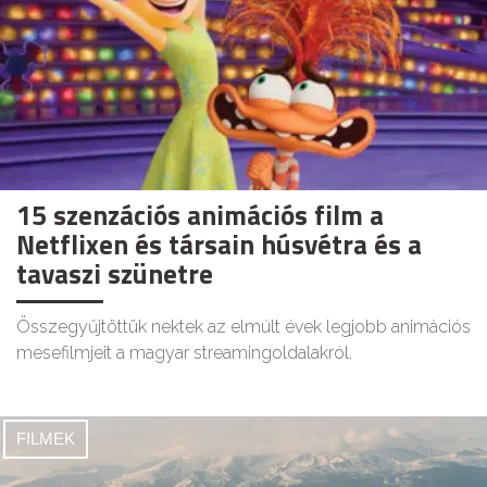
15 szenzációs animációs film a
Netflixen és társain húsvétra és a
tavaszi szünetre
Összegyűjtöttük nektek az elmúlt évek legjobb animációs
mesefilmjeit a magyar streamingoldalakról.
FILMEK