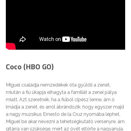
Coco (HBO GO)
Miguel családja nemzedékek óta gyűlöli a zenét,
miután a fiú ükapja elhagyta a famíliát a zenei pálya
miatt. Azt szeretnék, ha a fiúból cipész lenne, ám ő
imádja a zenét, és arról ábrándozik, hogy egyszer majd
a nagy muzsikus Ernesto de la Cruz nyomába léphet.
Miguel be akar nevezni a tehetségkutató versenyre, ám
gitárra van szüksége, mert az övét eltörte a nagyanyja.