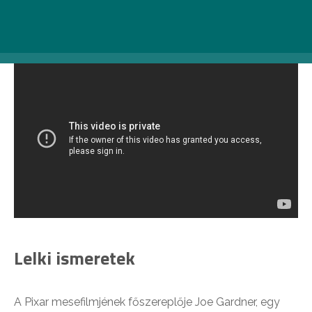
tesz a családjáért és hazájáért, így válik belőle az egyik
legnagyobb harcos, aki valaha született Kínában.
Lelki ismeretek
A Pixar mesefilmjének főszereplője Joe Gardner, egy