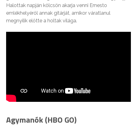
Halottak napján kölcsön akarja venni Ernesto
emlékhelyéről annak gitárját, amikor váratlanul
megnyílik előtte a holtak világa.
Agymanók (HBO GO)