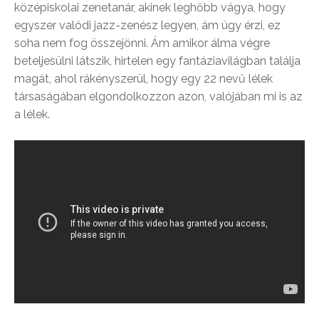
középiskolai zenetanár, akinek leghőbb vágya, hogy
egyszer valódi jazz-zenész legyen, ám úgy érzi, ez
soha nem fog összejönni. Ám amikor álma végre
beteljesülni látszik, hirtelen egy fantáziavilágban találja
magát, ahol rákényszerül, hogy egy 22 nevű lélek
társaságában elgondolkozzon azon, valójában mi is az
a lélek.