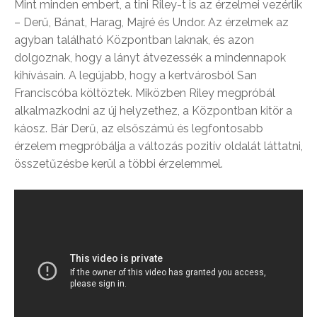
Mint minden embert, a tini Riley-t is az érzelmei vezérlik
– Derű, Bánat, Harag, Majré és Undor. Az érzelmek az
agyban található Központban laknak, és azon
dolgoznak, hogy a lányt átvezessék a mindennapok
kihívásain. A legújabb, hogy a kertvárosból San
Franciscóba költöztek. Miközben Riley megpróbál
alkalmazkodni az új helyzethez, a Központban kitör a
káosz. Bár Derű, az elsőszámú és legfontosabb
érzelem megpróbálja a változás pozitív oldalát láttatni,
összetűzésbe kerül a többi érzelemmel.