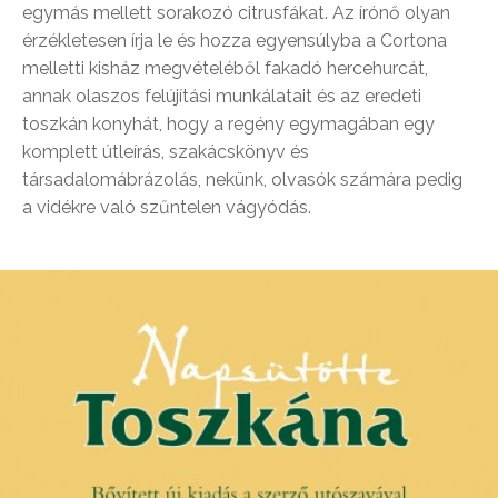
egymás mellett sorakozó citrusfákat. Az írónő olyan
érzékletesen írja le és hozza egyensúlyba a Cortona
melletti kisház megvételéből fakadó hercehurcát,
annak olaszos felújítási munkálatait és az eredeti
toszkán konyhát, hogy a regény egymagában egy
komplett útleírás, szakácskönyv és
társadalomábrázolás, nekünk, olvasók számára pedig
a vidékre való szűntelen vágyódás.