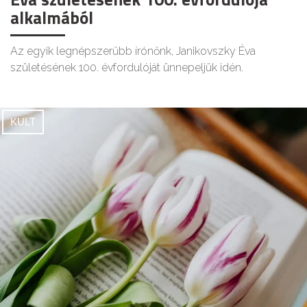
alkalmából
Az egyik legnépszerűbb írónőnk, Janikovszky Éva
születésének 100. évfordulóját ünnepeljük idén.
KULT