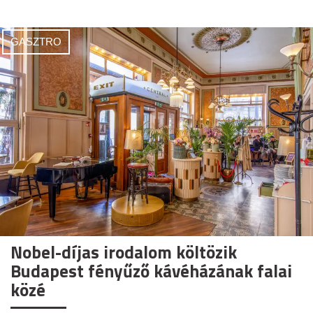
GASZTRO
Nobel-díjas irodalom költözik
Budapest fényűző kávéházának falai
közé