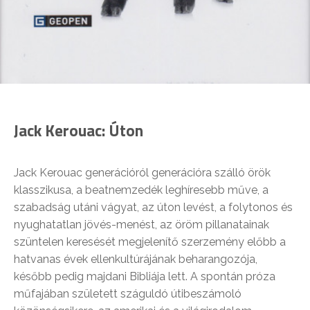
Jack Kerouac: Úton
Jack Kerouac generációról generációra szálló örök
klasszikusa, a beatnemzedék leghíresebb műve, a
szabadság utáni vágyat, az úton levést, a folytonos és
nyughatatlan jövés-menést, az öröm pillanatainak
szüntelen keresését megjelenítő szerzemény előbb a
hatvanas évek ellenkultúrájának beharangozója,
később pedig majdani Bibliája lett. A spontán próza
műfajában született száguldó útibeszámoló