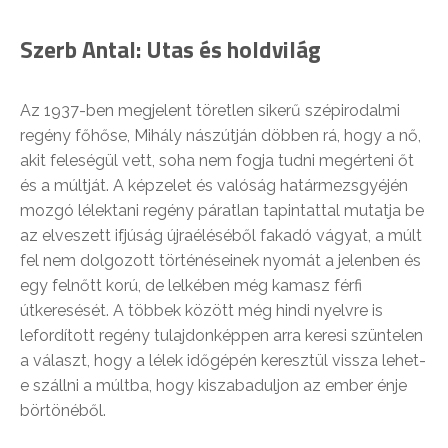
Szerb Antal: Utas és holdvilág
Az 1937-ben megjelent töretlen sikerű szépirodalmi
regény főhőse, Mihály nászútján döbben rá, hogy a nő,
akit feleségül vett, soha nem fogja tudni megérteni őt
és a múltját. A képzelet és valóság határmezsgyéjén
mozgó lélektani regény páratlan tapintattal mutatja be
az elveszett ifjúság újraéléséből fakadó vágyat, a múlt
fel nem dolgozott történéseinek nyomát a jelenben és
egy felnőtt korú, de lelkében még kamasz férfi
útkeresését. A többek között még hindi nyelvre is
lefordított regény tulajdonképpen arra keresi szüntelen
a választ, hogy a lélek időgépén keresztül vissza lehet-
e szállni a múltba, hogy kiszabaduljon az ember énje
börtönéből.