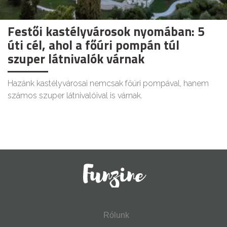
Festői kastélyvárosok nyomában: 5
úti cél, ahol a főúri pompán túl
szuper látnivalók várnak
Hazánk kastélyvárosai nemcsak főúri pompával, hanem
számos szuper látnivalóival is várnak.
Rólunk