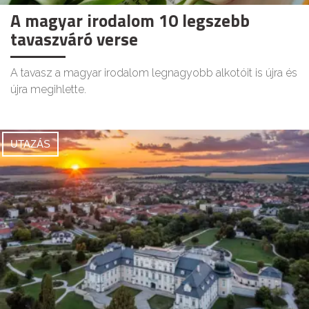
A magyar irodalom 10 legszebb
tavaszváró verse
A tavasz a magyar irodalom legnagyobb alkotóit is újra és
újra megihlette.
UTAZÁS