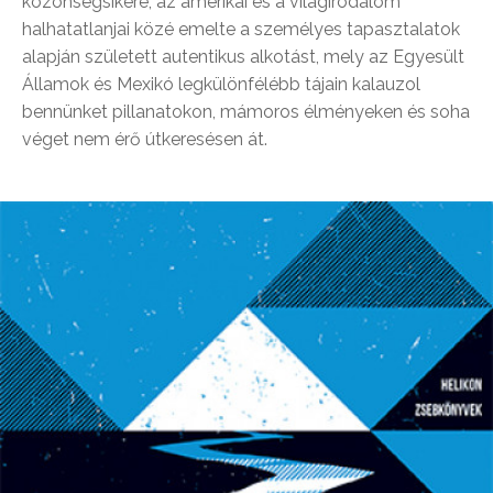
közönségsikere, az amerikai és a világirodalom
halhatatlanjai közé emelte a személyes tapasztalatok
alapján született autentikus alkotást, mely az Egyesült
Államok és Mexikó legkülönfélébb tájain kalauzol
bennünket pillanatokon, mámoros élményeken és soha
véget nem érő útkeresésen át.