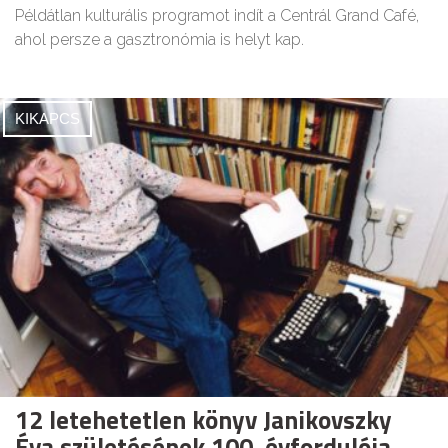
Példátlan kulturális programot indít a Centrál Grand Café,
ahol persze a gasztronómia is helyt kap.
KIKAPCS
12 letehetetlen könyv Janikovszky
Éva születésének 100. évfordulója