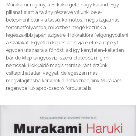
Murakami-regény, a Birkakergető nagy kaland. Egy
pillanat alatt a talány részeivé válunk, bele-
belepihenhetünk a lassú, komótos, mégis izgalmas
történetfolyamba, miközben megérkezünk a
legészakibb japán szigetre, Hokkaidóra felgöngyölíteni
a szálakat. Egyetlen képeslap hívja életre a rejtélyt,
egyben utazásra a főhőst, aki így kénytelen-kelletlen
bár, de kilép langyosvíz-szerű életéből, míg mi
nemcsak Hokkaidó megismerése iránt érzünk
csillapíthatatlan vágyat, de egészen más
megvilágításba kerülnek a hétköznapjaink Murakami-
regénybe illő apró-cseprő fordulatai is.