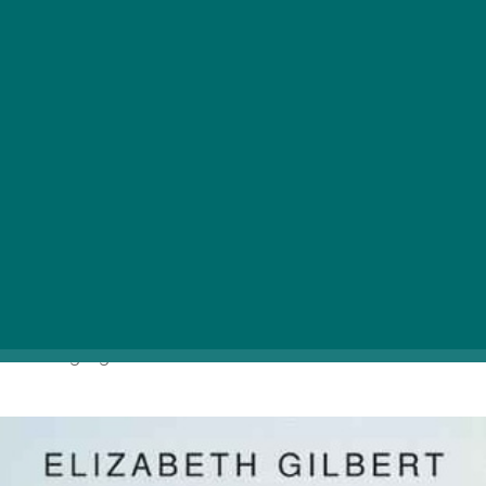
Amint kézbe vesszük Liz, vagyis Elizabeth Gilbert írónő
lebilincselő szerzeményét, aligha van menekvés, hiszen
az egyszerre szórakoztató és megindító útkeresés
szerves részeivé válunk. Az írónő és egyben főhős
minden vívódásának, kételyének, örömének és
bánatának tanúi lehetünk, miközben kéz a kézben
barangolhatjuk be Itália, India és Indonézia számos
szegmensét. Az Ízek, imák, szerelmek nemcsak egy
lenyűgöző önéletrajzi regény, hanem egy kalandos
belső út is egyben, melynek vezérgondolata rámutat,
hogy egy látszatra sikeres élet korántsem garancia a
boldogságra.