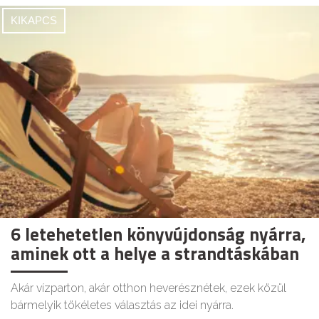
KIKAPCS
6 letehetetlen könyvújdonság nyárra,
aminek ott a helye a strandtáskában
Akár vízparton, akár otthon heverésznétek, ezek közül
bármelyik tökéletes választás az idei nyárra.