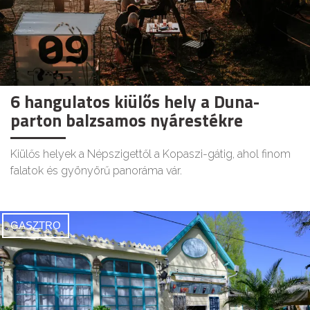
6 hangulatos kiülős hely a Duna-
parton balzsamos nyárestékre
Kiülős helyek a Népszigettől a Kopaszi-gátig, ahol finom
falatok és gyönyörű panoráma vár.
GASZTRO