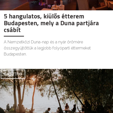
5 hangulatos, kiülős étterem
Budapesten, mely a Duna partjára
csábít
A Nemzetközi Duna-nap és a nyár örömére
összegyűjtöttük a legjobb folyóparti éttermeket
Budapesten.
GASZTRO