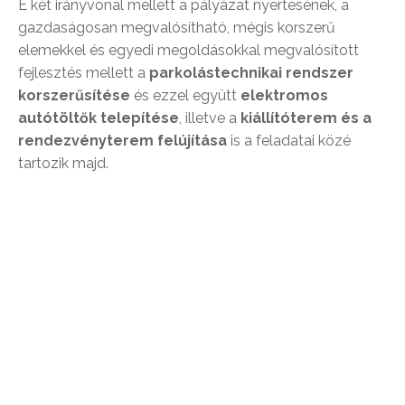
E két irányvonal mellett a pályázat nyertesének, a
gazdaságosan megvalósítható, mégis korszerű
elemekkel és egyedi megoldásokkal megvalósított
fejlesztés mellett a
parkolástechnikai rendszer
korszerűsítése
és ezzel együtt
elektromos
autótöltők telepítése
, illetve a
kiállítóterem és a
rendezvényterem felújítása
is a feladatai közé
tartozik majd.