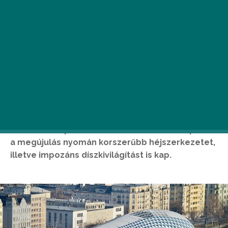
A dunai látképtől elválaszthatatlan Bálna épülete
a megújulás nyomán korszerűbb héjszerkezetet,
illetve impozáns díszkivilágítást is kap.