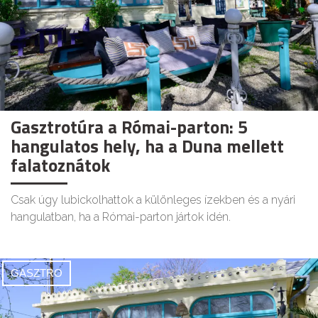
Gasztrotúra a Római-parton: 5
hangulatos hely, ha a Duna mellett
falatoznátok
Csak úgy lubickolhattok a különleges ízekben és a nyári
hangulatban, ha a Római-parton jártok idén.
GASZTRO