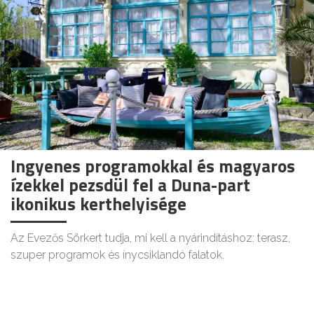
Ingyenes programokkal és magyaros
ízekkel pezsdül fel a Duna-part
ikonikus kerthelyisége
Az Evezős Sörkert tudja, mi kell a nyárindításhoz: terasz,
szuper programok és ínycsiklandó falatok.