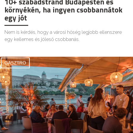
10+ szabadstrand Budapesten és
környékén, ha ingyen csobbannátok
egy jót
Nem is kérdés, hogy a városi hőség legjobb ellenszere
egy kellemes és jóleső csobbanás.
GASZTRO