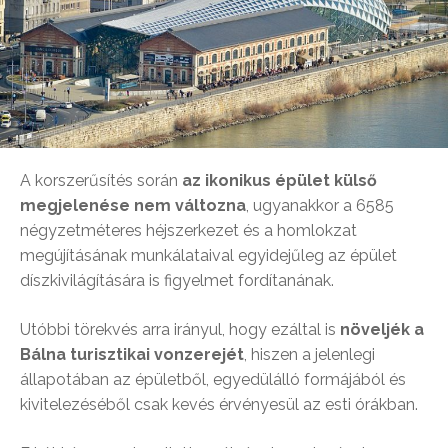
A korszerűsítés során
az ikonikus épület külső
megjelenése nem változna
, ugyanakkor a 6585
négyzetméteres héjszerkezet és a homlokzat
megújításának munkálataival egyidejűleg az épület
díszkivilágítására is figyelmet fordítanának.
Utóbbi törekvés arra irányul, hogy ezáltal is
növeljék a
Bálna turisztikai vonzerejét
, hiszen a jelenlegi
állapotában az épületből, egyedülálló formájából és
kivitelezéséből csak kevés érvényesül az esti órákban.