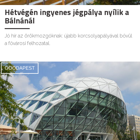
Hétvégén ingyenes jégpálya nyílik a
Bálnánál
Jó hír az örökmozgóknak: újabb korcsolyapályával bővül
a fővárosi felhozatal.
GOODAPEST