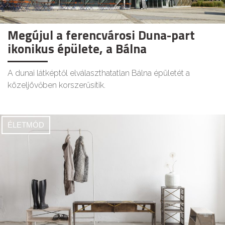
Megújul a ferencvárosi Duna-part
ikonikus épülete, a Bálna
A dunai látképtől elválaszthatatlan Bálna épületét a
közeljövőben korszerűsítik.
ÉLETMÓD