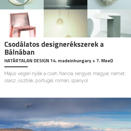
Csodálatos designerékszerek a
Bálnában
HATÁRTALAN DESIGN 14. madeinhungary + 7. MeeD
Május végén nyílik a cseh, francia, lengyel, magyar, német,
olasz, osztrák, portugál, román, spanyol