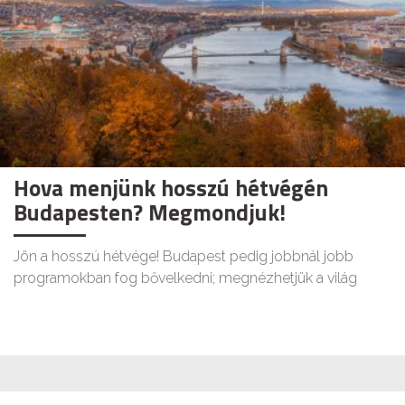
Hova menjünk hosszú hétvégén
Budapesten? Megmondjuk!
Jön a hosszú hétvége! Budapest pedig jobbnál jobb
programokban fog bővelkedni; megnézhetjük a világ