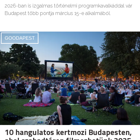
2026-ban is izgalmas történelmi programkavalkáddal vár
Budapest több pontja március 15-e alkalmából.
GOODAPEST
10 hangulatos kertmozi Budapesten,