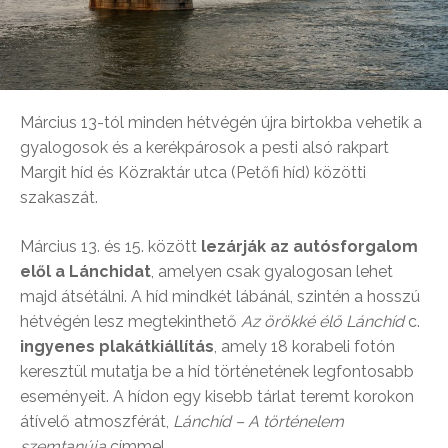
Március 13-tól minden hétvégén újra birtokba vehetik a
gyalogosok és a kerékpárosok a pesti alsó rakpart
Margit híd és Közraktár utca (Petőfi híd) közötti
szakaszát.
Március 13. és 15. között
lezárják az autósforgalom
elől a Lánchidat
, amelyen csak gyalogosan lehet
majd átsétálni. A híd mindkét lábánál, szintén a hosszú
hétvégén lesz megtekinthető
Az örökké élő Lánchíd
c.
ingyenes plakátkiállítás
, amely 18 korabeli fotón
keresztül mutatja be a híd történetének legfontosabb
eseményeit. A hídon egy kisebb tárlat teremt korokon
átívelő atmoszférát,
Lánchíd – A történelem
szemtanúja
címmel.