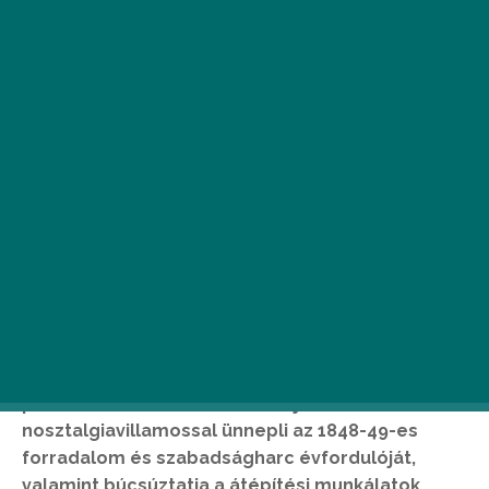
A fővárosi vezetés nemcsak a pesti alsó rakpart
egy szakaszát és a Lánchidat zárja le az
autósforgalom elől, hanem ingyenes szabadtéri
plakátkiállítással, kincskereső játékkal és
nosztalgiavillamossal ünnepli az 1848-49-es
forradalom és szabadságharc évfordulóját,
valamint búcsúztatja a átépítési munkálatok