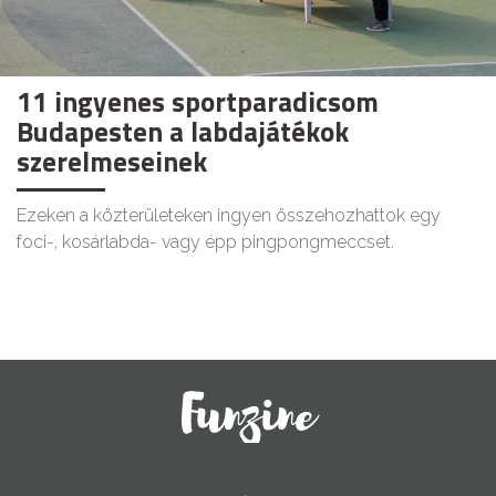
11 ingyenes sportparadicsom
Budapesten a labdajátékok
szerelmeseinek
Ezeken a közterületeken ingyen összehozhattok egy
foci-, kosárlabda- vagy épp pingpongmeccset.