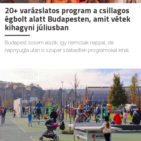
20+ varázslatos program a csillagos
égbolt alatt Budapesten, amit vétek
kihagyni júliusban
Budapest sosem alszik, így nemcsak nappal, de
napnyugta után is szuper szabadtéri programokat kínál.
GOODAPEST