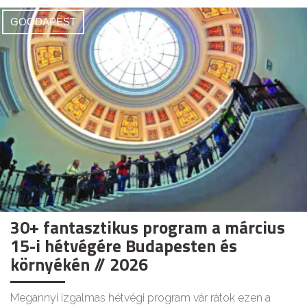
GOODAPEST
30+ fantasztikus program a március
15-i hétvégére Budapesten és
környékén // 2026
Megannyi izgalmas hétvégi program vár rátok ezen a