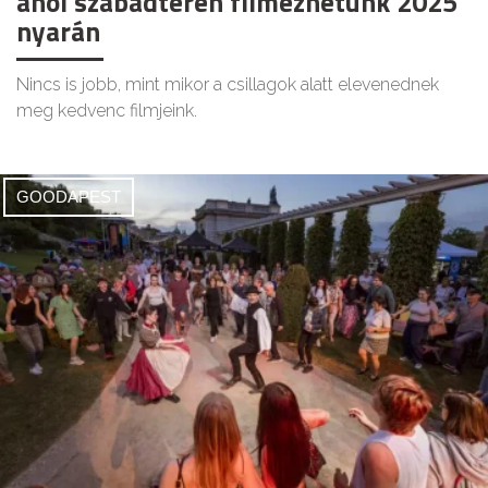
ahol szabadtéren filmezhetünk 2025
nyarán
Nincs is jobb, mint mikor a csillagok alatt elevenednek
meg kedvenc filmjeink.
GOODAPEST