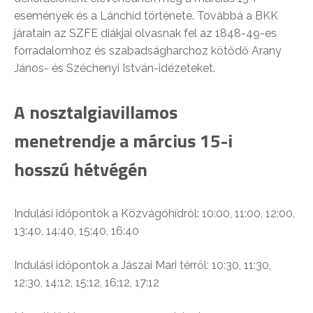
események és a Lánchíd története. Továbbá a BKK
járatain az SZFE diákjai olvasnak fel az 1848-49-es
forradalomhoz és szabadságharchoz kötődő Arany
János- és Széchenyi István-idézeteket.
A nosztalgiavillamos
menetrendje a március 15-i
hosszú hétvégén
Indulási időpontok a Közvágóhídról: 10:00, 11:00, 12:00,
13:40, 14:40, 15:40, 16:40
Indulási időpontok a Jászai Mari térről: 10:30, 11:30,
12:30, 14:12, 15:12, 16:12, 17:12