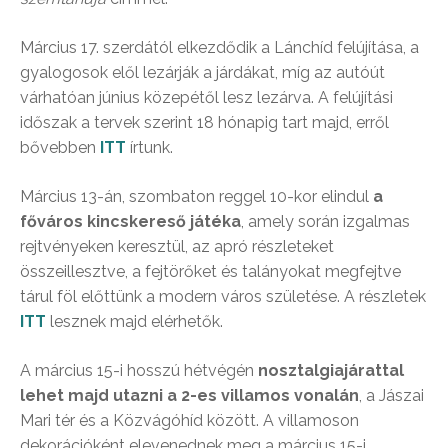
Március 17. szerdától elkezdődik a Lánchíd felújítása, a
gyalogosok elől lezárják a járdákat, míg az autóút
várhatóan június közepétől lesz lezárva. A felújítási
időszak a tervek szerint 18 hónapig tart majd, erről
bővebben
ITT
írtunk.
Március 13-án, szombaton reggel 10-kor elindul
a
főváros kincskereső játéka
, amely során izgalmas
rejtvényeken keresztül, az apró részleteket
összeillesztve, a fejtörőket és talányokat megfejtve
tárul föl előttünk a modern város születése. A részletek
ITT
lesznek majd elérhetők.
A március 15-i hosszú hétvégén
nosztalgiajárattal
lehet majd utazni a 2-es villamos vonalán
, a Jászai
Mari tér és a Közvágóhíd között. A villamoson
dekorációként elevenednek meg a március 15-i