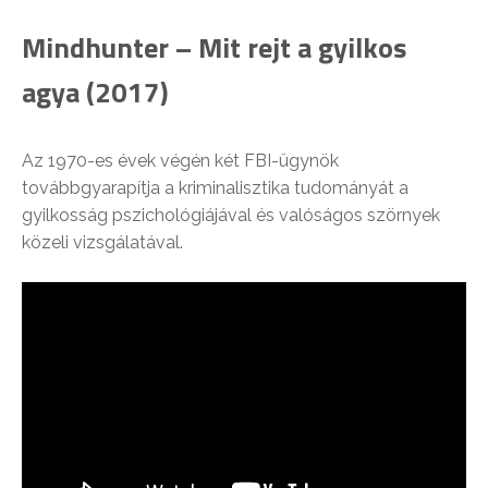
Mindhunter – Mit rejt a gyilkos
agya (2017)
Az 1970-es évek végén két FBI-ügynök
továbbgyarapítja a kriminalisztika tudományát a
gyilkosság pszichológiájával és valóságos szörnyek
közeli vizsgálatával.