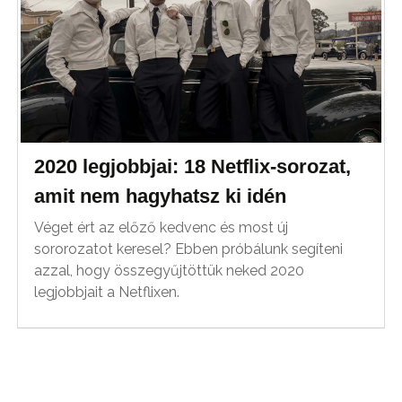
2020 legjobbjai: 18 Netflix-sorozat,
amit nem hagyhatsz ki idén
Véget ért az előző kedvenc és most új
sororozatot keresel? Ebben próbálunk segíteni
azzal, hogy összegyűjtöttük neked 2020
legjobbjait a Netflixen.