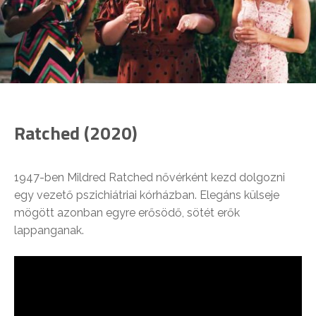
Ratched (2020)
1947-ben Mildred Ratched nővérként kezd dolgozni
egy vezető pszichiátriai kórházban. Elegáns külseje
mögött azonban egyre erősödő, sötét erők
lappanganak.