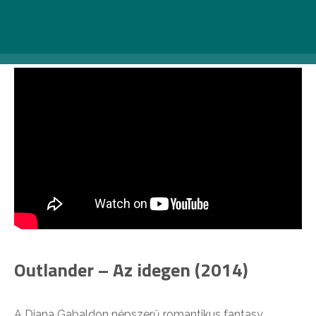
Sir Arthur Conan Doyle közkedvelt rejtélye új
köntösben: a különc nyomozó, Sherlock Holmes a
modern London utcáin keresi a nyomokat.
Outlander – Az idegen (2014)
A Diana Gabaldon népszerű romantikus fantasy