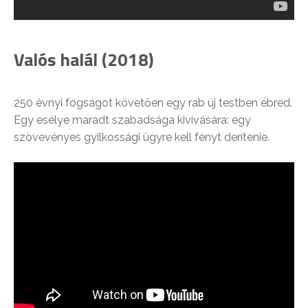
Valós halál (2018)
250 évnyi fogságot követően egy rab új testben ébred.
Egy esélye maradt szabadsága kivívására: egy
szövevényes gyilkossági ügyre kell fényt derítenie.