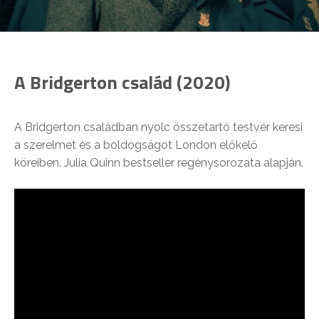
A Bridgerton család (2020)
A Bridgerton családban nyolc összetartó testvér keresi
a szerelmet és a boldogságot London előkelő
köreiben. Julia Quinn bestseller regénysorozata alapján.