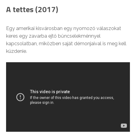
A tettes (2017)
Egy amerikai kisvárosban egy nyomozó válaszokat
keres egy zavarba ejtő bűncselekménnyel
kapcsolatban, miközben saját démonjaival is meg kell
küzdenie.