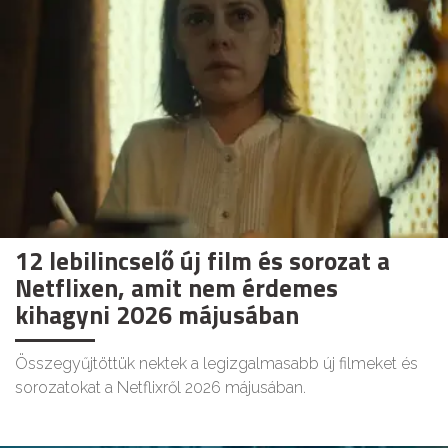
12 lebilincselő új film és sorozat a
Netflixen, amit nem érdemes
kihagyni 2026 májusában
Összegyűjtöttük nektek a legizgalmasabb új filmeket és
sorozatokat a Netflixről 2026 májusában.