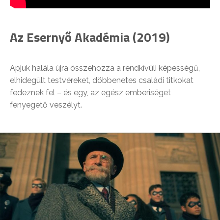
Az Esernyő Akadémia (2019)
Apjuk halála újra összehozza a rendkívüli képességű,
elhidegült testvéreket, döbbenetes családi titkokat
fedeznek fel – és egy, az egész emberiséget
fenyegető veszélyt.