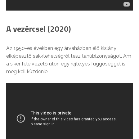
A vezércsel (2020)
Az 1950-es években egy árvaházban élő kislány
elképesztő sakktehetségről tesz tanúbizonyságot. Ám
a siker felé vezető úton egy rejtélyes függőséggel is
meg kell küzdenie.