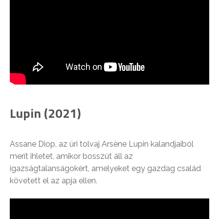
Lupin (2021)
Assane Diop, az úri tolvaj Arsène Lupin kalandjaiból
merít ihletet, amikor bosszút áll az
igazságtalanságokért, amelyeket egy gazdag család
követett el az apja ellen.