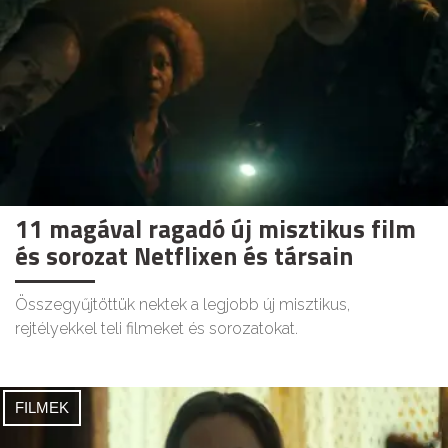
11 magával ragadó új misztikus film
és sorozat Netflixen és társain
Összegyűjtöttük nektek a legjobb új misztikus,
rejtélyekkel teli filmeket és sorozatokat.
FILMEK