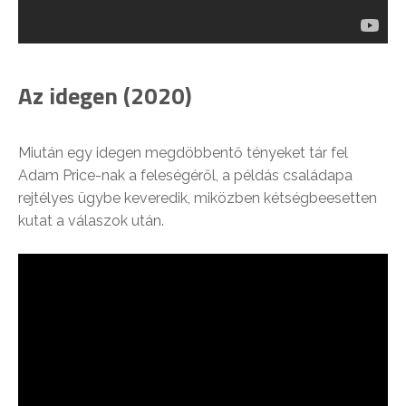
Az idegen (2020)
Miután egy idegen megdöbbentő tényeket tár fel
Adam Price-nak a feleségéről, a példás családapa
rejtélyes ügybe keveredik, miközben kétségbeesetten
kutat a válaszok után.