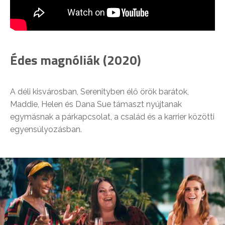
Édes magnóliák (2020)
A déli kisvárosban, Serenityben élő örök barátok,
Maddie, Helen és Dana Sue támaszt nyújtanak
egymásnak a párkapcsolat, a család és a karrier közötti
egyensúlyozásban.