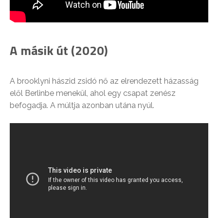
A másik út (2020)
A brooklyni hászid zsidó nő az elrendezett házasság
elől Berlinbe menekül, ahol egy csapat zenész
befogadja. A múltja azonban utána nyúl.