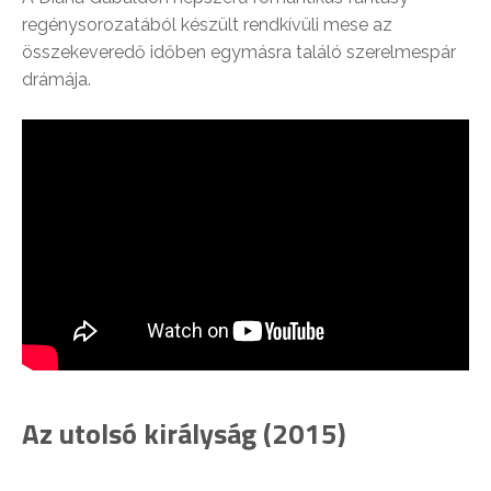
regénysorozatából készült rendkívüli mese az
összekeveredő időben egymásra találó szerelmespár
drámája.
Az utolsó királyság (2015)