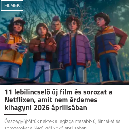
FILMEK
11 lebilincselő új film és sorozat a
Netflixen, amit nem érdemes
kihagyni 2026 áprilisában
Összegyűjtöttük nektek a legizgalmasabb új filmeket és
sorozatokat a Netflixről 2026 áprilisában.