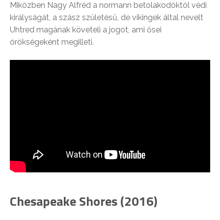
Miközben Nagy Alfréd a normann betolakodóktól védi
királyságát, a szász születésű, de vikingek által nevelt
Uhtred magának követeli a jogot, ami ősei
örökségeként megilleti.
Chesapeake Shores (2016)