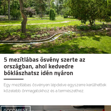
5 mezítlábas ösvény szerte az
országban, ahol kedvedre
bóklászhatsz idén nyáron
Egy mezítlábas ösvényen lépdelve egyszerre kerülhettek
közelebb önmagatokhoz és a természethez.
GOODAPEST