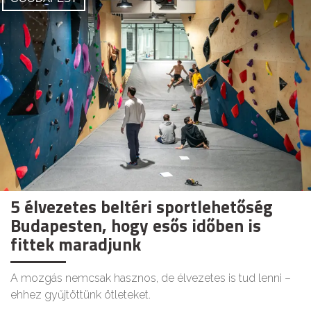
5 élvezetes beltéri sportlehetőség
Budapesten, hogy esős időben is
fittek maradjunk
A mozgás nemcsak hasznos, de élvezetes is tud lenni –
ehhez gyűjtöttünk ötleteket.