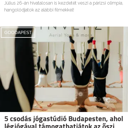
Július 26-án hivatalosan is kezdetét veszi a párizsi olimpia,
hangolódjatok az alábbi filmekkel!
GOODAPEST
5 csodás jógastúdió Budapesten, ahol
légjógával támogathatjátok az őszi