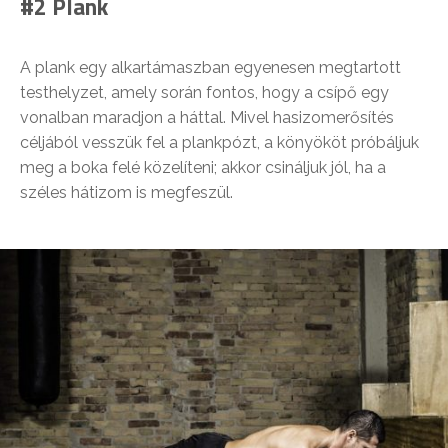
#2 Plank
A plank egy alkartámaszban egyenesen megtartott
testhelyzet, amely során fontos, hogy a csípő egy
vonalban maradjon a háttal. Mivel hasizomerősítés
céljából vesszük fel a plankpózt, a könyököt próbáljuk
meg a boka felé közelíteni; akkor csináljuk jól, ha a
széles hátizom is megfeszül.