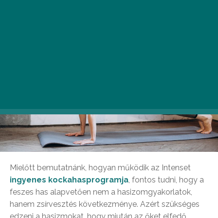
Mielőtt bemutatnánk, hogyan működik az Intenset
ingyenes kockahasprogramja
, fontos tudni, hogy a
feszes has alapvetően nem a hasizomgyakorlatok,
hanem zsírvesztés következménye. Azért szükséges
edzeni a hasizmokat, hogy miután az őket elfedő