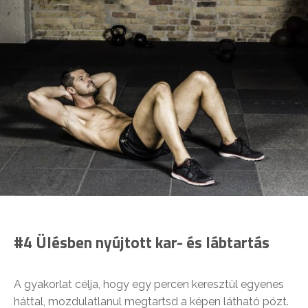
#4 Ülésben nyújtott kar- és lábtartás
A gyakorlat célja, hogy egy percen keresztül egyenes
háttal, mozdulatlanul megtartsd a képen látható pózt.