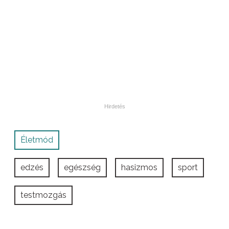
Életmód
edzés
egészség
hasizmos
sport
testmozgás