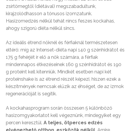
zsírtömegtől (diétával) megszabadultunk,
kirajzolódhasson a tónusos izomzatunk.
Hasizomedzés nélkül tehát nincs feszes kockahas,
ahogy szigorú diéta nélkül sincs.
Az ideális étrend nőknél és férfiaknál természetesen
eltérő: míg az Intenset-diéta napi 140 g szénhidrátot és
175 g fehérjét ír elő a nők számára, a férfiak
mindennapos étkezéseinek 160 g szénhidrátot és 190
g proteint kell kitenniük. Mindkét esetben napi két
proteinshake is az étrend részét képezi, hiszen ezek a
készítmények nemcsak elűzik az éhséget, de az izmok
regenerációját is segítik.
A kockahasprogram során összesen 5 különböző
hasizomgyakorlatot kell végeznünk, mindegyiket egy
percen keresztül.
A teljes, ötperces edzés
elvégezhető otthon, eszközök nélkül.
Amire