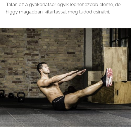
Talán ez a gyakorlatsor egyik legnehezebb eleme, de
higgy magadban, kitartással meg tudod csinálni.