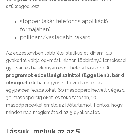
szükséged lesz:
stopper (akár telefonos applikáció
formájában)
polifoam/vastagabb takaró
Az edzéstervben többféle, statikus és dinamikus
gyakorlat váltja egymást, hiszen többirányú terheléssel
gyorsan és hatékonyan erősíthető a hasizom.
A
programot edzettségi szinttől függetlenül bárki
elvégezheti
; ha nagyon nehéznek érzed az
egyperces feladatokat, 60 másodperc helyett végezd
30 másodpercig őket, és fokozatosan, 10
másodpercekkel emeld az időtartamot. Fontos, hogy
minden nap megismételd az 5 gyakorlatot.
Lássuk, melyik az az 5