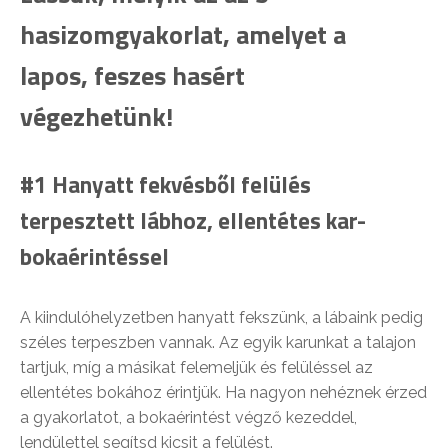
hasizomgyakorlat, amelyet a
lapos, feszes hasért
végezhetünk!
#1 Hanyatt fekvésből felülés
terpesztett lábhoz, ellentétes kar-
bokaérintéssel
A kiindulóhelyzetben hanyatt fekszünk, a lábaink pedig
széles terpeszben vannak. Az egyik karunkat a talajon
tartjuk, míg a másikat felemeljük és felüléssel az
ellentétes bokához érintjük. Ha nagyon nehéznek érzed
a gyakorlatot, a bokaérintést végző kezeddel,
lendülettel segítsd kicsit a felülést.