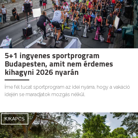
5+1 ingyenes sportprogram
Budapesten, amit nem érdemes
kihagyni 2026 nyarán
Íme fél tucat sportprogram az idei nyárra, hogy a vakáció
idején se maradjatok mozgás nélkül.
KIKAPCS