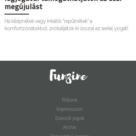
megújulást
Ha kilépnétek vagy inkább "repülnétek" a
komfortzónátokból, próbáljátok ki ősszel az aerial yogát!
Rólunk
Impresszum
Szerzői jogok
Archív