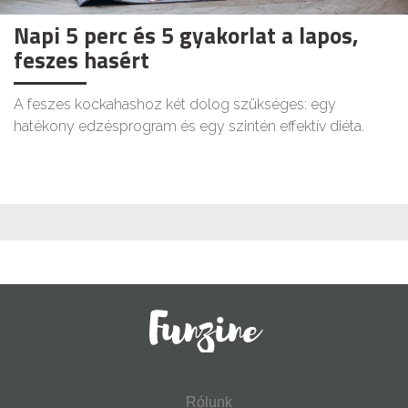
Napi 5 perc és 5 gyakorlat a lapos,
feszes hasért
A feszes kockahashoz két dolog szükséges: egy
hatékony edzésprogram és egy szintén effektív diéta.
Rólunk