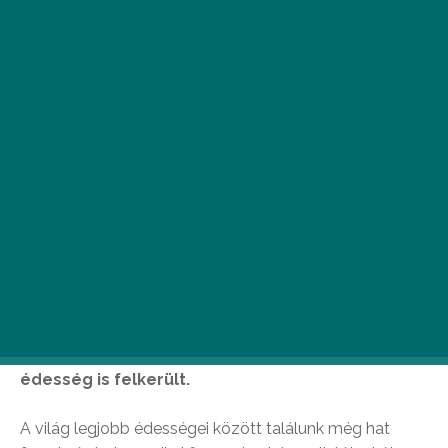
A CNN Travel újságírója, Jen Rose Smith kilenc
éven keresztül járta és végigkóstolta a világot.
Gasztronómiai kalandozásai alapján
összegyűjtötte, szerinte melyek a világ legjobb
édességei. Top 50-es listájára három magyar
édesség is felkerült.
A világ legjobb édességei között találunk még hat