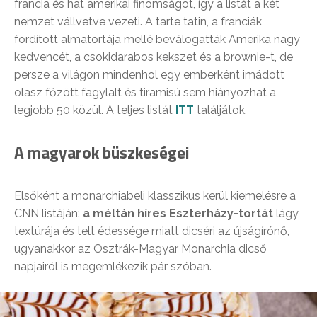
francia és hat amerikai finomságot, így a listát a két
nemzet vállvetve vezeti. A tarte tatin, a franciák
fordított almatortája mellé beválogatták Amerika nagy
kedvencét, a csokidarabos kekszet és a brownie-t, de
persze a világon mindenhol egy emberként imádott
olasz főzött fagylalt és tiramisú sem hiányozhat a
legjobb 50 közül. A teljes listát
ITT
találjátok.
A magyarok büszkeségei
Elsőként a monarchiabeli klasszikus kerül kiemelésre a
CNN listáján:
a méltán híres Eszterházy-tortát
lágy
textúrája és telt édessége miatt dicséri az újságírónő,
ugyanakkor az Osztrák-Magyar Monarchia dicső
napjairól is megemlékezik pár szóban.