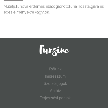
Mutatjuk, hova érdemes ellátogatnotok, ha nosztalgiára és
édes élményekre vágytok.
Rólunk
Impresszum
Szerzői jogok
Archív
Terjesztési pontok