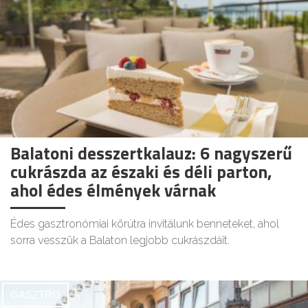
Balatoni desszertkalauz: 6 nagyszerű
cukrászda az északi és déli parton,
ahol édes élmények várnak
Édes gasztronómiai körútra invitálunk benneteket, ahol
sorra vesszük a Balaton legjobb cukrászdáit.
GASZTRO