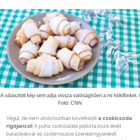
A választott kép sem adja vissza valósághűen a mi hókiflinket. /
Fotó: CNN
Végül, de nem utolsósorban következik
a
csokicsoda
rigójancsi!
A puha csokoládés piskóta közé ékelt
baracklekvár és csokimousse szerelemgyerekét