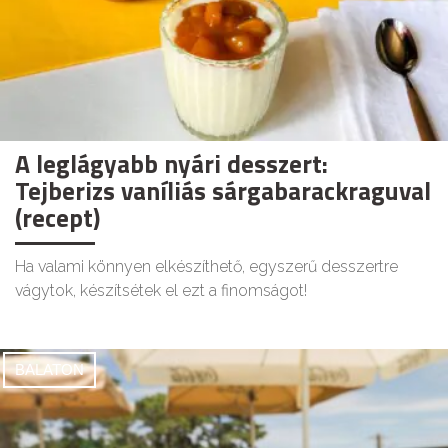
A leglágyabb nyári desszert:
Tejberizs vaníliás sárgabarackraguval
(recept)
Ha valami könnyen elkészíthető, egyszerű desszertre
vágytok, készítsétek el ezt a finomságot!
BALATON