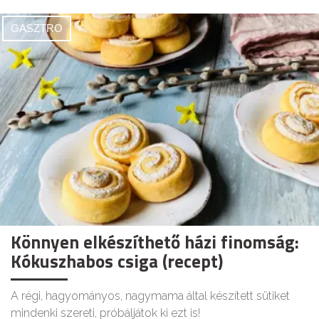
GASZTRO
Könnyen elkészíthető házi finomság:
Kókuszhabos csiga (recept)
A régi, hagyományos, nagymama által készített sütiket
mindenki szereti, próbáljátok ki ezt is!