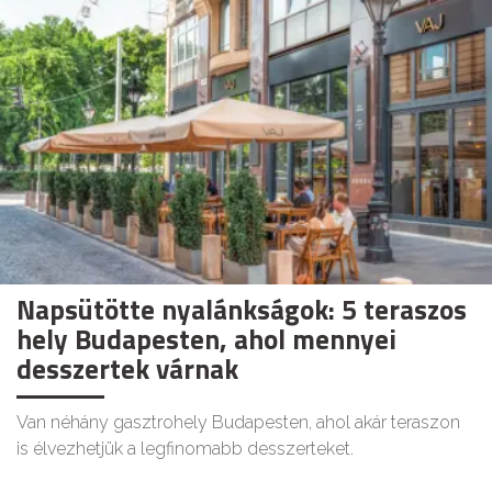
Napsütötte nyalánkságok: 5 teraszos
hely Budapesten, ahol mennyei
desszertek várnak
Van néhány gasztrohely Budapesten, ahol akár teraszon
is élvezhetjük a legfinomabb desszerteket.