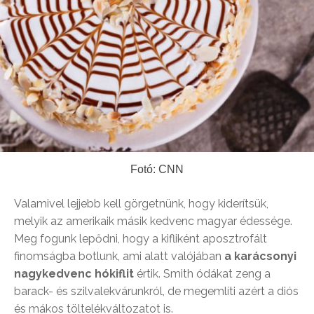
Fotó: CNN
Valamivel lejjebb kell görgetnünk, hogy kiderítsük,
melyik az amerikaik másik kedvenc magyar édessége.
Meg fogunk lepődni, hogy a kifliként aposztrofált
finomságba botlunk, ami alatt valójában
a karácsonyi
nagykedvenc hókiflit
értik. Smith ódákat zeng a
barack- és szilvalekvárunkról, de megemlíti azért a diós
és mákos töltelékváltozatot is.