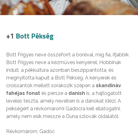
+1
Bott Pékség
Bott Frigyes neve összeforrt a boréval, míg fia, ifjabbik
Bott Frigyes neve a kézműves kenyérrel. Hobbinak
indult, a pékkultúra azonban beszippantotta, és
megnyitotta kapuit a Bott Pékség. A kenyerek és
croissantok mellett sorakozik szépen a
skandináv
fahéjas fonat
és persze a
danish
is, a hajtogatott
leveles tészta, amely nevében is a dánokat idézi. A
pékségért a révkomáromi Gadócra kell ellátogatni,
amely nem esik messze a Duna szlovák oldalától.
Révkomárom, Gadóc