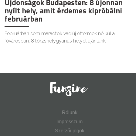
Újdonságok Budapesten: 8 újonnan
nyílt hely, amit érdemes kipróbálni
februárban
Februárban sem maradtok vadiúj éttermek nélkül a
fővárosban: 8 törzshelygyanús helyet ajánlunk.
Rólunk
Impresszum
Szerzői jogok