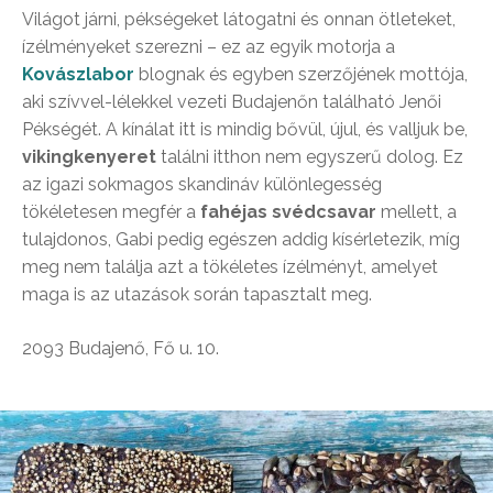
Világot járni, pékségeket látogatni és onnan ötleteket,
ízélményeket szerezni – ez az egyik motorja a
Kovászlabor
blognak és egyben szerzőjének mottója,
aki szívvel-lélekkel vezeti Budajenőn található Jenői
Pékségét. A kínálat itt is mindig bővül, újul, és valljuk be,
vikingkenyeret
találni itthon nem egyszerű dolog. Ez
az igazi sokmagos skandináv különlegesség
tökéletesen megfér a
fahéjas svédcsavar
mellett, a
tulajdonos, Gabi pedig egészen addig kísérletezik, míg
meg nem találja azt a tökéletes ízélményt, amelyet
maga is az utazások során tapasztalt meg.
2093 Budajenő, Fő u. 10.