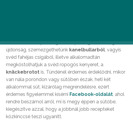
Tündér Pékség
Állandó kínálatában adalékmentes, természetes
kovásszal készült kenyerek szerepelnek, de időről időre
felbukkannak ínyencségek is. A pékségben mindig van
újdonság, szemezgethetünk
kanelbullarból
, vagyis
svéd fahéjas csigából, illetve alkalomadtán
megkóstolhatjuk a svéd ropogós kenyeret, a
knäckebrotot
is. Tündénél érdemes érdeklődni, mikor
van nála porondon vagy sütőben észak, heti két
alkalommal süt, kizárólag megrendelésre, ezért
érdemes figyelemmel kísérni
Facebook-oldalát
, ahol
rendre beszámol arról, mi is megy éppen a sütőbe,
kiegészítve azzal, hogy a jobbnál jobb recepteket
közkinccsé teszi ugyanitt.