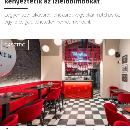
kényeztetik az ízlelőbimbókat
Legyen szó kakaósról, fahéjasról, vagy akár matchásról,
egy jó csigára lehetetlen nemet mondani.
GASZTRO