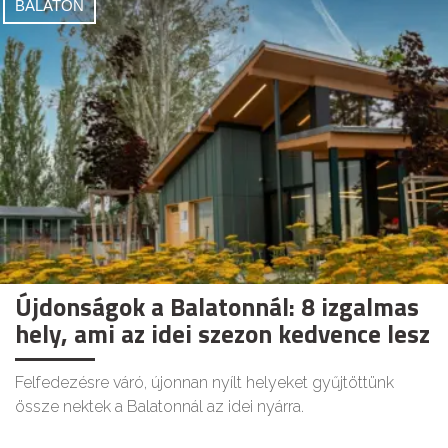
BALATON
Újdonságok a Balatonnál: 8 izgalmas
hely, ami az idei szezon kedvence lesz
Felfedezésre váró, újonnan nyílt helyeket gyűjtöttünk
össze nektek a Balatonnál az idei nyárra.