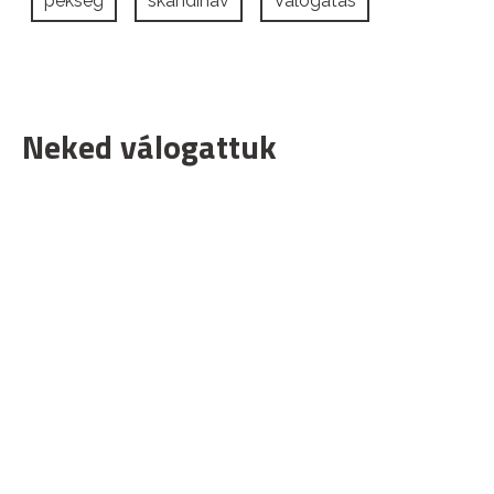
pékség
skandináv
Válogatás
Neked válogattuk