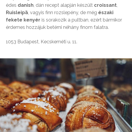
édes
danish
, dán recept alapján készült
croissant
,
Ruisleipä
, vagyis finn rozslepény, de még
északi
fekete
kenyér
is sorakozik a pultban, ezért bármikor
érdemes hozzájuk betérni néhány finom falatra.
1053 Budapest, Kecskeméti u. 11.