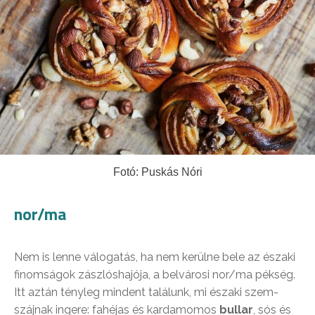
Fotó: Puskás Nóri
nor/ma
Nem is lenne válogatás, ha nem kerülne bele az északi
finomságok zászlóshajója, a belvárosi nor/ma pékség.
Itt aztán tényleg mindent találunk, mi északi szem-
szájnak ingere: fahéjas és kardamomos
bullar
, sós és