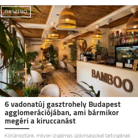
GASZTRO
6 vadonatúj gasztrohely Budapest
agglomerációjában, ami bármikor
megéri a kiruccanást
Körülnéztünk, milyen izgalmas újdonságokat tartogatnak