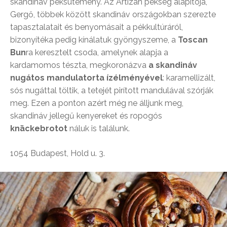
skandináv péksütemény. Az Artizán pékség alapítója,
Gergő, többek között skandináv országokban szerezte
tapasztalatait és benyomásait a pékkultúráról,
bizonyítéka pedig kínálatuk gyöngyszeme, a
Toscan
Bun
ra keresztelt csoda, amelynek alapja a
kardamomos tészta, megkoronázva
a skandináv
nugátos mandulatorta ízélményével
: karamellizált,
sós nugáttal töltik, a tetejét pirított mandulával szórják
meg. Ezen a ponton azért még ne álljunk meg,
skandináv jellegű kenyereket és ropogós
knäckebrotot
náluk is találunk.
1054 Budapest, Hold u. 3.