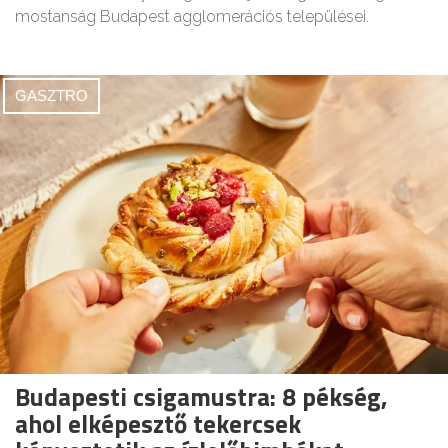
mostanság Budapest agglomerációs települései.
GASZTRO
Budapesti csigamustra: 8 pékség,
ahol elképesztő tekercsek