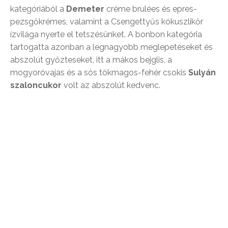
kategóriából a
Demeter
créme brulées és epres-
pezsgőkrémes, valamint a Csengettyűs kókuszlikőr
ízvilága nyerte el tetszésünket. A bonbon kategória
tartogatta azonban a legnagyobb meglepetéseket és
abszolút győzteseket, itt a mákos bejglis, a
mogyoróvajas és a sós tökmagos-fehér csokis
Sulyán
szaloncukor
volt az abszolút kedvenc.