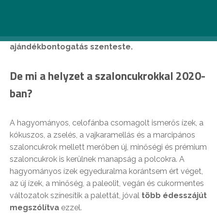
finomságokat, mindezt egészen addig, míg már
csak egy-egy maradt a fán, és megtalálni azt a
néhány szemet ugyanakkora öröm volt, mint az
ajándékbontogatás szenteste.
De mi a helyzet a szaloncukrokkal 2020-
ban?
A hagyományos, celofánba csomagolt ismerős ízek, a
kókuszos, a zselés, a vajkaramellás és a marcipános
szaloncukrok mellett merőben új, minőségi és prémium
szaloncukrok is kerülnek manapság a polcokra. A
hagyományos ízek egyeduralma korántsem ért véget,
az új ízek, a minőség, a paleolit, vegán és cukormentes
változatok színesítik a palettát, jóval
több édesszájút
megszólítva
ezzel.