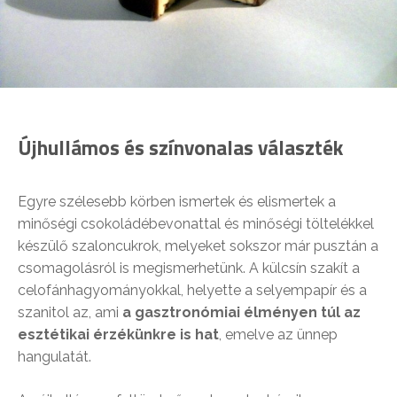
Újhullámos és színvonalas választék
Egyre szélesebb körben ismertek és elismertek a
minőségi csokoládébevonattal és minőségi töltelékkel
készülő szaloncukrok, melyeket sokszor már pusztán a
csomagolásról is megismerhetünk. A külcsín szakít a
celofánhagyományokkal, helyette a selyempapír és a
szanitol az, ami
a gasztronómiai élményen túl az
esztétikai érzékünkre is hat
, emelve az ünnep
hangulatát.