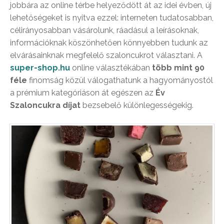
jobbára az online térbe helyeződött át az idei évben, új
lehetőségeket is nyitva ezzel: interneten tudatosabban,
célirányosabban vásárolunk, ráadásul a leírásoknak,
információknak köszönhetően könnyebben tudunk az
elvárásainknak megfelelő szaloncukrot választani. A
super-shop.hu
online választékában
több mint 90
féle
finomság közül válogathatunk a hagyományostól
a prémium kategóriáson át egészen az
Év
Szaloncukra díjat
bezsebelő különlegességekig.