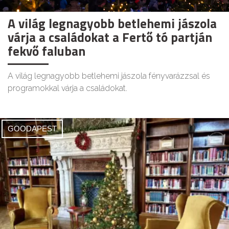
A világ legnagyobb betlehemi jászola
várja a családokat a Fertő tó partján
fekvő faluban
A világ legnagyobb betlehemi jászola fényvarázzsal és
programokkal várja a családokat.
GOODAPEST