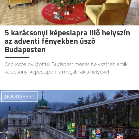
5 karácsonyi képeslapra illő helyszín
az adventi fényekben úszó
Budapesten
Csokorba gyűjtöttük Budapest mesés helyszíneit, amik
karácsonyi képeslapon is megállnák a helyüket.
GOODAPEST