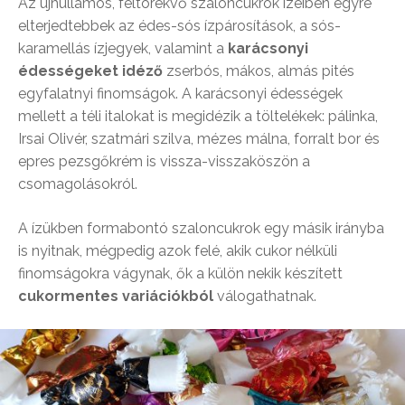
Az újhullámos, feltörekvő szaloncukrok ízeiben egyre
elterjedtebbek az édes-sós ízpárosítások, a sós-
karamellás ízjegyek, valamint a
karácsonyi
édességeket idéző
zserbós, mákos, almás pités
egyfalatnyi finomságok. A karácsonyi édességek
mellett a téli italokat is megidézik a töltelékek: pálinka,
Irsai Olivér, szatmári szilva, mézes málna, forralt bor és
epres pezsgőkrém is vissza-visszaköszön a
csomagolásokról.
A ízükben formabontó szaloncukrok egy másik irányba
is nyitnak, mégpedig azok felé, akik cukor nélküli
finomságokra vágynak, ők a külön nekik készített
cukormentes variációkból
válogathatnak.