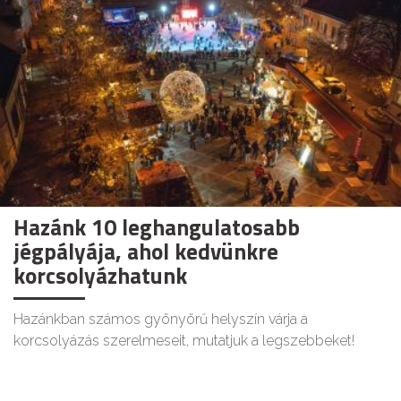
Hazánk 10 leghangulatosabb
jégpályája, ahol kedvünkre
korcsolyázhatunk
Hazánkban számos gyönyörű helyszín várja a
korcsolyázás szerelmeseit, mutatjuk a legszebbeket!