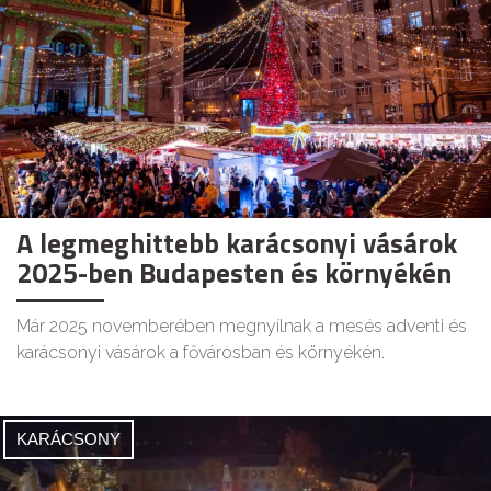
A legmeghittebb karácsonyi vásárok
2025-ben Budapesten és környékén
Már 2025 novemberében megnyílnak a mesés adventi és
karácsonyi vásárok a fővárosban és környékén.
KARÁCSONY