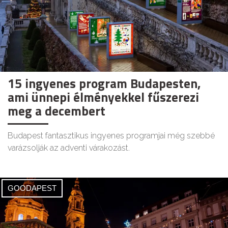
15 ingyenes program Budapesten,
ami ünnepi élményekkel fűszerezi
meg a decembert
Budapest fantasztikus ingyenes programjai még szebbé
varázsolják az adventi várakozást.
GOODAPEST