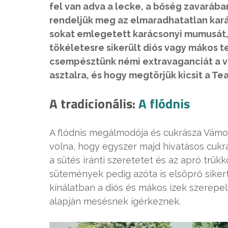
fel van adva a lecke, a bőség zavarába
rendeljük meg az elmaradhatatlan kar
sokat emlegetett karácsonyi mumusát
tökéletesre sikerült diós vagy mákos 
csempésztünk némi extravaganciát a vá
asztalra, és hogy megtörjük kicsit a Te
A tradicionális:
A flódnis
A flódnis megálmodója és cukrásza Vámo
volna, hogy egyszer majd hivatásos cukrá
a sütés iránti szeretetet és az apró trük
sütemények pedig azóta is elsöprő siker
kínálatban a diós és mákos ízek szerepel
alapján mesésnek ígérkeznek.