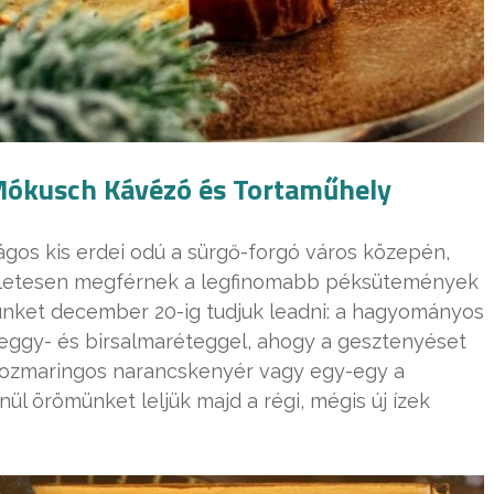
ókusch Kávézó és Tortaműhely
gos kis erdei odú a sürgő-forgó város közepén,
kéletesen megférnek a legfinomabb péksütemények
ünket december 20-ig tudjuk leadni: a hagyományos
 meggy- és birsalmaréteggel, ahogy a gesztenyéset
 rozmaringos narancskenyér vagy egy-egy a
l örömünket leljük majd a régi, mégis új ízek