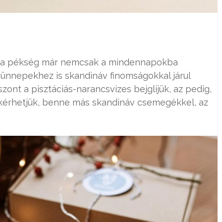
ma pékség már nemcsak a mindennapokba
 ünnepekhez is skandináv finomságokkal járul
iszont a pisztáciás-narancsvizes bejglijük, az pedig,
kérhetjük, benne más skandináv csemegékkel, az