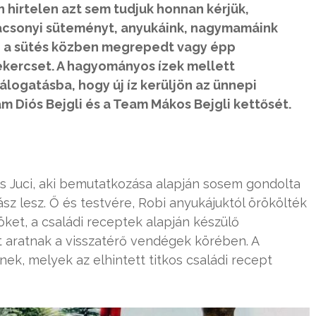
n hirtelen azt sem tudjuk honnan kérjük,
ácsonyi süteményt, anyukáink, nagymamáink
, a sütés közben megrepedt vagy épp
tekercset. A hagyományos ízek mellett
logatásba, hogy új íz kerüljön az ünnepi
am Diós Bejgli és a Team Mákos Bejgli kettősét.
s Juci, aki bemutatkozása alapján sosem gondolta
sz lesz. Ő és testvére, Robi anyukájuktól örökölték
köket, a családi receptek alapján készülő
t aratnak a visszatérő vendégek körében. A
nek, melyek az elhintett titkos családi recept