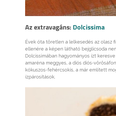
Az extravagáns:
Dolcissima
Évek óta töretlen a lelkesedés az olasz f
ellenére a képen látható bejglicsoda n
Dolcissimában hagyományos ízt keresve s
amaréna meggyes, a diós diós-vörösáfony
kókuszos-fehércsokis, a már említett mo
ízpárosítások.