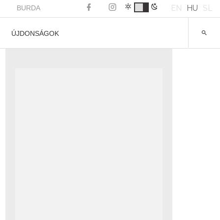
EN
HU
SL
BURDA
ÚJDONSÁGOK