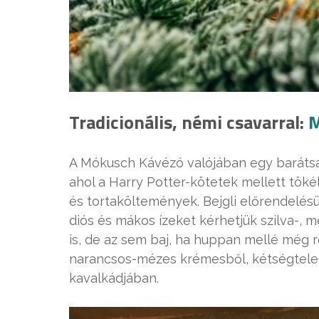
Tradicionális, némi csavarral:
M
A Mókusch Kávézó valójában egy barátsá
ahol a Harry Potter-kötetek mellett tö
és tortaköltemények. Bejgli előrendelés
diós és mákos ízeket kérhetjük szilva-,
is, de az sem baj, ha huppan mellé még
narancsos-mézes krémesből, kétségtelenü
kavalkádjában.