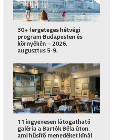
30+ fergeteges hétvégi
program Budapesten és
környékén – 2026.
augusztus 5-9.
11 ingyenesen látogatható
galéria a Bartók Béla úton,
ami hűsítő menedéket kínál