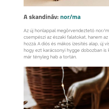
A skandináv:
nor/ma
Az új honlappal megörvendeztető nor/
csempészi az északi falatokat, hanem az
hozzá. A diós és mákos ízesítés alap, új v
hogy ezt karácsonyi hygge dobozban is 
már tényleg hab a tortán.