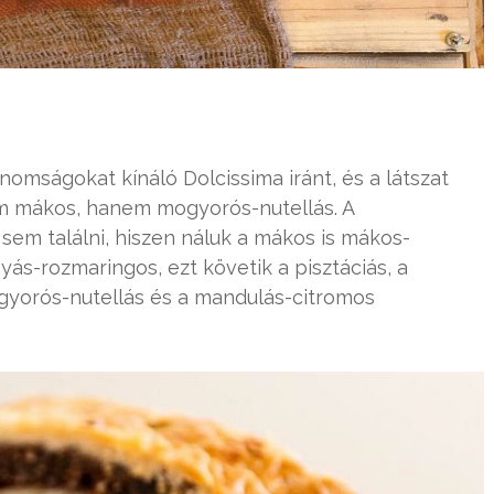
inomságokat kínáló Dolcissima iránt, és a látszat
em mákos, hanem mogyorós-nutellás. A
em találni, hiszen náluk a mákos is mákos-
ás-rozmaringos, ezt követik a pisztáciás, a
gyorós-nutellás és a mandulás-citromos