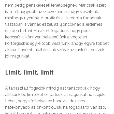
nem pedig pénzkereseti lehetőségnek. Már csak azért
is, mert nagyobb az esélye annak, hogy veszítünk,
minthogy nyerünk. A profik és akik régóta fogadnak
tisztában is vannak ezzel, az újoncoknak is érdemes
észben tartani. Ha azért fogadunk, hogy pénzt
keressünk, könnyen belekerülünk a végtelen
körforgásba: egyre több veszítünk, ahogy egyre többet
akarunk nyerni. Inkább csak szórakozzunk és érezzük
jól magunkat!
Limit, limit, limit
A tapasztalt fogadók mindig azt tanácsolják, hogy
állítsunk be limiteket és tartsuk is magunkat hozzájuk.
Lehet, hogy közhelyesen hangzik, de nincs
hatékonyabb az önkontrollnál, ha fogadásról van szó.
Mielőtt megjátszanánk egy meccset, határozzuk meg,