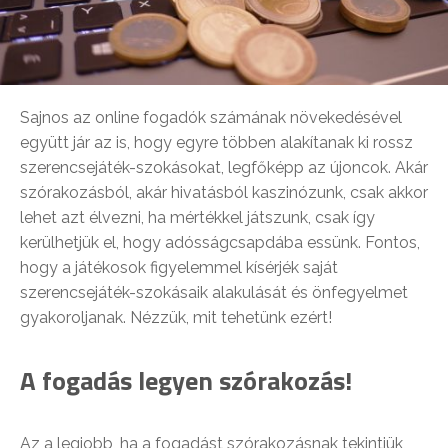
Sajnos az online fogadók számának növekedésével
együtt jár az is, hogy egyre többen alakítanak ki rossz
szerencsejáték-szokásokat, legfőképp az újoncok. Akár
szórakozásból, akár hivatásból kaszinózunk, csak akkor
lehet azt élvezni, ha mértékkel játszunk, csak így
kerülhetjük el, hogy adósságcsapdába essünk. Fontos,
hogy a játékosok figyelemmel kísérjék saját
szerencsejáték-szokásaik alakulását és önfegyelmet
gyakoroljanak. Nézzük, mit tehetünk ezért!
A fogadás legyen szórakozás!
Az a legjobb, ha a fogadást szórakozásnak tekintjük,