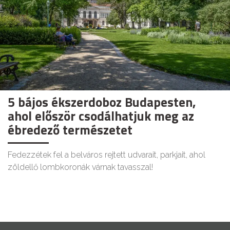
5 bájos ékszerdoboz Budapesten,
ahol először csodálhatjuk meg az
ébredező természetet
Fedezzétek fel a belváros rejtett udvarait, parkjait, ahol
zöldellő lombkoronák várnak tavasszal!