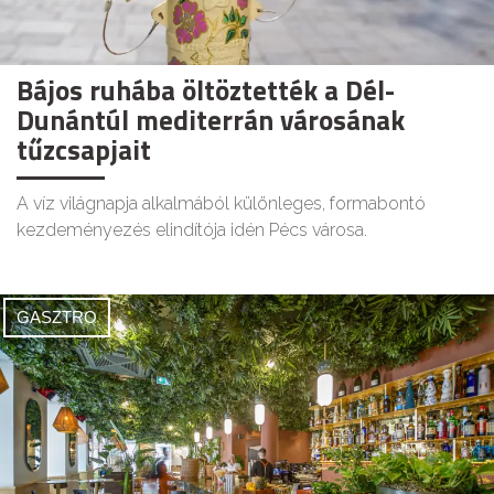
Bájos ruhába öltöztették a Dél-
Dunántúl mediterrán városának
tűzcsapjait
A víz világnapja alkalmából különleges, formabontó
kezdeményezés elindítója idén Pécs városa.
GASZTRO