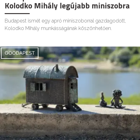
Kolodko Mihály legújabb miniszobra
Budapest ismét egy apró miniszoborral gazdagodott,
Kolodko Mihály munkásságának köszönhetően.
GOODAPEST