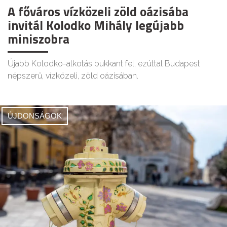
A főváros vízközeli zöld oázisába
invitál Kolodko Mihály legújabb
miniszobra
Újabb Kolodko-alkotás bukkant fel, ezúttal Budapest
népszerű, vízközeli, zöld oázisában.
ÚJDONSÁGOK