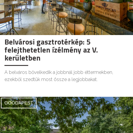
Belvárosi gasztrotérkép: 5
felejthetetlen ízélmény az V.
kerületben
A belváros bővelkedik a jobbnál jobb éttermekben,
ezekből szedtük most össze a legjobbakat.
GOODAPEST