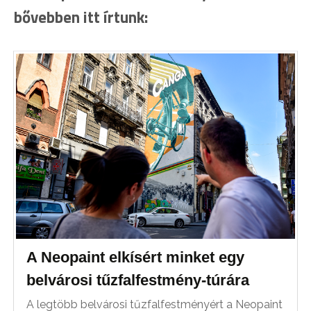
bővebben itt írtunk:
A Neopaint elkísért minket egy
belvárosi tűzfalfestmény-túrára
A legtöbb belvárosi tűzfalfestményért a Neopaint