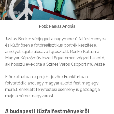
Fotó: Farkas András
Justus Becker védjegyei a nagyméretű falfestmények
és különösen a fotórealisztikus portrék készítése,
amelyet saját stílusává fejlesztett. Benkő Katalin a
Magyar Képzőművészeti Egyetemen végzett alkotó,
aki hosszú évek óta a Színes Város Csoport művésze.
Előreláthatóan a projekt jövőre Frankfurtban
folytatódik, ahol egy magyar alkotó fest meg egy
murált, emellett fényfestési esemény is gazdagítja
majd a német nagyvárost.
A budapesti tűzfalfestményekről