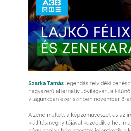
Szarka Tamás
legendás felvidéki zenész 
nagyszerű alternatív Jóvilágvan, a kitűn
világunkban ezer színben november 8-án
A zene mellett a képzőművészet és az iro
kiállításmegnyitójával kezdődik a hét, ma
négy napján bónuszesttel jelentkezik a ki