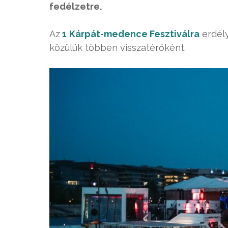
fedélzetre.
Az
1
Kárpát-medence Fesztiválra
erdély
közülük többen visszatérőként.