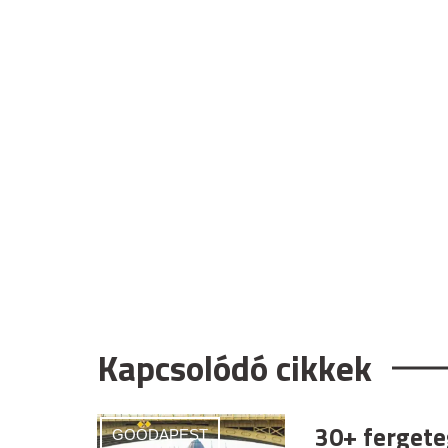
Kapcsolódó cikkek
30+ fergete
GOODAPEST