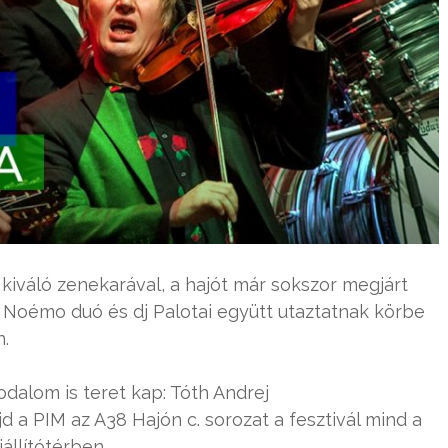
kiváló zenekarával, a hajót már sokszor megjárt
ő Noémo duó és dj Palotai együtt utaztatnak körbe
.
dalom is teret kap: Tóth Andrej
jd a PIM az A38 Hajón c. sorozat a fesztivál mind a
állítótérben.