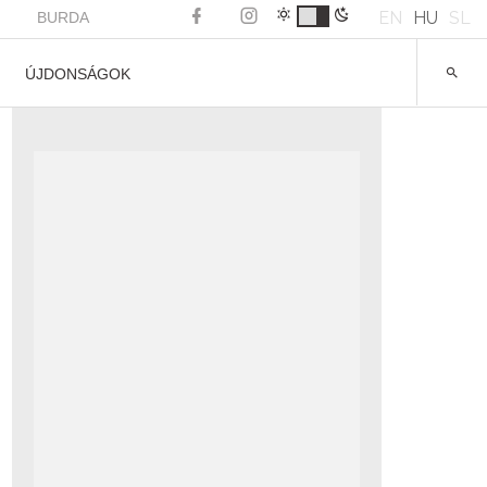
EN
HU
SL
BURDA
ÚJDONSÁGOK