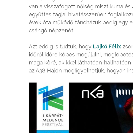
van a visszafogott nőiség misztikuma és 
együttes tagjai hivatásszerűen foglalkoz
évek óta működő táncházuk pedig egy eg
csángó népzenét.
Azt eddig is tudtuk, hogy
Lajkó Félix
zsen
időről időre képes megújulni, meglepetés
maga köré, akikkel láthatóan-hallhatóa
az A38 Hajón megfigyelhetjük, hogyan insp