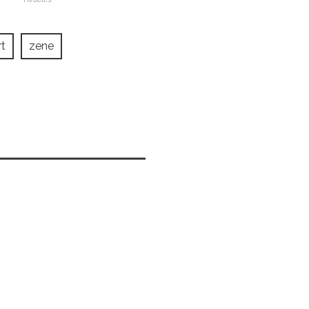
t
zene