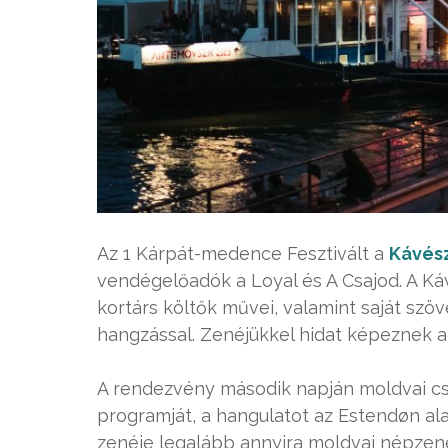
Az 1 Kárpát-medence Fesztivált a
Kávés
vendégelőadók a Loyal és A Csajod. A Ká
kortárs költők művei, valamint saját sz
hangzással. Zenéjükkel hidat képeznek a 
A rendezvény második napján moldvai cs
programját, a hangulatot az Estendøn a
zenéje legalább annyira moldvai népzene