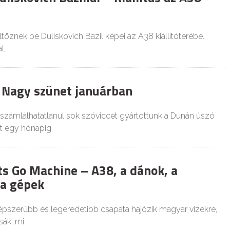
ltöznek be Duliskovich Bazil képei az A38 kiállítóterébe.
l,
 Nagy szünet januárban
zámlálhatatlanul sok szóviccet gyártottunk a Dunán úszó
t egy hónapig
s Go Machine – A38, a dánok, a
 a gépek
épszerűbb és legeredetibb csapata hajózik magyar vizekre,
ák, mi