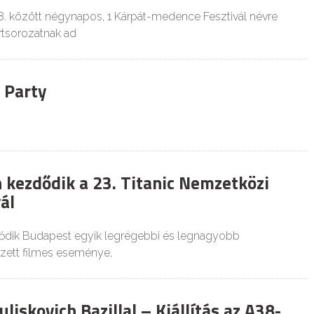
. között négynapos, 1 Kárpát-medence Fesztivál névre
rtsorozatnak ad
 Party
kezdődik a 23. Titanic Nemzetközi
ál
dődik Budapest egyik legrégebbi és legnagyobb
zett filmes eseménye,
liskovich Bazillal – Kiállítás az A38-