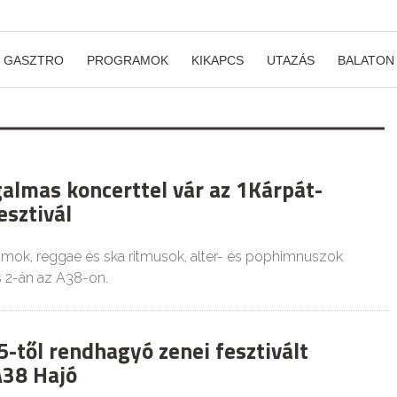
GASZTRO
PROGRAMOK
KIKAPCS
UTAZÁS
BALATON
galmas koncerttel vár az 1Kárpát-
sztivál
mok, reggae és ska ritmusok, alter- és pophimnuszok
s 2-án az A38-on.
-től rendhagyó zenei fesztivált
A38 Hajó