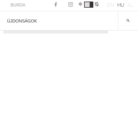
EN
HU
SL
BURDA
ÚJDONSÁGOK