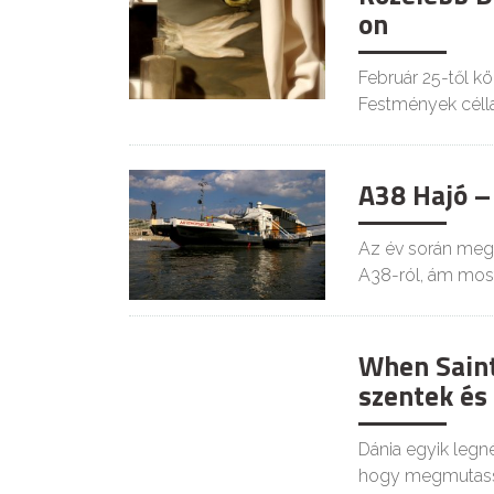
on
Február 25-től kö
Festmények célla
A38 Hajó –
Az év során megs
A38-ról, ám mos
When Saint
szentek és
Dánia egyik legn
hogy megmutass