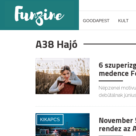
GOODAPEST
KULT
A38 Hajó
6 szuperiz
KIKAPCS
medence Fe
Népzenei motívu
debütálnak júniu
November 5
KIKAPCS
rendez az 