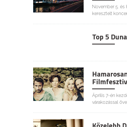
November 5. és 8
keresztelt konce
Top 5 Duna
Hamarosan 
Filmfesztiv
Április 7-én kez
várakozással öve
Közelebb Du