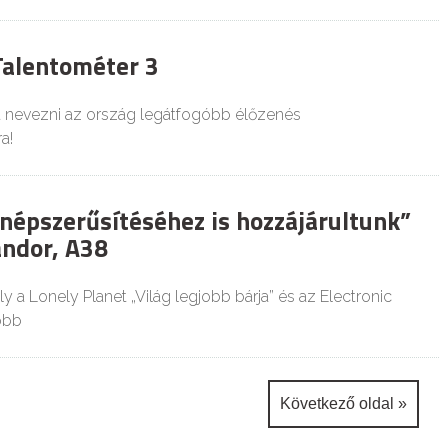
 Talentométer 3
het nevezni az ország legátfogóbb élőzenés
a!
népszerűsítéséhez is hozzájárultunk”
ándor, A38
y a Lonely Planet „Világ legjobb bárja” és az Electronic
obb
Következő oldal »