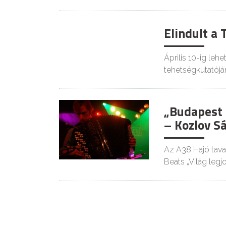
Elindult a
Április 10-ig le
tehetségkutatójár
„Budapest 
– Kozlov S
Az A38 Hajó taval
Beats „Világ legj