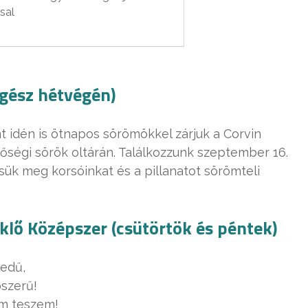
sal
gész hétvégén)
nt idén is ötnapos sörömökkel zárjuk a Corvin
ségi sörök oltárán. Találkozzunk szeptember 16.
tsük meg korsóinkat és a pillanatot sörömteli
öklő Középszer (csütörtök és péntek)
gedű,
pszerű!
m teszem!