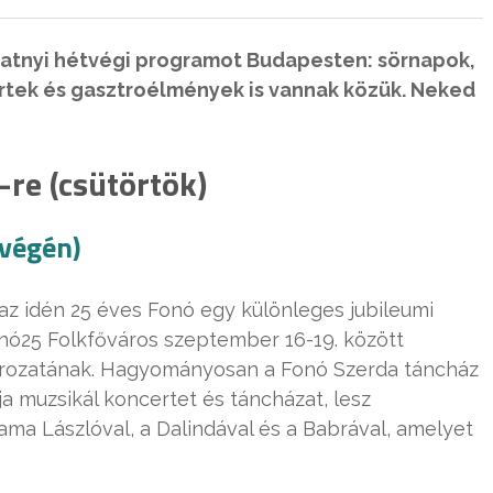
catnyi hétvégi programot Budapesten: sörnapok,
rtek és gasztroélmények is vannak közük. Neked
re (csütörtök)
tvégén)
az idén 25 éves Fonó egy különleges jubileumi
Fonó25 Folkfőváros szeptember 16-19. között
sorozatának. Hagyományosan a Fonó Szerda táncház
a muzsikál koncertet és táncházat, lesz
a Lászlóval, a Dalindával és a Babrával, amelyet