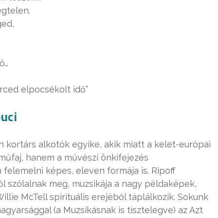
gtelen.
ged,
ő…
rced elpocsékolt idő”
uci
 kortárs alkotók egyike, akik miatt a kelet-európai
űfaj, hanem a művészi önkifejezés
lemelni képes, eleven formája is. Ripoff
ől szólalnak meg, muzsikája a nagy példaképek,
lie McTell spirituális erejéből táplálkozik. Sokunk
gyarsággal (a Muzsikásnak is tisztelegve) az Azt