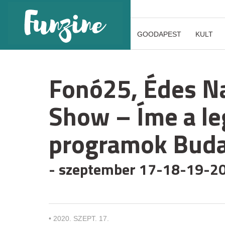
GOODAPEST
KULT
Fonó25, Édes N
Show – Íme a le
programok Bud
- szeptember 17-18-19-20
•
2020. SZEPT. 17.