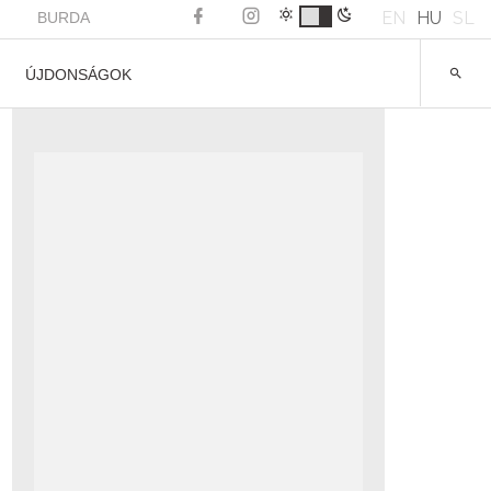
EN
HU
SL
BURDA
ÚJDONSÁGOK