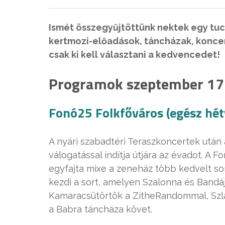
Ismét összegyűjtöttünk nektek egy tu
kertmozi-előadások, táncházak, konce
csak ki kell választani a kedvencedet!
Programok szeptember 17-
Fonó25 Folkfőváros (egész hé
A nyári szabadtéri Teraszkoncertek után 
válogatással indítja útjára az évadot. A 
egyfajta mixe a zeneház több kedvelt 
kezdi a sort, amelyen Szalonna és Bandáj
Kamaracsütörtök a ZitheRandommal, Szlam
a Babra táncháza követ.