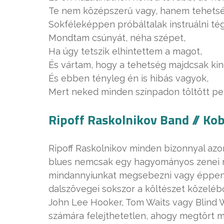
Te nem középszerű vagy, hanem tehetsé
Sokféleképpen próbáltalak instruálni té
Mondtam csúnyát, néha szépet,
Ha úgy tetszik elhintettem a magot,
És vártam, hogy a tehetség majdcsak kin
És ebben tényleg én is hibás vagyok,
Mert neked minden színpadon töltött pe
Ripoff Raskolnikov Band // Kob
Ripoff Raskolnikov minden bizonnyal azon
blues nemcsak egy hagyományos zenei m
mindannyiunkat megsebezni vagy éppen fe
dalszövegei sokszor a költészet közeléb
John Lee Hooker, Tom Waits vagy Blind Wil
számára felejthetetlen, ahogy megtört ma