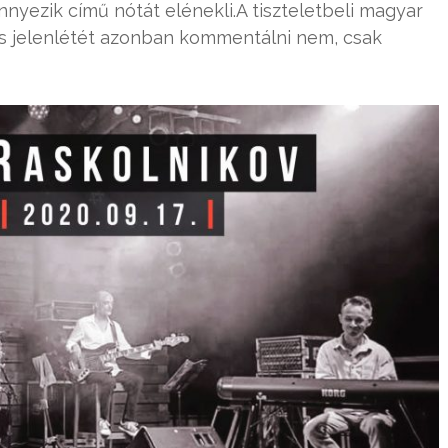
nyezik című nótát elénekli.A tiszteletbeli magyar
s jelenlétét azonban kommentálni nem, csak