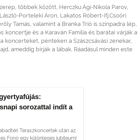
zerep, többek között, Herczku Ági-Nikola Parov,
László-Porteleki Áron, Lakatos Róbert-ifj.Csoóri
röly Tamás, valamint a Branka Trió is színpadra lép,
 koncertje és a Karaván Família és barátai várják a
a koncerteket, pénteken a Szászcsávási zenekar,
jd, ameddig bírják a lábak. Ráadásul minden este
gyertyafújás:
snapi sorozattal indít a
zabadtéri Teraszkoncertek után az
ves Fonó egy különleges jubileumi