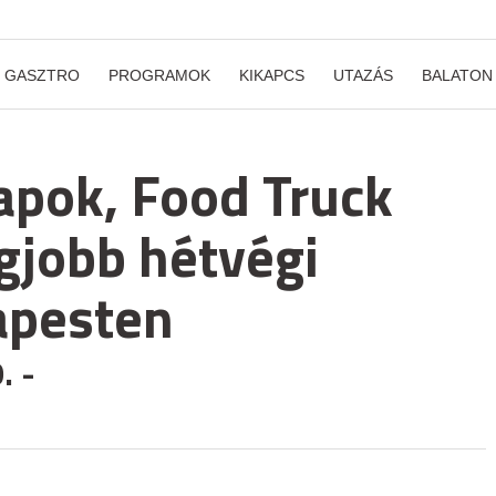
GASZTRO
PROGRAMOK
KIKAPCS
UTAZÁS
BALATON
apok, Food Truck
gjobb hétvégi
apesten
. -