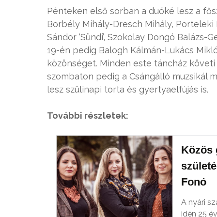
Pénteken első sorban a duóké lesz a fős
Borbély Mihály-Dresch Mihály, Porteleki 
Sándor ‘Sündi’, Szokolay Dongó Balázs-Ge
19-én pedig Balogh Kálmán-Lukács Miklós
közönséget. Minden este táncház követi 
szombaton pedig a Csángálló muzsikál ma
lesz szülinapi torta és gyertyaelfújás is.
További részletek:
Közös 
születé
Fonó
A nyári s
idén 25 é