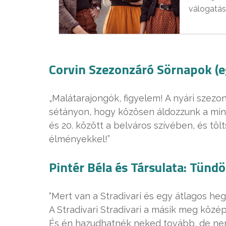
válogatás
Corvin Szezonzáró Sörnapok (e
„Malátarajongók, figyelem! A nyári szezo
sétányon, hogy közösen áldozzunk a minő
és 20. között a belváros szívében, és töl
élményekkel!”
Pintér Béla és Társulata: Tünd
“Mert van a Stradivari és egy átlagos he
A Stradivari Stradivari a másik meg közé
És én hazudhatnék neked tovább, de ne