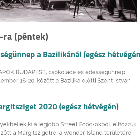
ra (péntek)
ségünnep a Bazilikánál (egész hétvégén
 NAPOK BUDAPEST, csokoládé és édességünnep
mber 18-20. között a Bazilika előtti Szent István
rgitsziget 2020 (egész hétvégén)
yékbeliek ki a legjobb Street Food-okból, elhozzuk
zött a Margitszigetre, a Wonder Island területére!