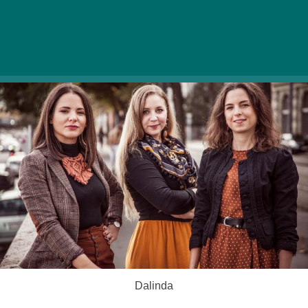
táncházat, lesz Kamaracsütörtök a ZitheRandommal,
Szlama Lászlóval, a Dalindával és a Babrával, amelyet
a Babra táncháza követ.
Dalinda