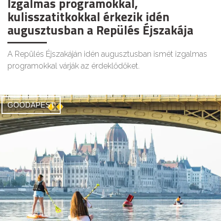
Izgalmas programokkal,
kulisszatitkokkal érkezik idén
augusztusban a Repülés Éjszakája
A Repülés Éjszakáján idén augusztusban ismét izgalmas
programokkal várják az érdeklődőket.
GOODAPEST