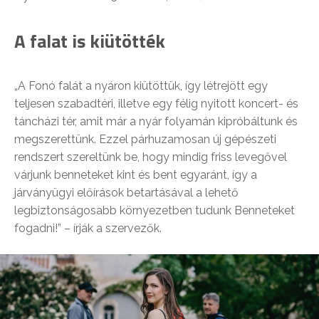
A falat is kiütötték
„A Fonó falát a nyáron kiütöttük, így létrejött egy
teljesen szabadtéri, illetve egy félig nyitott koncert- és
táncházi tér, amit már a nyár folyamán kipróbáltunk és
megszerettünk. Ezzel párhuzamosan új gépészeti
rendszert szereltünk be, hogy mindig friss levegővel
várjunk benneteket kint és bent egyaránt, így a
járványügyi előírások betartásával a lehető
legbiztonságosabb környezetben tudunk Benneteket
fogadni!” – írják a szervezők.