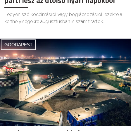
parti lesz az utolsó nyári napokból
Legyen szó koccintásról vagy bográcsozásról, ezekre a
kerthelyiségekre augusztusban is számíthattok.
GOODAPEST