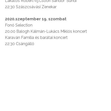
Lakatos Róbert-ifj.Csoóri Sándor ‘Sündi’
22:30 Szászcsávási Zenekar
2020.szeptember 19. szombat
Fonó Selection
20.00 Balogh Kálmán-Lukács Miklós koncert
Karaván Família és barátai koncert
22:30 Csángálló