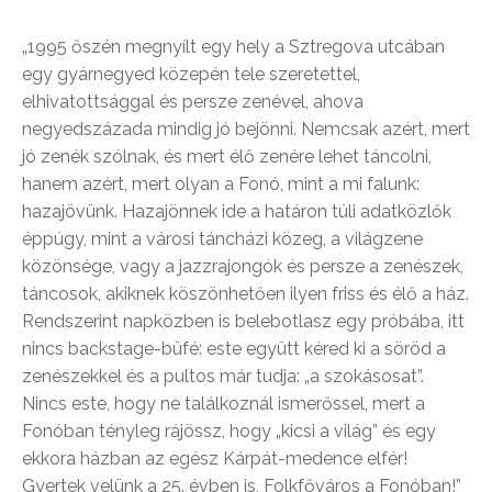
„1995 őszén megnyílt egy hely a Sztregova utcában
egy gyárnegyed közepén tele szeretettel,
elhivatottsággal és persze zenével, ahova
negyedszázada mindig jó bejönni. Nemcsak azért, mert
jó zenék szólnak, és mert élő zenére lehet táncolni,
hanem azért, mert olyan a Fonó, mint a mi falunk:
hazajövünk. Hazajönnek ide a határon túli adatközlők
éppúgy, mint a városi táncházi közeg, a világzene
közönsége, vagy a jazzrajongók és persze a zenészek,
táncosok, akiknek köszönhetően ilyen friss és élő a ház.
Rendszerint napközben is belebotlasz egy próbába, itt
nincs backstage-büfé: este együtt kéred ki a söröd a
zenészekkel és a pultos már tudja: „a szokásosat”.
Nincs este, hogy ne találkoznál ismerőssel, mert a
Fonóban tényleg rájössz, hogy „kicsi a világ” és egy
ekkora házban az egész Kárpát-medence elfér!
Gyertek velünk a 25. évben is, Folkfőváros a Fonóban!”