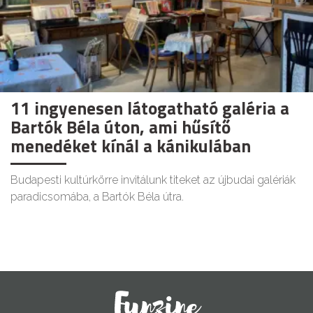
11 ingyenesen látogatható galéria a
Bartók Béla úton, ami hűsítő
menedéket kínál a kánikulában
Budapesti kultúrkörre invitálunk titeket az újbudai galériák
paradicsomába, a Bartók Béla útra.