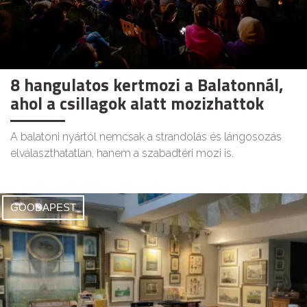
8 hangulatos kertmozi a Balatonnál,
ahol a csillagok alatt mozizhattok
A balatoni nyártól nemcsak a strandolás és lángosozás
elválaszthatatlan, hanem a szabadtéri mozi is.
GOODAPEST