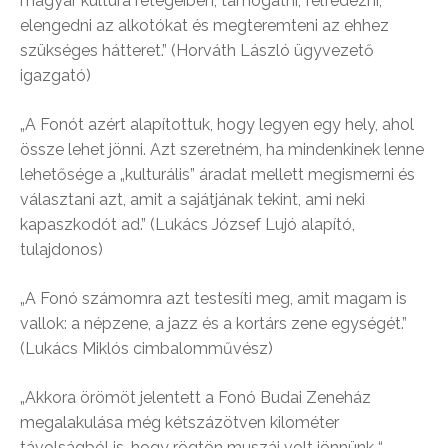
magyar kultúra rétegeiben, támogatni, felfedezni,
elengedni az alkotókat és megteremteni az ehhez
szükséges hátteret.” (Horváth László ügyvezető
igazgató)
„A Fonót azért alapítottuk, hogy legyen egy hely, ahol
össze lehet jönni. Azt szeretném, ha mindenkinek lenne
lehetősége a „kulturális” áradat mellett megismerni és
választani azt, amit a sajátjának tekint, ami neki
kapaszkodót ad.” (Lukács József Lujó alapító,
tulajdonos)
„A Fonó számomra azt testesíti meg, amit magam is
vallok: a népzene, a jazz és a kortárs zene egységét.”
(Lukács Miklós cimbalomművész)
„Akkora örömöt jelentett a Fonó Budai Zeneház
megalakulása még kétszázötven kilométer
távolságból is, hogy rögtön muszáj volt jönnünk “