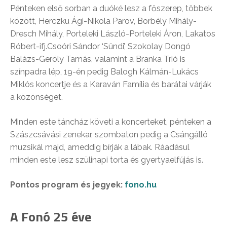
Pénteken első sorban a duóké lesz a főszerep, többek
között, Herczku Ági-Nikola Parov, Borbély Mihály-
Dresch Mihály, Porteleki László-Porteleki Áron, Lakatos
Róbert-ifj.Csoóri Sándor ‘Sündi’, Szokolay Dongó
Balázs-Geröly Tamás, valamint a Branka Trió is
színpadra lép, 19-én pedig Balogh Kálmán-Lukács
Miklós koncertje és a Karaván Família és barátai várják
a közönséget.
Minden este táncház követi a koncerteket, pénteken a
Szászcsávási zenekar, szombaton pedig a Csángálló
muzsikál majd, ameddig bírják a lábak. Ráadásul
minden este lesz szülinapi torta és gyertyaelfújás is.
Pontos program és jegyek:
fono.hu
A Fonó 25 éve