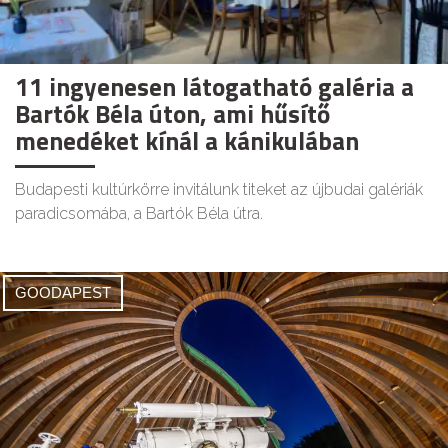
11 ingyenesen látogatható galéria a
Bartók Béla úton, ami hűsítő
menedéket kínál a kánikulában
Budapesti kultúrkörre invitálunk titeket az újbudai galériák
paradicsomába, a Bartók Béla útra.
GOODAPEST