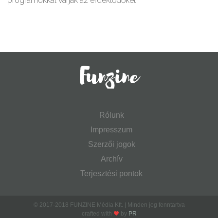
programokkal várják az érdeklődőket.
Rólunk
Impresszum
Szerzői jogok
Archív
Terjesztési pontok
© 2017-2018 FUNZINE Média Kft. | Minden jog fenntartva
crafted with
by
PR