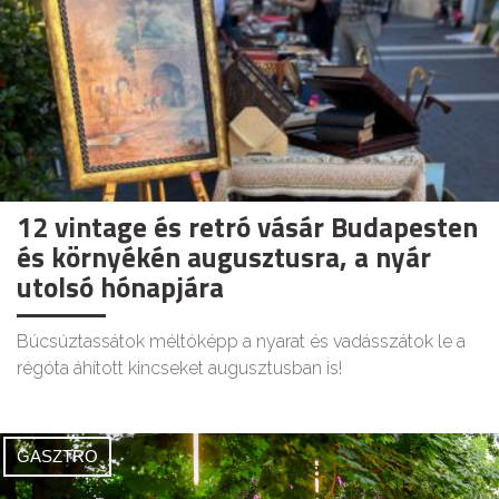
12 vintage és retró vásár Budapesten
és környékén augusztusra, a nyár
utolsó hónapjára
Búcsúztassátok méltóképp a nyarat és vadásszátok le a
régóta áhított kincseket augusztusban is!
GASZTRO