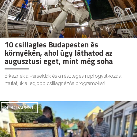
10 csillagles Budapesten és
környékén, ahol úgy láthatod az
augusztusi eget, mint még soha
Érkeznek a Perseidák és a részleges napfogyatkozás:
mutatjuk a legjobb csillagnézős programokat!
GOODAPEST