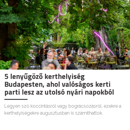
5 lenyűgöző kerthelyiség
Budapesten, ahol valóságos kerti
parti lesz az utolsó nyári napokból
Legyen szó koccintásról vagy bográcsozásról, ezekre a
kerthelyiségekre augusztusban is számíthattok.