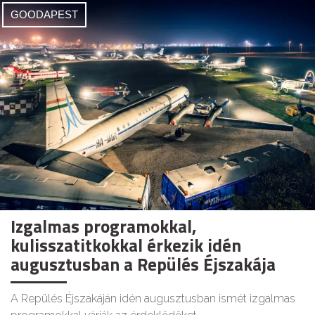
GOODAPEST
Izgalmas programokkal,
kulisszatitkokkal érkezik idén
augusztusban a Repülés Éjszakája
A Repülés Éjszakáján idén augusztusban ismét izgalmas