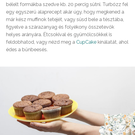
bélelt formákba szedve kb. 20 percig sütni. Turbózz fel
egy egyszerű alaprecept akár úgy, hogy megkened a
már kész muffinok tetejét, vagy süsd bele a tésztába,
figyelve a szárazanyag és folyékony összetevők
helyes arányára. Étcsokival és gyümölcsökkel is
feldobhatod, vagy nézd meg a
CupCake
kínálatát, ahol
édes a bűnbeesés.