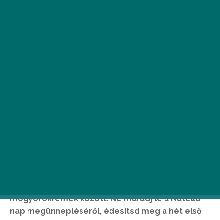
F
ebruár 5-én az egész világ a Nutella
körül forog, az internetet kóstolásra
csábító édességek képei lepik el, így
szinte lehetetlen nem tudomást venni
róla. Az első üveg Nutella 1964-ben gördült le a
gyártósorról, és gyorsan etalonná vált a
mogyorókrémek között. Ne maradj le a Nutella-
nap megünnepléséről, édesítsd meg a hét első