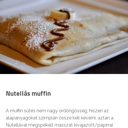
Nutellás muffin
A muffin sütés nem nagy ördöngösség, hiszen az
alapanyagokat szimplán össze kell keverni, aztán a
Nutellával megspékelt masszát kivajazott/papírral