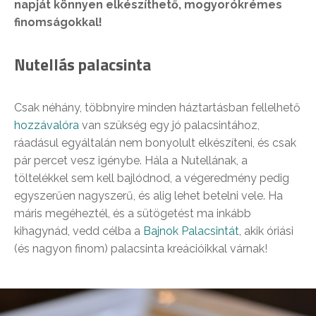
napját könnyen elkészíthető, mogyorókrémes
finomságokkal!
Nutellás palacsinta
Csak néhány, többnyire minden háztartásban fellelhető
hozzávalóra
van szükség egy jó palacsintához,
ráadásul egyáltalán nem bonyolult elkészíteni, és csak
pár percet vesz igénybe. Hála a Nutellának, a
töltelékkel sem kell bajlódnod, a végeredmény pedig
egyszerűen nagyszerű, és alig lehet betelni vele. Ha
máris megéheztél, és a sütögetést ma inkább
kihagynád, vedd célba a
Bajnok Palacsintát
, akik óriási
(és nagyon finom) palacsinta kreációikkal várnak!