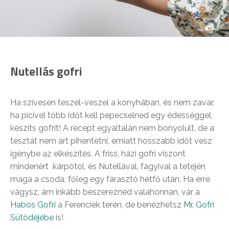
Nutellás gofri
Ha szívesen teszel-veszel a konyhában, és nem zavar,
ha picivel több időt kell pepecselned egy édességgel,
készíts gofrit! A recept egyáltalán nem bonyolult, de a
tésztát nem árt pihentetni, emiatt hosszabb időt vesz
igénybe az elkészítés. A friss, házi gofri viszont
mindenért kárpótol, és Nutellával, fagyival a tetején
maga a csoda, főleg egy fárasztó hétfő után. Ha erre
vágysz, ám inkább beszereznéd valahonnan, vár a
Habos Gofri
a Ferenciek terén, de benézhetsz
Mr. Gofri
Sütödéjébe
is!