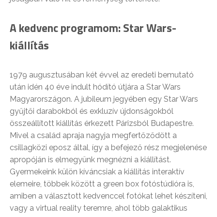
A kedvenc programom: Star Wars-
kiállítás
1979 augusztusában két évvel az eredeti bemutató
után idén 40 éve indult hódító útjára a Star Wars
Magyarországon. A jubileum jegyében egy Star Wars
gyűjtői darabokból és exkluzív újdonságokból
összeállított kiállítás érkezett Párizsból Budapestre.
Mivel a család apraja nagyja megfertőződött a
csillagközi eposz által, így a befejező rész megjelenése
apropóján is elmegyünk megnézni a kiállítást.
Gyermekeink külön kíváncsiak a kiállítás interaktív
elemeire, többek között a green box fotóstúdióra is,
amiben a választott kedvenccel fotókat lehet készíteni,
vagy a virtual reality teremre, ahol több galaktikus