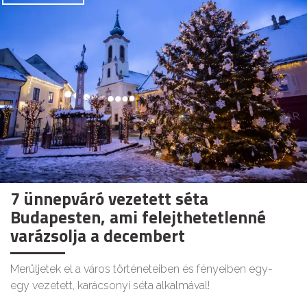
7 ünnepváró vezetett séta
Budapesten, ami felejthetetlenné
varázsolja a decembert
Merüljetek el a város történeteiben és fényeiben egy-
egy vezetett, karácsonyi séta alkalmával!