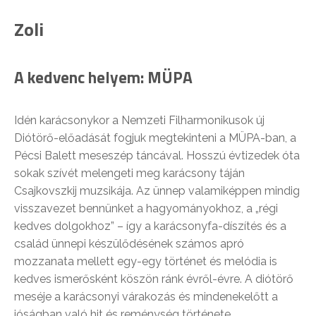
Zoli
A kedvenc helyem: MÜPA
Idén karácsonykor a Nemzeti Filharmonikusok új
Diótörő-előadását fogjuk megtekinteni a MÜPA-ban, a
Pécsi Balett meseszép táncával. Hosszú évtizedek óta
sokak szívét melengeti meg karácsony táján
Csajkovszkij muzsikája. Az ünnep valamiképpen mindig
visszavezet bennünket a hagyományokhoz, a „régi
kedves dolgokhoz” – így a karácsonyfa-díszítés és a
család ünnepi készülődésének számos apró
mozzanata mellett egy-egy történet és melódia is
kedves ismerősként köszön ránk évről-évre. A diótörő
meséje a karácsonyi várakozás és mindenekelőtt a
jóságban való hit és reménység története.