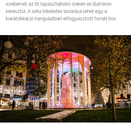
szellemét az itt tapasztalható ízeken és illatokon
keresztül. A séta tökéletes lezárása lehet egy a
barátokkal jó hangulatban elfogyasztott forralt bor.