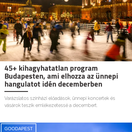
45+ kihagyhatatlan program
Budapesten, ami elhozza az ünnepi
hangulatot idén decemberben
Varázslatos színházi előadások, ünnepi koncertek és
vásárok teszik emlékezetessé a decembert.
GOODAPEST