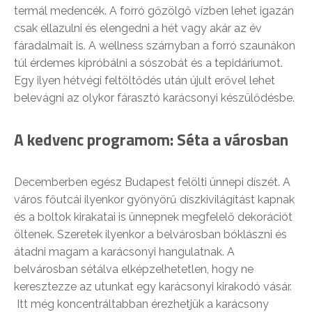
termál medencék. A forró gőzölgő vízben lehet igazán
csak ellazulni és elengedni a hét vagy akár az év
fáradalmait is. A wellness szárnyban a forró szaunákon
túl érdemes kipróbálni a sószobát és a tepidáriumot.
Egy ilyen hétvégi feltöltődés után újult erővel lehet
belevágni az olykor fárasztó karácsonyi készülődésbe.
A kedvenc programom: Séta a városban
Decemberben egész Budapest felölti ünnepi díszét. A
város főutcái ilyenkor gyönyörű díszkivilágítást kapnak
és a boltok kirakatai is ünnepnek megfelelő dekorációt
öltenek. Szeretek ilyenkor a belvárosban bóklászni és
átadni magam a karácsonyi hangulatnak. A
belvárosban sétálva elképzelhetetlen, hogy ne
keresztezze az utunkat egy karácsonyi kirakodó vásár.
Itt még koncentráltabban érezhetjük a karácsony