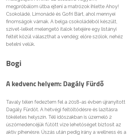
megpróbálom útba ejteni a matrózok ihlette Ahoy!
Csokoládé, Limonádé és Gofri Bárt, ahol mennyei
finomságok várnak. A belga csokoládéból készült,
szívet-lelket melengető italok tetejére egy listányi
feltét közül választhat a vendég; előre szólok, nehéz
betelni velük.
Bogi
A kedvenc helyem: Dagály Fürdő
Tavaly télen fedeztem fel a 2018-as évben újranyitott
Dagály Fürdőt. A hétvégi feltöltődésre és lazításra
tökéletes helyszín. Téli időszakban is üzemelő 2
úszómedencéjük fűtött vize lehetőséget biztosít az
aktív pihenésre. Úszás után pedig irány a wellness és a