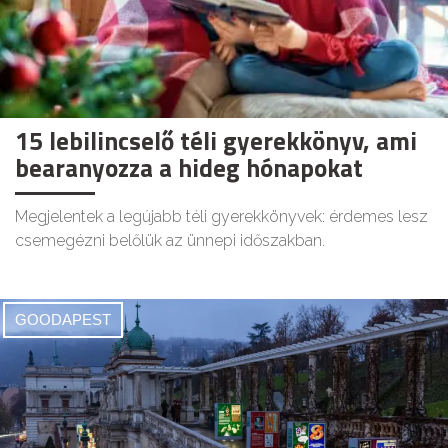
15 lebilincselő téli gyerekkönyv, ami
bearanyozza a hideg hónapokat
Megjelentek a legújabb téli gyerekkönyvek: érdemes lesz
csemegézni belőlük az ünnepi időszakban.
GOODAPEST