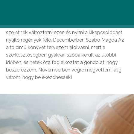
Szeretek olvasni, de közel sem szánok annyi időt rá,
mint amennyit kellene. Bár korábban a fiktív
olvasmányok helyett mindig előtérbe helyeztem az
informatív, tényeken alapuló könyveket, a jövőben
szeretnék változtatni ezen és nyitni a kikapcsolódást
nyújtó regények felé. Decemberben Szabó Magda Az
ajtó című könyvét tervezem elolvasni, mert a
szerkesztőségben gyakran szóba került az utóbbi
időben, és hetek óta foglalkoztat a gondolat, hogy
beszerezzem. Novemberben végre megvettem, alig
várom, hogy belekezdhessek!