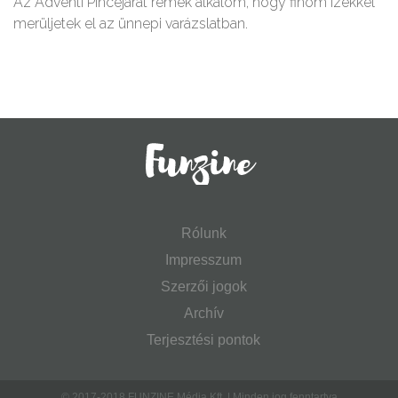
Az Adventi Pincejárat remek alkalom, hogy finom ízekkel
merüljetek el az ünnepi varázslatban.
Rólunk
Impresszum
Szerzői jogok
Archív
Terjesztési pontok
© 2017-2018 FUNZINE Média Kft. | Minden jog fenntartva