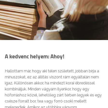
A kedvenc helyem: Ahoy!
Hallottam már, hogy aki télen született, jobban bírja a
mínuszokat, ez az állítás viszont rám egyáltalán nem
igaz. Különösen akkor, ha mindezt korai ébredéssel
kombináljuk. Minden vágyam ilyenkor, hogy egy
hőforráshoz közel, lehetőleg zárt térben legyek és egy
csésze forralt bor, tea vagy forró csoki mellett
melegedjek. Amikor az utóbbira vágyom,