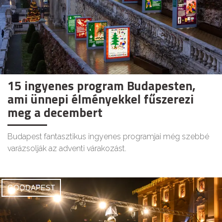
15 ingyenes program Budapesten,
ami ünnepi élményekkel fűszerezi
meg a decembert
Budapest fantasztikus ingyenes programjai még szebbé
varázsolják az adventi várakozást.
GOODAPEST