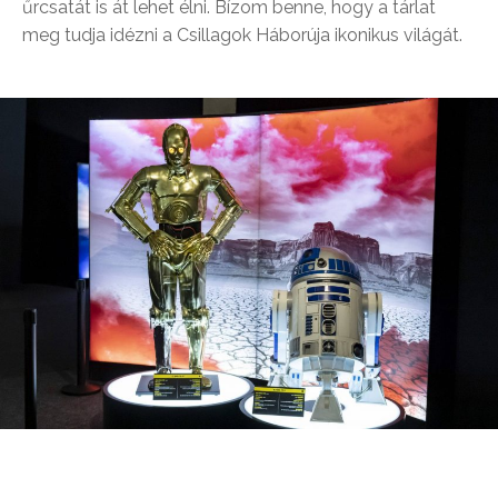
űrcsatát is át lehet élni. Bízom benne, hogy a tárlat
meg tudja idézni a Csillagok Háborúja ikonikus világát.