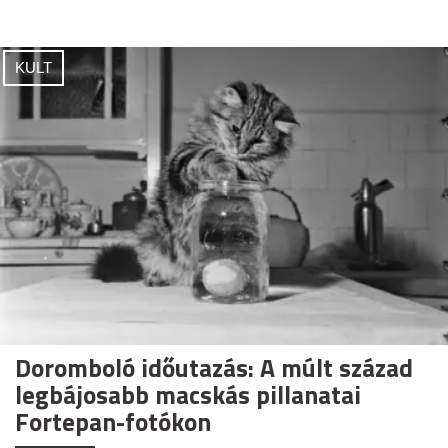
KULT
Doromboló időutazás: A múlt század
legbájosabb macskás pillanatai
Fortepan-fotókon