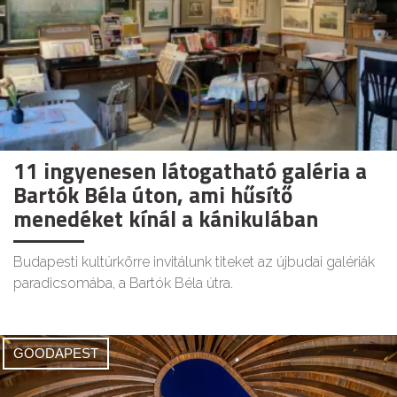
11 ingyenesen látogatható galéria a
Bartók Béla úton, ami hűsítő
menedéket kínál a kánikulában
Budapesti kultúrkörre invitálunk titeket az újbudai galériák
paradicsomába, a Bartók Béla útra.
GOODAPEST