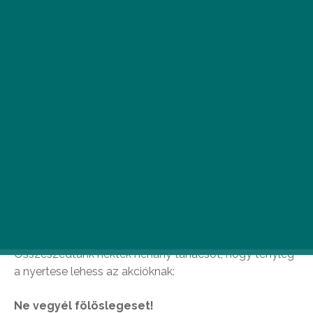
November végén mindenfelé csak Black Friday
reklámok villognak, azt ígérve, most aztán jól
járhatsz. Sokszor el is csábulunk és csak pár nap
múlva jövünk rá: csapdába csaltak vagy átvertek
bennünket.
Összeszedtünk nektek néhány tanácsot, hogy tényleg
a nyertese lehess az akcióknak:
Ne vegyél fölöslegeset!