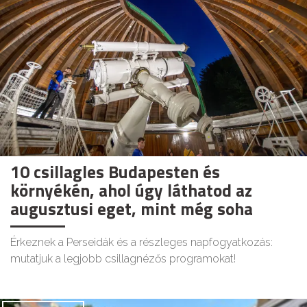
10 csillagles Budapesten és
környékén, ahol úgy láthatod az
augusztusi eget, mint még soha
Érkeznek a Perseidák és a részleges napfogyatkozás:
mutatjuk a legjobb csillagnézős programokat!