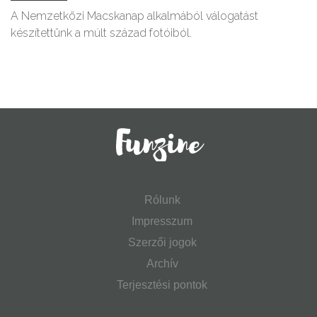
A Nemzetközi Macskanap alkalmából válogatást
készítettünk a múlt század fotóiból.
Rólunk
Impresszum
Szerzői jogok
Archív
Terjesztési pontok