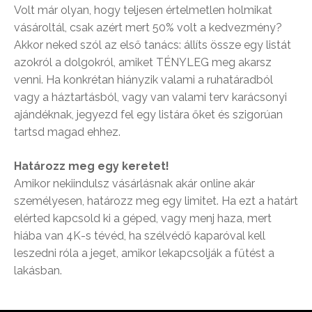
Volt már olyan, hogy teljesen értelmetlen holmikat
vásároltál, csak azért mert 50% volt a kedvezmény?
Akkor neked szól az első tanács: állíts össze egy listát
azokról a dolgokról, amiket TÉNYLEG meg akarsz
venni. Ha konkrétan hiányzik valami a ruhatáradból
vagy a háztartásból, vagy van valami terv karácsonyi
ajándéknak, jegyezd fel egy listára őket és szigorúan
tartsd magad ehhez.
Határozz meg egy keretet!
Amikor nekiindulsz vásárlásnak akár online akár
személyesen, határozz meg egy limitet. Ha ezt a határt
elérted kapcsold ki a géped, vagy menj haza, mert
hiába van 4K-s tévéd, ha szélvédő kaparóval kell
leszedni róla a jeget, amikor lekapcsolják a fűtést a
lakásban.