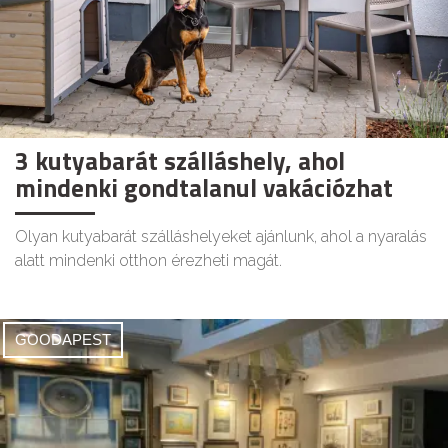
3 kutyabarát szálláshely, ahol
mindenki gondtalanul vakációzhat
Olyan kutyabarát szálláshelyeket ajánlunk, ahol a nyaralás
alatt mindenki otthon érezheti magát.
GOODAPEST