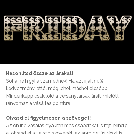
Hasonlítsd össze az árakat!
Soha ne higyj a szemednek! Ha azt írják 50%
kedvezmény, attól még lehet máshol olcsóbb.
Mindenképp csekkold a versenytársak árait, mielőtt
rányomsz a vásárlás gombra!
Olvasd el figyelmesen a szöveget!
Az online vásálás gyakran más csapdákat is rejt. Mindig
el olvasd el az akció szövegét, az apró betűs részt is.