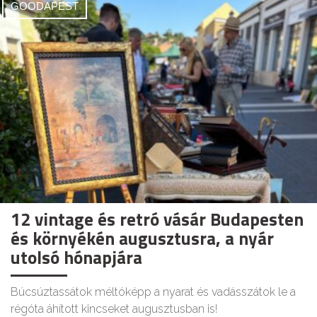
GOODAPEST
12 vintage és retró vásár Budapesten
és környékén augusztusra, a nyár
utolsó hónapjára
Búcsúztassátok méltóképp a nyarat és vadásszátok le a
régóta áhított kincseket augusztusban is!