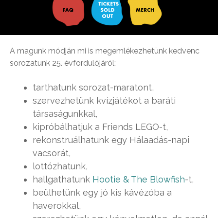
A magunk módján mi is megemlékezhetünk kedvenc
sorozatunk 25. évfordulójáról:
tarthatunk sorozat-maratont,
szervezhetünk kvízjátékot a baráti
társaságunkkal,
kipróbálhatjuk a Friends LEGO-t,
rekonstruálhatunk egy Hálaadás-napi
vacsorát,
lottózhatunk,
hallgathatunk
Hootie & The Blowfish
-t,
beülhetünk egy jó kis kávézóba a
haverokkal,