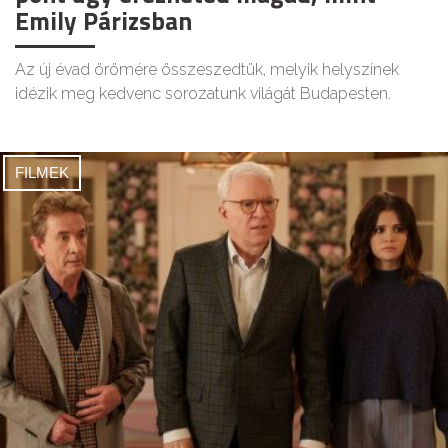
Emily Párizsban
Az új évad örömére összeszedtük, melyik helyszínek
idézik meg kedvenc sorozatunk világát Budapesten.
FILMEK