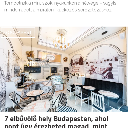
Tombolnak a mínuszok, nyakunkon a hétvége – vagyis
minden adott a maratoni, kuckózós sorozatozáshoz.
GOODAPEST
7 elbűvölő hely Budapesten, ahol
pont úgy érezheted magad, mint