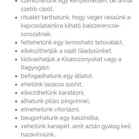
szerezhetünk egy kényelmetlen, de annál
szebb cipőt,
rituálét tarthatunk, hogy véget vessünk a
kapcsolatainkra kiható balszerencse-
sorozatnak,
feltehetünk egy lemosható tetoválást,
elkészíthetjük a saját Gladysünket,
kiolvashatjuk a Kisasszonyokat vagy a
Ragyogást,
befogadhatunk egy állatot,
ehetünk lazacos sushit,
elkezdhetünk karatézni,
alhatunk plüss pingvinnel,
elmehetünk vitorlázni,
beugorhatunk egy kaszinóba,
vehetünk kanapét, amit aztán gyalog kell
hazavinnünk,