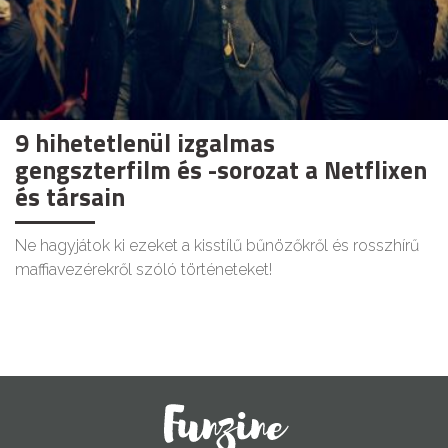
9 hihetetlenül izgalmas
gengszterfilm és -sorozat a Netflixen
és társain
Ne hagyjátok ki ezeket a kisstílű bűnözőkről és rosszhírű
maffiavezérekről szóló történeteket!