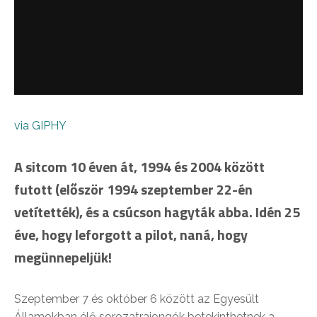
via GIPHY
A sitcom 10 éven át, 1994 és 2004 között
futott (először 1994 szeptember 22-én
vetítették), és a csúcson hagyták abba. Idén 25
éve, hogy leforgott a pilot, naná, hogy
megünnepeljük!
Szeptember 7 és október 6 között az Egyesült
Államokban élő sorozatrajongók betekinthetnek a