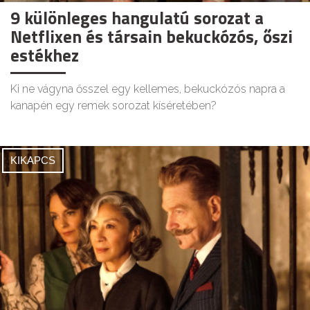
9 különleges hangulatú sorozat a
Netflixen és társain bekuckózós, őszi
estékhez
Ki ne vágyna ősszel egy kellemes, bekuckózós napra a
kanapén egy remek sorozat kíséretében?
KIKAPCS