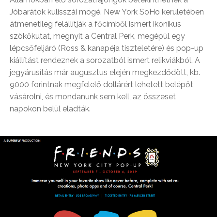
Jóbarátok kulisszái mögé. New York SoHo kerületében
átmenetileg felállítják a főcímből ismert ikonikus
szökőkutat, megnyit a Central Perk, megépül egy
lépcsőfeljáró (Ross & kanapéja tiszteletére) és pop-up
kiállítást rendeznek a sorozatból ismert relikviákból. A
jegyárusítás már augusztus elején megkezdődött, kb.
9000 forintnak megfelelő dollárért lehetett belépőt
vásárolni, és mondanunk sem kell, az összeset
napokon belül eladták.