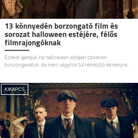
13 könnyedén borzongató film és
sorozat halloween estéjére, félős
filmrajongóknak
Ezeket ajánljuk, ha halloween estéjén szívesen
borzonganátok, de nem vágytok túl rémisztő élményre.
KIKAPCS