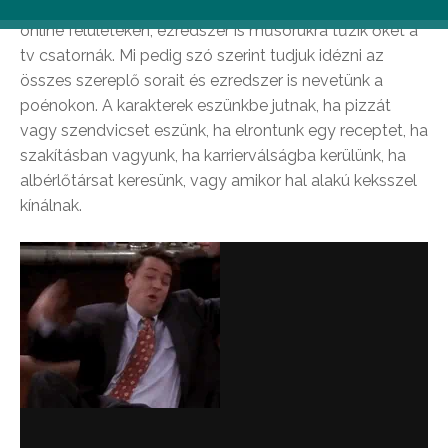
Jóbarátok epizódjai a mai napig szembejönnek velünk
online felületeken, ezredszer is műsorukra tűzik őket a
tv csatornák. Mi pedig szó szerint tudjuk idézni az
összes szereplő sorait és ezredszer is nevetünk a
poénokon. A karakterek eszünkbe jutnak, ha pizzát
vagy szendvicset eszünk, ha elrontunk egy receptet, ha
szakításban vagyunk, ha karrierválságba kerülünk, ha
albérlőtársat keresünk, vagy amikor hal alakú keksszel
kínálnak.