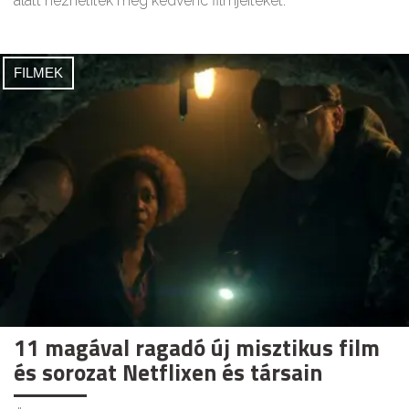
alatt nézhetitek meg kedvenc filmjeiteket.
FILMEK
11 magával ragadó új misztikus film
és sorozat Netflixen és társain