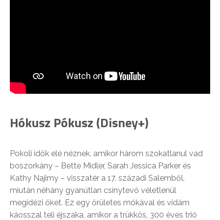
Hókusz Pókusz (Disney+)
Pokoli idők elé néznek, amikor három szokatlanul vad
boszorkány – Bette Midler, Sarah Jessica Parker és
Kathy Najimy – visszatér a 17. századi Salemből,
miután néhány gyanútlan csínytevő véletlenül
megidézi őket. Ez egy őrületes mókával és vidám
káosszal teli éjszaka, amikor a trükkös, 300 éves trió