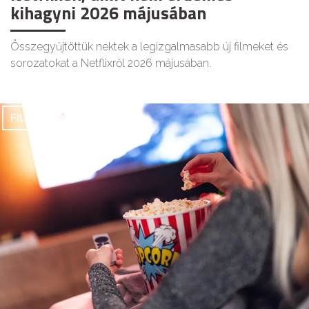
kihagyni 2026 májusában
Összegyűjtöttük nektek a legizgalmasabb új filmeket és
sorozatokat a Netflixről 2026 májusában.
FILMEK