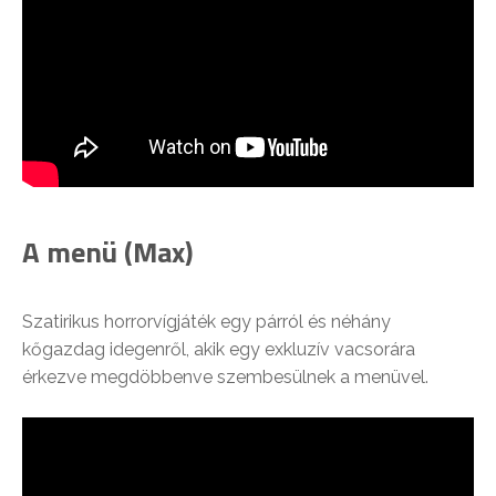
A menü (Max)
Szatirikus horrorvígjáték egy párról és néhány
kőgazdag idegenről, akik egy exkluzív vacsorára
érkezve megdöbbenve szembesülnek a menüvel.