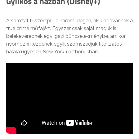
Gyilkos a házban (Disney+)
A sorozat főszereplője három idegen, akik odavannak a
true crime műfajért. Egyszer csak saját maguk is
belekeverednek egy igazi bűncselekménybe, amikor
nyomozni kezdenek egyik szomszédjuk titokzatos
halála ügyében New York-i otthonukban.