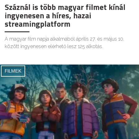
Száznál is több magyar filmet kínál
ingyenesen a híres, hazai
streamingplatform
A magyar film napja alkalmából április 27. és május 10.
között ingyenesen elérhető lesz 125 alkotás.
FILMEK