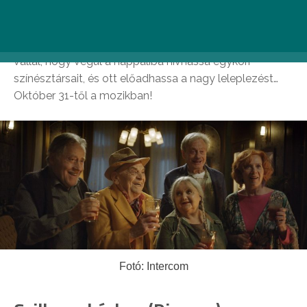
színészotthon lakói között… de a színészek profin
hazudnak, ezért a tettest csak egy igazi mesterdetektív
kaphatja el. Tolnai azonban bármilyen kockázatot
vállal, hogy végül a nappaliba hívhassa egykori
színésztársait, és ott előadhassa a nagy leleplezést…
Október 31-től a mozikban!
Fotó: Intercom