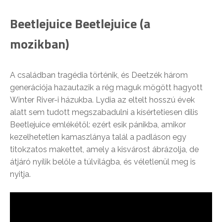
Beetlejuice Beetlejuice (a
mozikban)
A családban tragédia történik, és Deetzék három
generációja hazautazik a rég maguk mögött hagyott
Winter River-i házukba. Lydia az eltelt hosszú évek
alatt sem tudott megszabadulni a kísértetiesen dilis
Beetlejuice emlékétől: ezért esik pánikba, amikor
kezelhetetlen kamaszlánya talál a padláson egy
titokzatos makettet, amely a kisvárost ábrázolja, de
átjáró nyílik belőle a túlvilágba, és véletlenül meg is
nyitja.