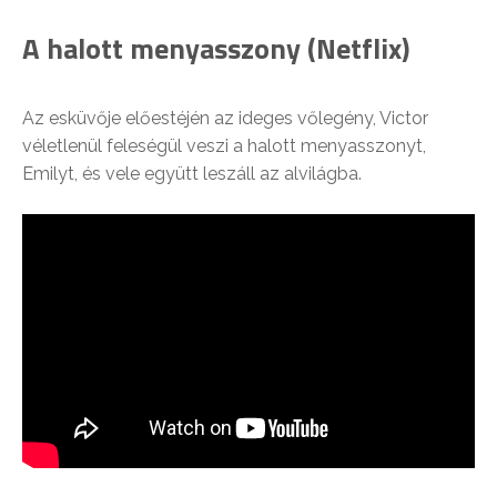
A halott menyasszony (Netflix)
Az esküvője előestéjén az ideges vőlegény, Victor
véletlenül feleségül veszi a halott menyasszonyt,
Emilyt, és vele együtt leszáll az alvilágba.