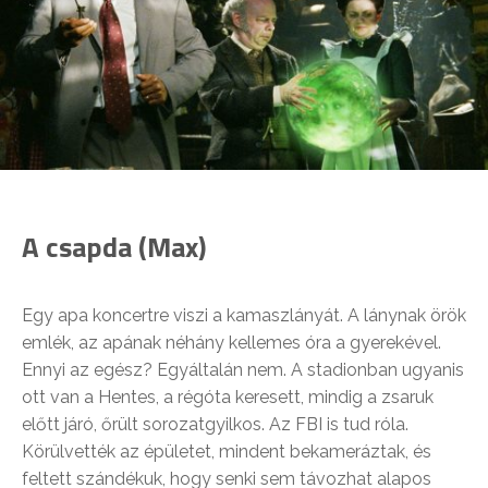
A csapda (Max)
Egy apa koncertre viszi a kamaszlányát. A lánynak örök
emlék, az apának néhány kellemes óra a gyerekével.
Ennyi az egész? Egyáltalán nem. A stadionban ugyanis
ott van a Hentes, a régóta keresett, mindig a zsaruk
előtt járó, őrült sorozatgyilkos. Az FBI is tud róla.
Körülvették az épületet, mindent bekameráztak, és
feltett szándékuk, hogy senki sem távozhat alapos