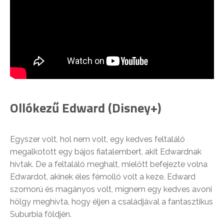
Ollókezű Edward (Disney+)
Egyszer volt, hol nem volt, egy kedves feltaláló
megalkotott egy bájos fiatalembert, akit Edwardnak
hívtak. De a feltaláló meghalt, mielőtt befejezte volna
Edwardot, akinek éles fémolló volt a keze. Edward
szomorú és magányos volt, mígnem egy kedves avoni
hölgy meghívta, hogy éljen a családjával a fantasztikus
Suburbia földjén.