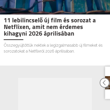
11 lebilincselő új film és sorozat a
Netflixen, amit nem érdemes
kihagyni 2026 áprilisában
Összegyűjtöttük nektek a legizgalmasabb új filmeket és
sorozatokat a Netflixről 2026 áprilisában.