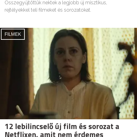
Összegyűjtöttük nektek a legjobb új misztikus,
rejtélyekkel teli filmeket és sorozatokat.
FILMEK
12 lebilincselő új film és sorozat a
Netflixen, amit nem érdemes