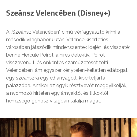
Szeánsz Velencében (Disney+)
A „Szeánsz Velencében” című vérfagyasztó krimi a
második világháború utáni Velence kísérteties
városában játszódik mindenszentek idején, és visszatér
benne Hercule Poirot, a híres detektív. Poirot
visszavonult, és önkéntes száműzetését tölti
Velencében, ám egyszer kénytelen-kelletlen ellátogat
egy szeánszra egy elhanyagolt, kísértetjárta
palazzóba. Amikor az egyik résztvevőt meggyilkolják,
a nyomozó hirtelen egy árnyaktól és titkoktól
hemzsegő gonosz világban találja magát.