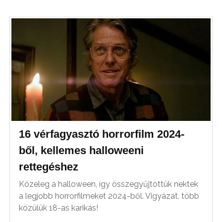
16 vérfagyasztó horrorfilm 2024-
ből, kellemes halloweeni
rettegéshez
Közeleg a halloween, így összegyűjtöttük nektek
a legjobb horrorfilmeket 2024-ből. Vigyázat, több
közülük 18-as karikás!