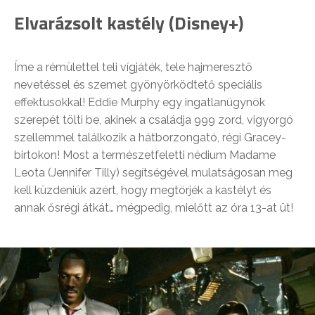
Elvarázsolt kastély (Disney+)
Íme a rémülettel teli vígjáték, tele hajmeresztő
nevetéssel és szemet gyönyörködtető speciális
effektusokkal! Eddie Murphy egy ingatlanügynök
szerepét tölti be, akinek a családja 999 zord, vigyorgó
szellemmel találkozik a hátborzongató, régi Gracey-
birtokon! Most a természetfeletti nédium Madame
Leota (Jennifer Tilly) segítségével mulatságosan meg
kell küzdeniük azért, hogy megtörjék a kastélyt és
annak ősrégi átkát… mégpedig, mielőtt az óra 13-at üt!