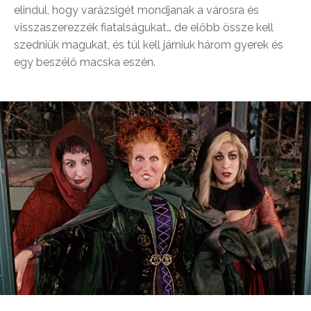
elindul, hogy varázsigét mondjanak a városra és
visszaszerezzék fiatalságukat… de előbb össze kell
szedniük magukat, és túl kell járniuk három gyerek és
egy beszélő macska eszén.