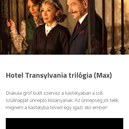
Hotel Transylvania trilógia (Max)
Drakula gróf bulit szervez a kastélyában a 118.
szülinapját ünneplő kislányának. Az ünnepség jól telik,
mígnem a kastélyba téved egy igazi, élő ember!