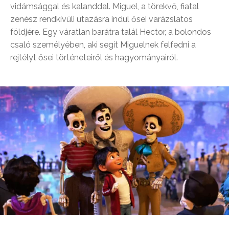
vidámsággal és kalanddal. Miguel, a törekvő, fiatal
zenész rendkívüli utazásra indul ősei varázslatos
földjére. Egy váratlan barátra talál Hector, a bolondos
csaló személyében, aki segít Miguelnek felfedni a
rejtélyt ősei történeteiről és hagyományairól.