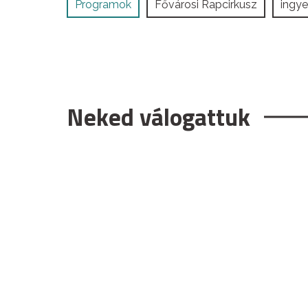
Programok
Fővárosi Rapcirkusz
ingy
Neked válogattuk