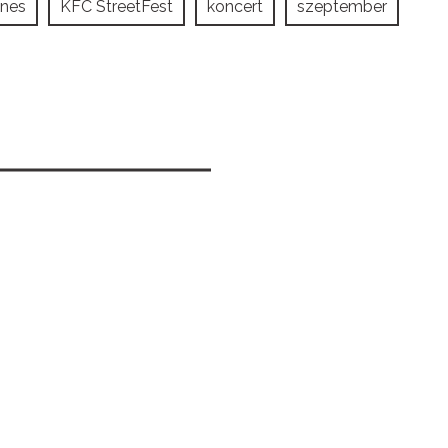
enes
KFC StreetFest
koncert
szeptember