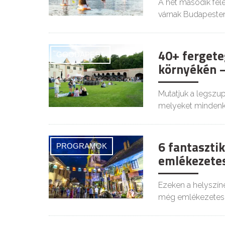
A hét második felé
várnak Budapesten
40+ fergete
GOODAPEST
környékén –
Mutatjuk a legszu
melyeket mindenki
6 fantasztik
PROGRAMOK
emlékezetes
Ezeken a helyszíne
még emlékezetes