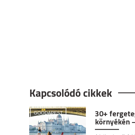
Kapcsolódó cikkek
30+ fergete
GOODAPEST
környékén –