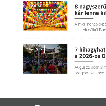
8 nagyszerű
GOODAPEST
kár lenne k
A nyári hónapokba
tárlatok nélkül Bu
7 kihagyhat
KIKAPCS
a 2026-os Ö
Augusztusban ismé
programokat nem 