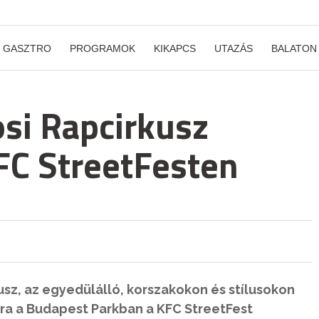
GASZTRO
PROGRAMOK
KIKAPCS
UTAZÁS
BALATON
si Rapcirkusz
KFC StreetFesten
usz, az egyedülálló, korszakokon és stílusokon
ra a Budapest Parkban a KFC StreetFest