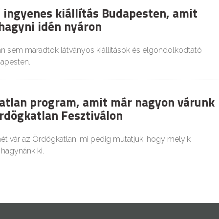
 ingyenes kiállítás Budapesten, amit
ihagyni idén nyáron
n sem maradtok látványos kiállítások és elgondolkodtató
dapesten.
atlan program, amit már nagyon várunk
rdögkatlan Fesztiválon
t vár az Ördögkatlan, mi pedig mutatjuk, hogy melyik
hagynánk ki.