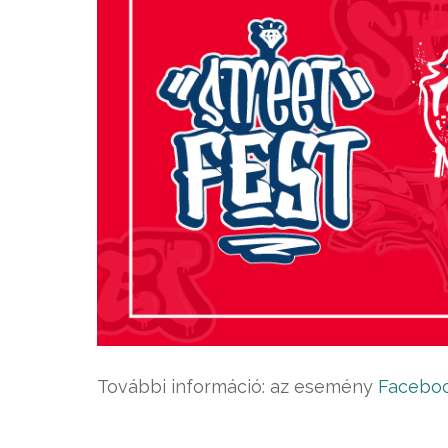
További információ: az esemény
Faceboo