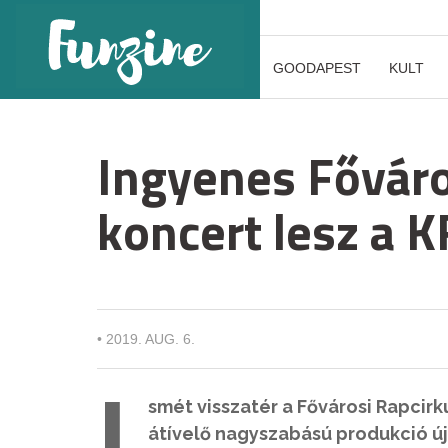
GOODAPEST
KULT
Ingyenes Főváro
koncert lesz a 
•
2019. AUG. 6.
I
smét visszatér a Fővárosi Rapcirk
átívelő nagyszabású produkció új