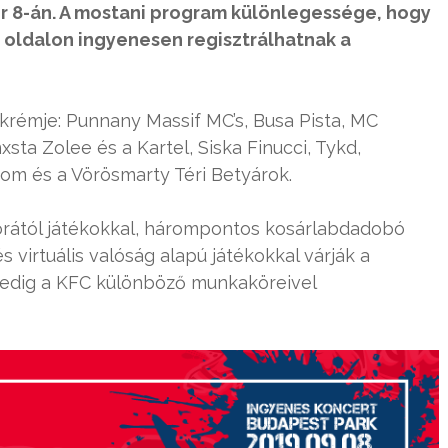
 8-án. A mostani program különlegessége, hogy
 oldalon ingyenesen regisztrálhatnak a
 krémje: Punnany Massif MC’s, Busa Pista, MC
xsta Zolee és a Kartel, Siska Finucci, Tykd,
enom és a Vörösmarty Téri Betyárok.
rától játékokkal, hárompontos kosárlabdadobó
virtuális valóság alapú játékokkal várják a
 pedig a KFC különböző munkaköreivel