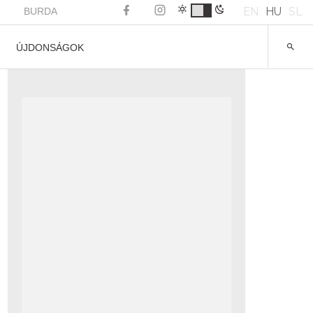
EN
HU
SL
BURDA
ÚJDONSÁGOK