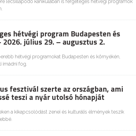
re lecsillapodó kánikulában is fergeteges hétvégi programok
.
ges hétvégi program Budapesten és
 2026. július 29. – augusztus 2.
perebb hétvégi programokat Budapesten és környékén,
 imádni fog.
us fesztivál szerte az országban, ami
sé teszi a nyár utolsó hónapját
ken a kikapcsolódást zenei és kulturális élmények teszik
ebbé.