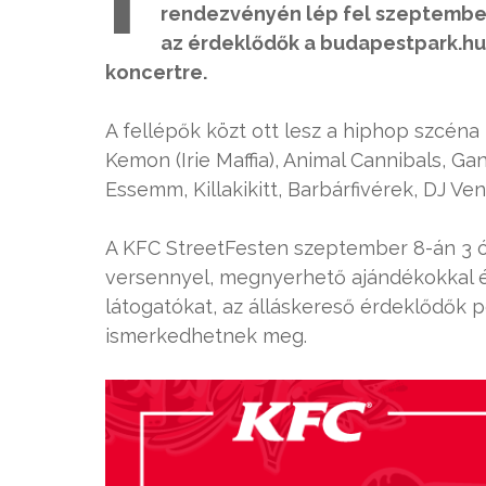
rendezvényén lép fel szeptember
az érdeklődők a budapestpark.hu
koncertre.
A fellépők közt ott lesz a hiphop szcéna
Kemon (Irie Maffia), Animal Cannibals, Gan
Essemm, Killakikitt, Barbárfivérek, DJ V
A KFC StreetFesten szeptember 8-án 3 ó
versennyel, megnyerhető ajándékokkal és 
látogatókat, az álláskereső érdeklődők
ismerkedhetnek meg.