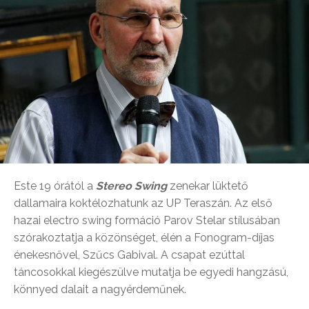
Este 19 órától a
Stereo Swing
zenekar lüktető
dallamaira koktélozhatunk az UP Teraszán. Az első
hazai electro swing formáció Parov Stelar stílusában
szórakoztatja a közönséget, élén a Fonogram-díjas
énekesnővel, Szűcs Gabival. A csapat ezúttal
táncosokkal kiegészülve mutatja be egyedi hangzású,
könnyed dalait a nagyérdeműnek.