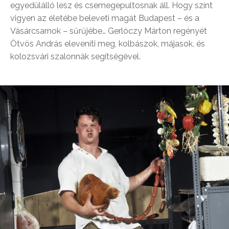
egyedülálló lesz és csemegepultosnak áll. Hogy színt
vigyen az életébe beleveti magát Budapest – és a
Vásárcsarnok – sűrűjébe… Gerlóczy Márton regényét
Ötvös András eleveníti meg, kolbászok, májasok, és
kolozsvári szalonnák segítségével.