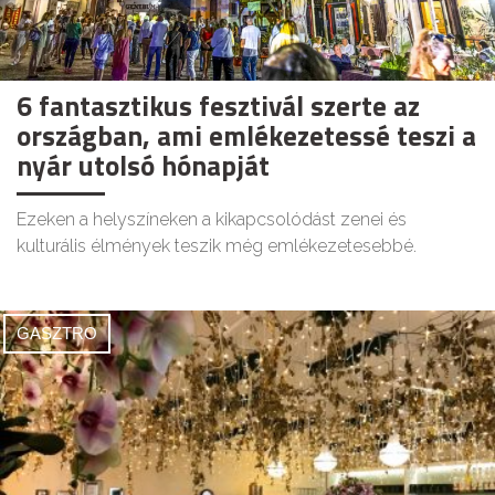
6 fantasztikus fesztivál szerte az
országban, ami emlékezetessé teszi a
nyár utolsó hónapját
Ezeken a helyszíneken a kikapcsolódást zenei és
kulturális élmények teszik még emlékezetesebbé.
GASZTRO