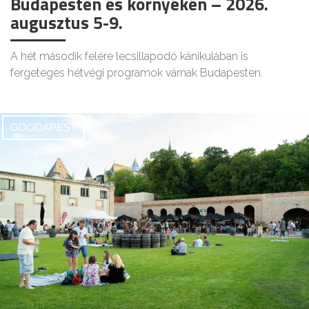
Budapesten és környékén – 2026.
augusztus 5-9.
A hét második felére lecsillapodó kánikulában is
fergeteges hétvégi programok várnak Budapesten.
GOODAPEST