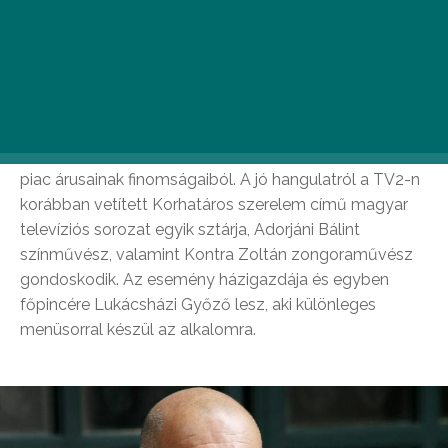
egészen különlegeset tartogat az érdeklődők számára,
hiszen az UP ezúttal a gasztronómiát a kultúrával és a
szórakozással ötvözi.
Szombat délelőtt 11 órától Krúdy Gyula jó étvágyát és
emlékét idézi fel az
Irodalmi villásreggeli
,
ahol
zongorajáték és versek mellett falatozhatunk az újpesti
piac árusainak finomságaiból. A jó hangulatról a TV2-n
korábban vetített Korhatáros szerelem című magyar
televíziós sorozat egyik sztárja, Adorjáni Bálint
színművész, valamint Kontra Zoltán zongoraművész
gondoskodik. Az esemény házigazdája és egyben
főpincére Lukácsházi Győző lesz, aki különleges
menüsorral készül az alkalomra.