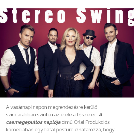
A vasárnapi napon megrendezésre kerülő
színdarabban szintén az ételé a főszerep.
A
csemegepultos naplója
című Orlai Produkciós
komédiában egy fiatal pesti író elhatározza, hogy