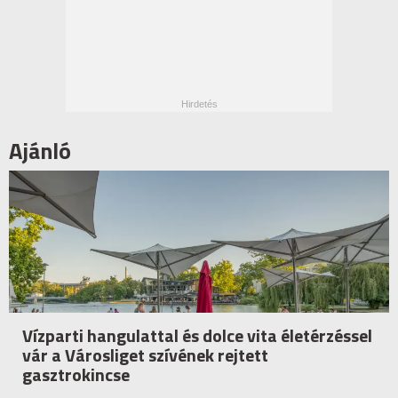
Ajánló
Vízparti hangulattal és dolce vita életérzéssel
vár a Városliget szívének rejtett
gasztrokincse