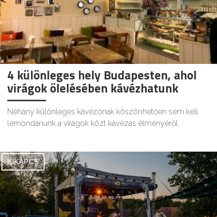
4 különleges hely Budapesten, ahol
virágok ölelésében kávézhatunk
Néhány különleges kávézónak köszönhetően sem kell
lemondanunk a virágok közt kávézás élményéről.
KIKAPCS