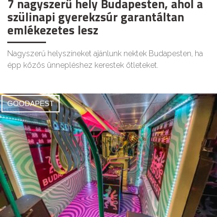
7 nagyszerű hely Budapesten, ahol a
szülinapi gyerekzsúr garantáltan
emlékezetes lesz
Nagyszerű helyszíneket ajánlunk nektek Budapesten, ha
épp közös ünnepléshez kerestek ötleteket.
GOODAPEST