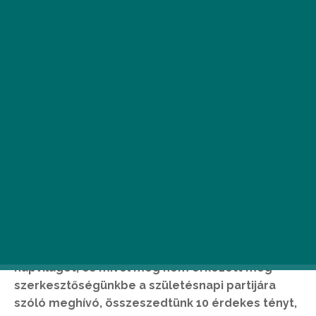
A
z olasz származású rendezőlegenda
legújabb filmje
hamarosan debütál a
mozikban, most mégsem ennek
apropóján került fel a radarunkra. 56
évvel ezelőtt, 1963. március 27-én látta meg a
napvilágot, és mivel még nem érkezett meg
szerkesztőségünkbe a születésnapi partijára
szóló meghívó, összeszedtünk 10 érdekes tényt,