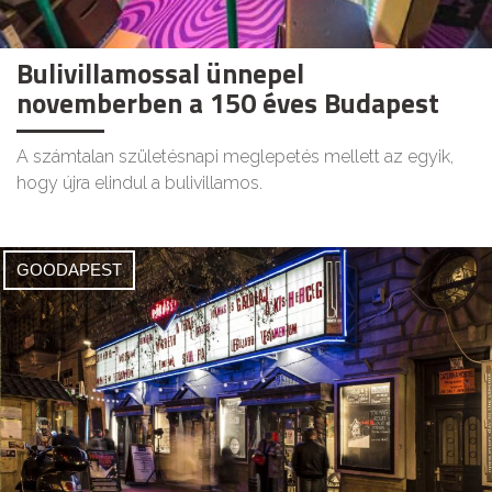
Bulivillamossal ünnepel
novemberben a 150 éves Budapest
A számtalan születésnapi meglepetés mellett az egyik,
hogy újra elindul a bulivillamos.
GOODAPEST