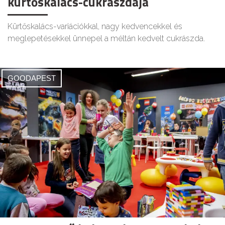
kürtőskalács-cukrászdája
Kürtőskalács-variációkkal, nagy kedvencekkel és
meglepetésekkel ünnepel a méltán kedvelt cukrászda.
GOODAPEST