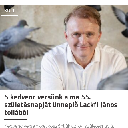
KULT
5 kedvenc versünk a ma 55.
születésnapját ünneplő Lackfi János
tollából
Kedvenc verseinkkel köszöntjük az 55. születésnapját