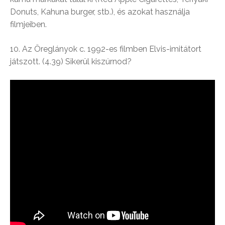
Donuts, Kahuna burger, stb.), és azokat használja
filmjeiben.
10. Az Öreglányok c. 1992-es filmben Elvis-imitátort
játszott. (4.39) Sikerül kiszúrnod?