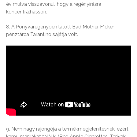
év múlva visszavonul, hogy a regényírásra
koncentrálhasson.
8. A Ponyvaregényben látott Bad Mother F*cker
pénztárca Tarantino sajátja volt.
9. Nem nagy rajongója a termékmegjelenítésnek, ezért
kamu márkákat talál ki (Red Apple Cigarettes, Teriyaki