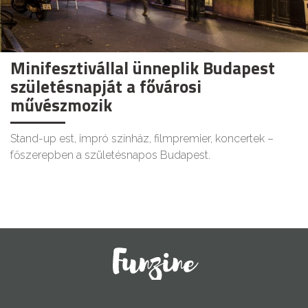
Minifesztivállal ünneplik Budapest
születésnapját a fővárosi
művészmozik
Stand-up est, impró színház, filmpremier, koncertek –
főszerepben a születésnapos Budapest.