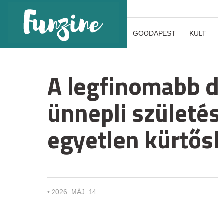
GOODAPEST
KULT
A legfinomabb d
ünnepli születé
egyetlen kürtős
•
2026. MÁJ. 14.