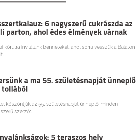
sszertkalauz: 6 nagyszerű cukrászda az
éli parton, ahol édes élmények várnak
 körútra invitálunk benneteket, ahol sorra vesszük a Balaton
t.
ersünk a ma 55. születésnapját ünneplő
 tollából
el köszöntjük az 55. születésnapját ünneplő, minden
szerű szerzőt.
nyalánkságok: 5 teraszos hely