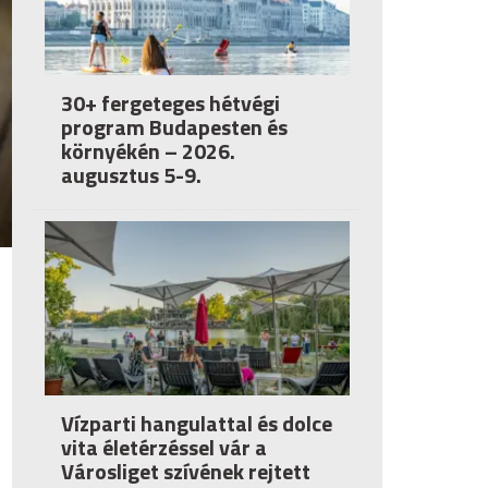
30+ fergeteges hétvégi
program Budapesten és
környékén – 2026.
augusztus 5-9.
Vízparti hangulattal és dolce
vita életérzéssel vár a
Városliget szívének rejtett