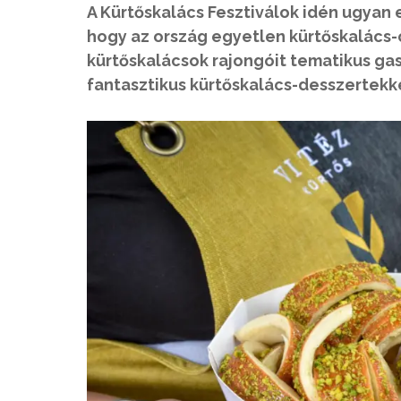
A Kürtőskalács Fesztiválok idén ugyan 
hogy az ország egyetlen kürtőskalács
kürtőskalácsok rajongóit tematikus g
fantasztikus kürtőskalács-desszertekke