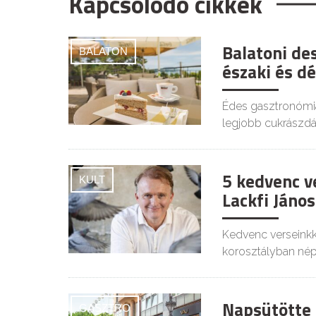
Kapcsolódó cikkek
Balatoni de
BALATON
északi és d
Édes gasztronómiai
legjobb cukrászdái
5 kedvenc v
KULT
Lackfi János
Kedvenc verseinkk
korosztályban nép
Napsütötte 
GASZTRO