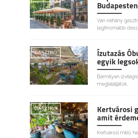
Budapesten,
Van néhány gasztro
legfinomabb dessz
Ízutazás Ób
GASZTRO
egyik legso
Bármilyen ízvilágra
megtaláljátok.
Kertvárosi 
GASZTRO
amit érdeme
Kertvárosi miliő, 