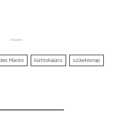
des Mackó
kürtőskalács
születésnap