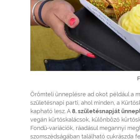
F
Örömteli ünneplésre ad okot például a 
születésnapi parti, ahol minden, a Kürt
kapható lesz. A
8. születésnapját ünne
vegán kürtőskalácsok, különböző kürtősk
Fondü-variációk, ráadásul megannyi megle
szomszédságában található cukrászda fe