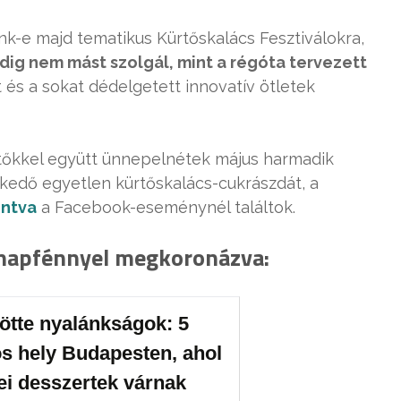
nk-e majd tematikus Kürtőskalács Fesztiválokra,
dig nem mást szolgál, mint a régóta tervezett
t és a sokat dédelgetett innovatív ötletek
ítőkkel együtt ünnepelnétek május harmadik
lkedő egyetlen kürtőskalács-cukrászdát, a
intva
a Facebook-eseménynél találtok.
 napfénnyel megkoronázva:
ötte nyalánkságok: 5
os hely Budapesten, ahol
i desszertek várnak