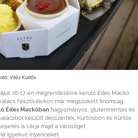
otó: Vitéz Kürtős
május 16-17-én megrendezésre kerülő Édes Mackó
őskalács Fesztiválokon már megszokott finomság
plő Édes Mackóban
hagyományos, gluténmentes és
alácsból készült desszertek, Kürtősbon és Kürtős
petés is várja majd a Városliget
lé igyekvő ínyenceket.