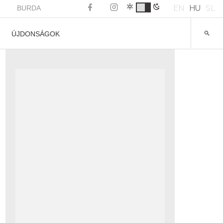
EN
HU
SL
BURDA
ÚJDONSÁGOK