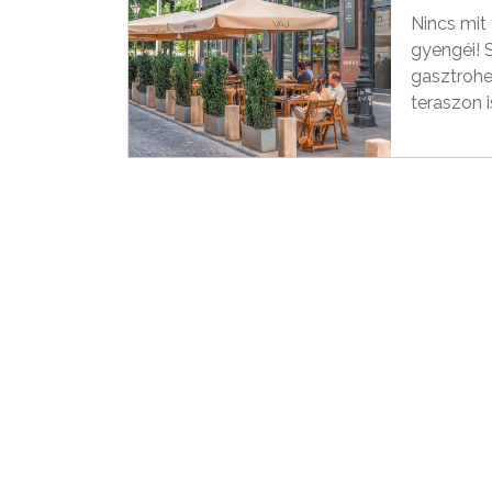
Nincs mit
gyengéi! 
gasztrohe
teraszon i