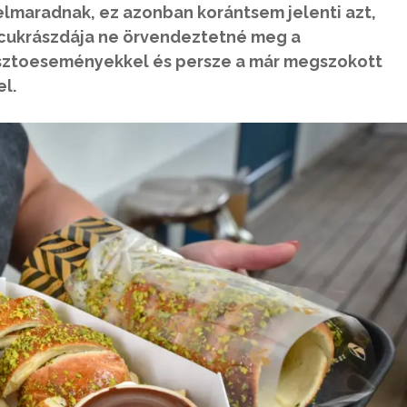
elmaradnak, ez azonban korántsem jelenti azt,
-cukrászdája ne örvendeztetné meg a
asztoeseményekkel és persze a már megszokott
l.