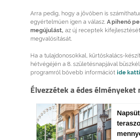
Arra pedig, hogy a jövőben is számíthatu
egyértelműen igen a válasz.
A pihenő pe
megújulást,
az új receptek kifejlesztésé
megvalósítását.
Ha a tulajdonosokkal, kürtőskalács-kész
hétvégéjén a 8. születésnapjával büszké
programról bővebb információt
ide katt
Élvezzétek a édes élményeket
Napsüt
terasz
mennye