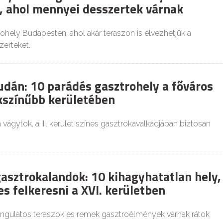
 ahol mennyei desszertek várnak
hely Budapesten, ahol akár teraszon is élvezhetjük a
erteket.
udán: 10 parádés gasztrohely a főváros
kszínűbb kerületében
 vágytok, a III. kerület színes gasztrokavalkádjában biztosan
gasztrokalandok: 10 kihagyhatatlan hely,
s felkeresni a XVI. kerületben
hangulatos teraszok és remek gasztroélmények várnak rátok