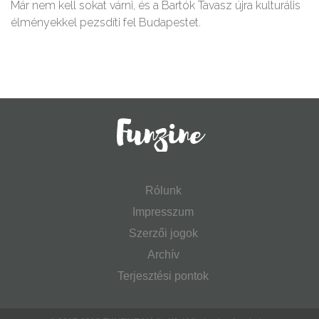
Már nem kell sokat várni, és a Bartók Tavasz újra kulturális
élményekkel pezsdíti fel Budapestet.
Rólunk
Impresszum
Szerzői jogok
Archív
Terjesztési pontok