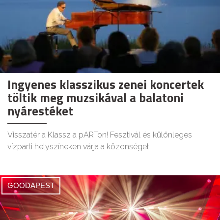
Ingyenes klasszikus zenei koncertek
töltik meg muzsikával a balatoni
nyárestéket
Visszatér a Klassz a pARTon! Fesztivál és különleges
vízparti helyszíneken várja a közönséget.
GOODAPEST