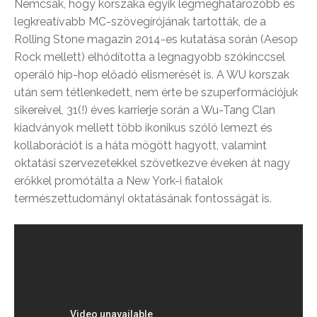
Nemcsak, hogy korszaka egyik legmeghatározóbb és
legkreatívabb MC-szövegírójának tartották, de a
Rolling Stone magazin 2014-es kutatása során (Aesop
Rock mellett) elhódította a legnagyobb szókinccsel
operáló hip-hop előadó elismerését is. A WU korszak
után sem tétlenkedett, nem érte be szuperformációjuk
sikereivel, 31(!) éves karrierje során a Wu-Tang Clan
kiadványok mellett több ikonikus szóló lemezt és
kollaborációt is a háta mögött hagyott, valamint
oktatási szervezetekkel szövetkezve éveken át nagy
erőkkel promótálta a New York-i fiatalok
természettudományi oktatásának fontosságát is.