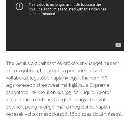
The Genius aktualitását és örökérvényűségét mi sem
jellemzi jobban, hogy éppen pont idén ősszel
kollaborált legutóbb napjaink egyik (ha nem “A”)
legsikeresebb streetwear márkájával, a Supreme
csapatával, akikkel ikonikus ’95-ös “Liquid Sword”
szólóalbuma előtt tisztelegtek, az így elkészült
pólókért pedig rajongói már a megjelenés napján
képesek voltak másodkézből több száz dollárt fizetni…