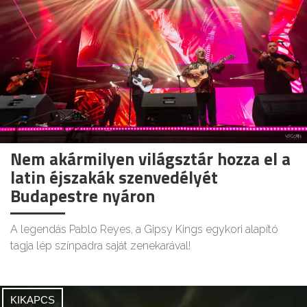
Nem akármilyen világsztár hozza el a
latin éjszakák szenvedélyét
Budapestre nyáron
A legendás Pablo Reyes, a Gipsy Kings egykori alapító
tagja lép színpadra saját zenekarával!
KIKAPCS