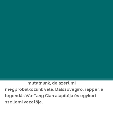
G
ary Grice, azaz ismertebb nevén GZA
vagy The Genius. Az igazi régi iskolás
hip-hop rajongóknak szinte be se kell
mutatnunk, de azért mi
megpróbálkozunk vele. Dalszövegíró, rapper, a
legendás Wu-Tang Clan alapítója és egykori
szellemi vezetője.