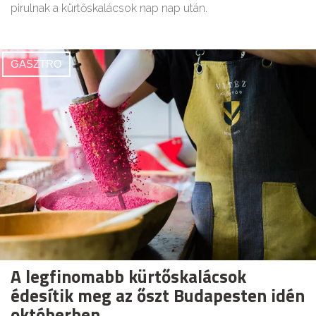
pirulnak a kürtőskalácsok nap nap után.
GASZTRO
A legfinomabb kürtőskalácsok
édesítik meg az őszt Budapesten idén
októberben