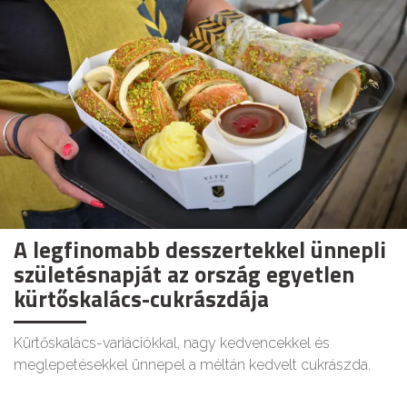
A legfinomabb desszertekkel ünnepli
születésnapját az ország egyetlen
kürtőskalács-cukrászdája
Kürtőskalács-variációkkal, nagy kedvencekkel és
meglepetésekkel ünnepel a méltán kedvelt cukrászda.