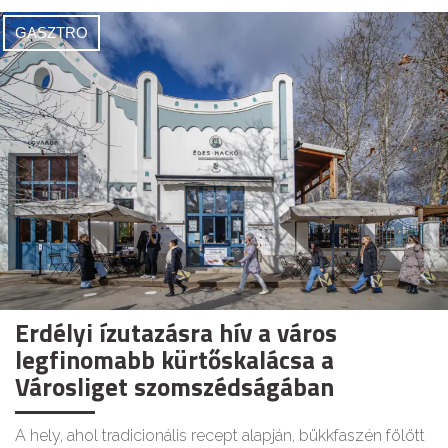
GASZTRO
Erdélyi ízutazásra hív a város
legfinomabb kürtőskalácsa a
Városliget szomszédságában
A hely, ahol tradicionális recept alapján, bükkfaszén fölött