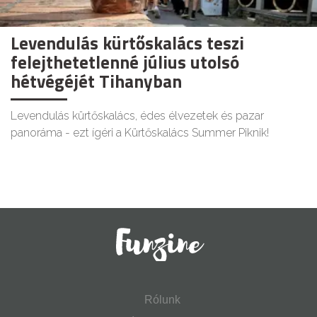
Levendulás kürtőskalács teszi
felejthetetlenné július utolsó
hétvégéjét Tihanyban
Levendulás kürtőskalács, édes élvezetek és pazar
panoráma - ezt ígéri a Kürtőskalács Summer Piknik!
Rólunk