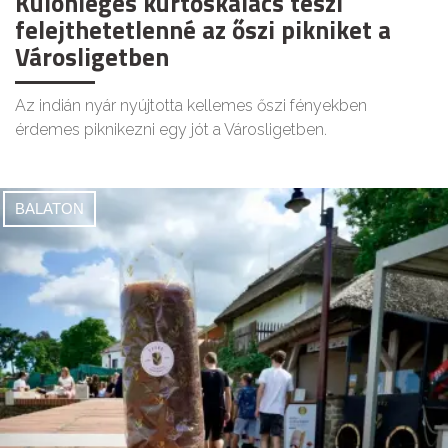
Különleges kürtőskalács teszi
felejthetetlenné az őszi pikniket a
Városligetben
Az indián nyár nyújtotta kellemes őszi fényekben
érdemes piknikezni egy jót a Városligetben.
BALATON