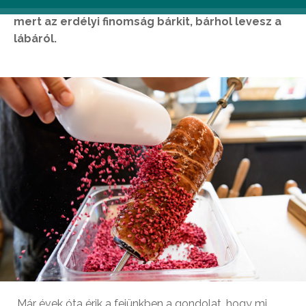
csupán egyszer egy nagyot kürtőskalácsozni,
mert az erdélyi finomság bárkit, bárhol levesz a
lábáról.
„Már évek óta érik a fejünkben a gondolat, hogy mi