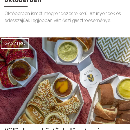
Októberben ismét megrendezésre kerül az ínyencek és
édesszájúak legjobban várt őszi gasztroeseménye.
GASZTRO