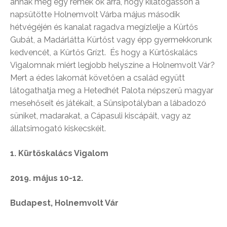
annak még egy remek ok arra, hogy kilátogasson a
napsütötte Holnemvolt Várba május második
hétvégéjén és kanalat ragadva megízlelje a Kürtős
Gubát, a Madárlátta Kürtőst vagy épp gyermekkorunk
kedvencét, a Kürtős Grízt. És hogy a Kürtőskalács
Vigalomnak miért legjobb helyszíne a Holnemvolt Vár?
Mert a édes lakomát követően a család együtt
látogathatja meg a Hetedhét Palota népszerű magyar
mesehőseit és játékait, a Sünsipotályban a lábadozó
süniket, madarakat, a Cápasuli kiscápáit, vagy az
állatsimogató kiskecskéit.
1. Kürtőskalács Vigalom
2019. május 10-12.
Budapest, Holnemvolt Vár