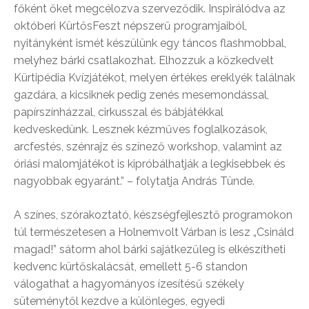
főként őket megcélozva szerveződik. Inspirálódva az
októberi KürtősFeszt népszerű programjaiból,
nyitányként ismét készülünk egy táncos flashmobbal,
melyhez bárki csatlakozhat. Elhozzuk a közkedvelt
Kürtipédia Kvízjátékot, melyen értékes ereklyék találnak
gazdára, a kicsiknek pedig zenés mesemondással,
papírszínházzal, cirkusszal és bábjátékkal
kedveskedünk. Lesznek kézműves foglalkozások,
arcfestés, szénrajz és színező workshop, valamint az
óriási malomjátékot is kipróbálhatják a legkisebbek és
nagyobbak egyaránt.” – folytatja András Tünde.
A színes, szórakoztató, készségfejlesztő programokon
túl természetesen a Holnemvolt Várban is lesz „Csináld
magad!” sátorm ahol bárki sajátkezűleg is elkészítheti
kedvenc kürtőskalácsát, emellett 5-6 standon
válogathat a hagyományos ízesítésű székely
süteménytől kezdve a különleges, egyedi