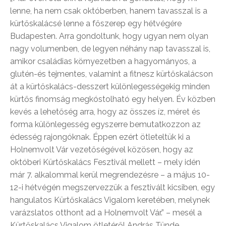
lenne, ha nem csak októberben, hanem tavasszal is a
kürtőskalácsé lenne a főszerep egy hétvégére
Budapesten. Arra gondoltunk, hogy ugyan nem olyan
nagy volumenben, de legyen néhány nap tavasszal is,
amikor családias környezetben a hagyományos, a
glutén-és tejmentes, valamint a fitnesz kürtőskalácson
át a kürtőskalács-desszert különlegességekig minden
kürtős finomság megkóstolható egy helyen. Év közben
kevés a lehetőség arra, hogy az összes íz, méret és
forma különlegesség egyszerre bemutatkozzon az
édesség rajongóknak. Éppen ezért ötleteltük ki a
Holnemvolt Vár vezetőségével közösen, hogy az
októberi Kürtőskalács Fesztivál mellett – mely idén
már 7. alkalommal kerül megrendezésre – a május 10-
12-i hétvégén megszervezzük a fesztivált kicsiben, egy
hangulatos Kürtőskalács Vigalom keretében, melynek
varázslatos otthont ad a Holnemvolt Vár.” – mesél a
Kürtőskalács Vigalom ötletéről András Tünde