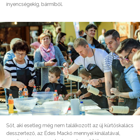
ínyencségekig, bármiből.
Sőt, aki esetleg még nem találkozott az új kürtőskalács
desszertező, az Édes Mackó mennyei kínálatával,