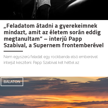
„Feladatom átadni a gyerekeimnek
mindazt, amit az életem során eddig
megtanultam” – interjú Papp
Szabival, a Supernem frontemberével
Nem egyszerű feladat egy rockbanda első emberével
interjút készíteni. Papp Szabival két héttel az
BALATON