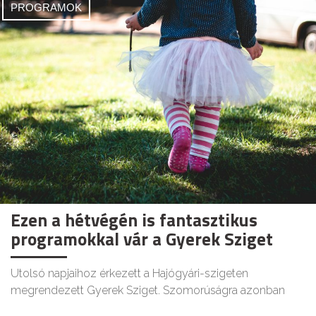
PROGRAMOK
Ezen a hétvégén is fantasztikus
programokkal vár a Gyerek Sziget
Utolsó napjaihoz érkezett a Hajógyári-szigeten
megrendezett Gyerek Sziget. Szomorúságra azonban