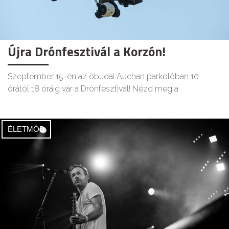
Újra Drónfesztivál a Korzón!
Szeptember 15-én az óbudai Auchan parkolóban 10
órától 18 óráig vár a Drónfesztivál! Nézd meg a
ÉLETMÓD