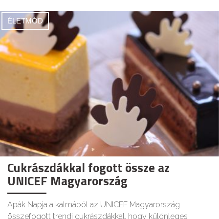
ÉLETMÓD
Cukrászdákkal fogott össze az
UNICEF Magyarország
Apák Napja alkalmából az UNICEF Magyarország
összefogott trendi cukrászdákkal, hogy különleges