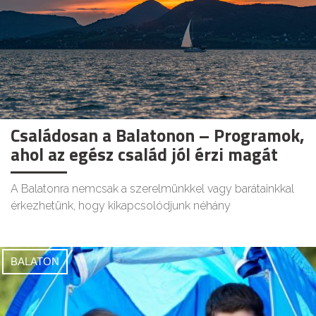
Családosan a Balatonon – Programok,
ahol az egész család jól érzi magát
A Balatonra nemcsak a szerelmünkkel vagy barátainkkal
érkezhetünk, hogy kikapcsolódjunk néhány
BALATON