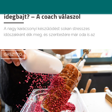
Hogyan kerüld el a karácsonyi
idegbajt? – A coach válaszol
A nagy karácsonyi készülődést sokan stresszes
időszakként élik meg, és szentestére már oda is az
GASZTRO