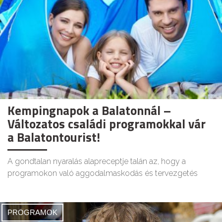
Kempingnapok a Balatonnál –
Változatos családi programokkal vár
a Balatontourist!
A gondtalan nyaralás alapreceptje talán az, hogy a
programokon való aggodalmaskodás és tervezgetés
PROGRAMOK