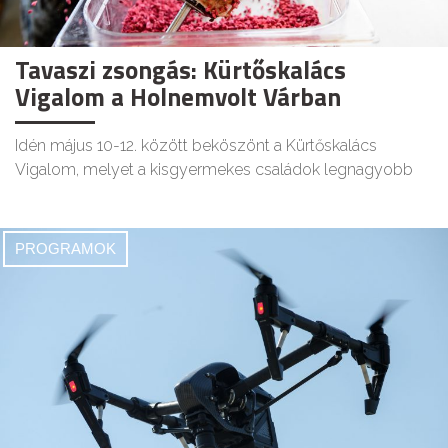
Tavaszi zsongás: Kürtőskalács
Vigalom a Holnemvolt Várban
Idén május 10-12. között beköszönt a Kürtőskalács
Vigalom, melyet a kisgyermekes családok legnagyobb
PROGRAMOK