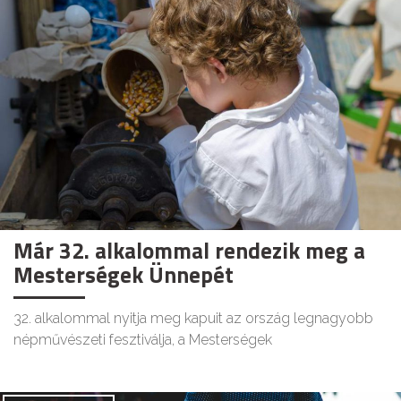
Már 32. alkalommal rendezik meg a
Mesterségek Ünnepét
32. alkalommal nyitja meg kapuit az ország legnagyobb
népművészeti fesztiválja, a Mesterségek