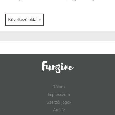
Következő oldal »
Rólunk
Impresszum
Szerzői jogok
Archív