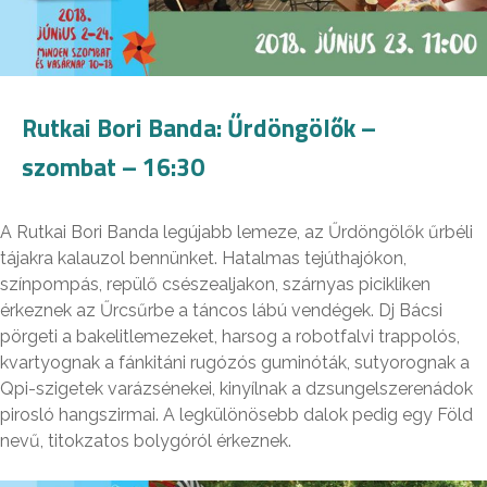
Rutkai Bori Banda: Űrdöngölők –
szombat – 16:30
A Rutkai Bori Banda legújabb lemeze, az Űrdöngölők űrbéli
tájakra kalauzol bennünket. Hatalmas tejúthajókon,
színpompás, repülő csészealjakon, szárnyas picikliken
érkeznek az Űrcsűrbe a táncos lábú vendégek. Dj Bácsi
pörgeti a bakelitlemezeket, harsog a robotfalvi trappolós,
kvartyognak a fánkitáni rugózós guminóták, sutyorognak a
Qpi-szigetek varázsénekei, kinyílnak a dzsungelszerenádok
pirosló hangszirmai. A legkülönösebb dalok pedig egy Föld
nevű, titokzatos bolygóról érkeznek.