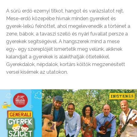
A sűrű erdő ezernyi titkot, hangot és varázslatot rejt.
Mese-erdő közepébe hívnak minden gyereket és
gyerek-lelkű felnőttet, ahol megelevenedik a történet a
zene, bábok, a tavaszi szellő és nyári fuvallat persze a
gyerekek segítségével. A hangszerek mind a mese
egy- egy szereplőjét ismertetik meg velünk, akiknek
kalandjait a gyerekek is alakíthatják ötleteikkel.
Gyerekdalok, népdalok, kortárs költők megzenésített
versei kísérnek az utatokon.