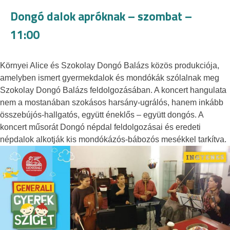
Dongó dalok apróknak – szombat –
11:00
Környei Alice és Szokolay Dongó Balázs közös produkciója,
amelyben ismert gyermekdalok és mondókák szólalnak meg
Szokolay Dongó Balázs feldolgozásában. A koncert hangulata
nem a mostanában szokásos harsány-ugrálós, hanem inkább
összebújós-hallgatós, együtt éneklős – együtt dongós. A
koncert műsorát Dongó népdal feldolgozásai és eredeti
népdalok alkotják kis mondókázós-bábozós mesékkel tarkítva.