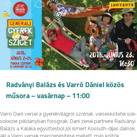
Radványi Balázs és Varró Dániel közös
műsora – vasárnap – 11:00
Varró Dani versei a gyerekvilágról szólnak, verseskötetei sok-
sokezer példányban forognak. Dani zenei partnere Radványi
Balázs a Kaláka együttesből jól ismert Kossuth-díjas dalnok,
aki a Varró versek megzenésítése mellett, más költők