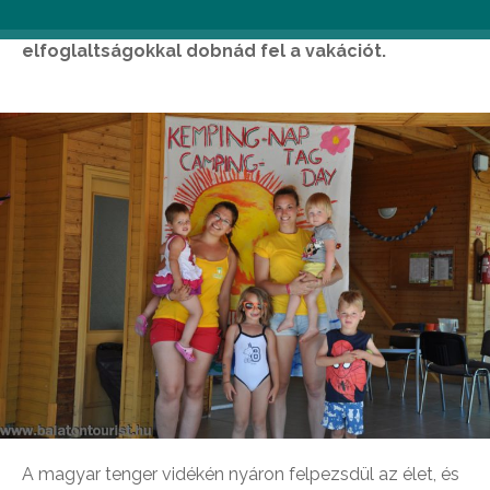
is, ha előzetesen nem gondoltad át, milyen
elfoglaltságokkal dobnád fel a vakációt.
A magyar tenger vidékén nyáron felpezsdül az élet, és