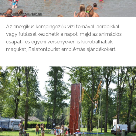
Az energikus kempingezők vízi tornával, aerobikkal
vagy futással kezdhetik a napot, majd az animációs
csapat- és egyéni versenyeken is kipróbálhatják
magukat, Balatontourist emblémás ajándékokért.