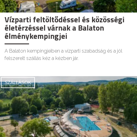
Vízparti feltöltődéssel és közösségi
életérzéssel várnak a Balaton
élménykempingjei
A Balaton kempingjeiben a vízparti szabadság és a jól
felszerelt szállás kéz a kézben jár.
SZÁLLÁSOK