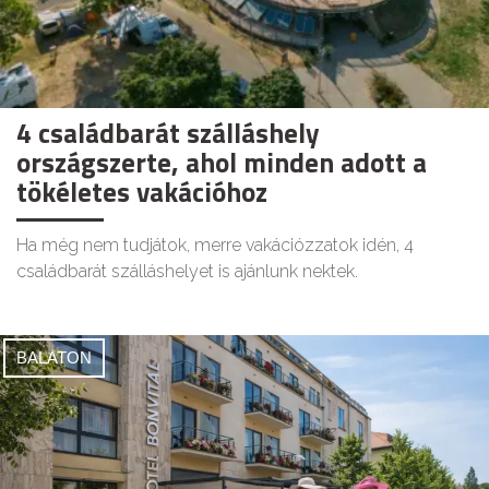
4 családbarát szálláshely
országszerte, ahol minden adott a
tökéletes vakációhoz
Ha még nem tudjátok, merre vakációzzatok idén, 4
családbarát szálláshelyet is ajánlunk nektek.
BALATON