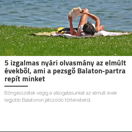
5 izgalmas nyári olvasmány az elmúlt
évekből, ami a pezsgő Balaton-partra
repít minket
Böngésszétek végig a válogatásunkat az elmúlt évek
legjobb Balatonon játszódó történeteiről.