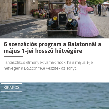
6 szenzációs program a Balatonnál a
május 1-jei hosszú hétvégére
Fantasztikus élmények várnak rátok, ha a május 1-jei
hétvégén a Balaton felé veszitek az irányt.
KIKAPCS