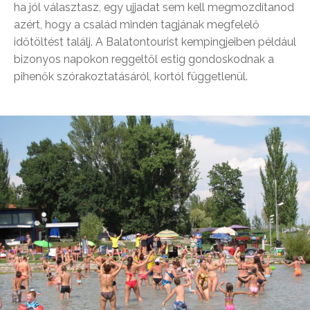
ha jól választasz, egy ujjadat sem kell megmozdítanod
azért, hogy a család minden tagjának megfelelő
időtöltést találj. A Balatontourist kempingjeiben például
bizonyos napokon reggeltől estig gondoskodnak a
pihenők szórakoztatásáról, kortól függetlenül.