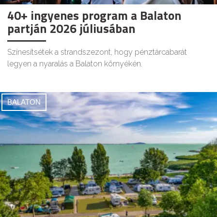
40+ ingyenes program a Balaton
partján 2026 júliusában
Színesítsétek a strandszezont, hogy pénztárcabarát
legyen a nyaralás a Balaton környékén.
BALATON