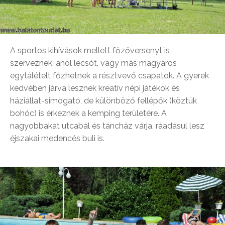
A sportos kihívások mellett főzőversenyt is
szerveznek, ahol lecsót, vagy más magyaros
egytálételt főzhetnek a résztvevő csapatok. A gyerek
kedvében járva lesznek kreatív népi játékok és
háziállat-simogató, de különböző fellépők (köztük
bohóc) is érkeznek a kemping területére. A
nagyobbakat utcabál és táncház várja, ráadásul lesz
éjszakai medencés buli is.