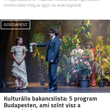
módon idézi meg az 1950-es évek légkörét.
GOODAPEST
Kulturális bakancslista: 5 program
Budapesten, ami színt visz a