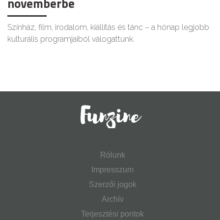
novemberbe
Színház, film, irodalom, kiállítás és tánc – a hónap legjobb
kulturális programjaiból válogattunk.
Rólunk
Impresszum
Szerzői jogok
Archív
Terjesztési pontok