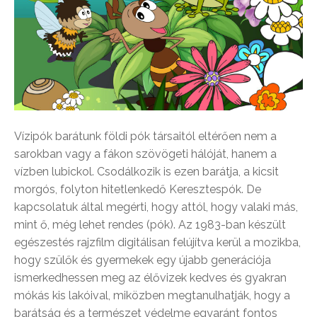
Vízipók barátunk földi pók társaitól eltérően nem a
sarokban vagy a fákon szövögeti hálóját, hanem a
vízben lubickol. Csodálkozik is ezen barátja, a kicsit
morgós, folyton hitetlenkedő Keresztespók. De
kapcsolatuk által megérti, hogy attól, hogy valaki más,
mint ő, még lehet rendes (pók). Az 1983-ban készült
egészestés rajzfilm digitálisan felújítva kerül a mozikba,
hogy szülők és gyermekek egy újabb generációja
ismerkedhessen meg az élővizek kedves és gyakran
mókás kis lakóival, miközben megtanulhatják, hogy a
barátság és a természet védelme egyaránt fontos