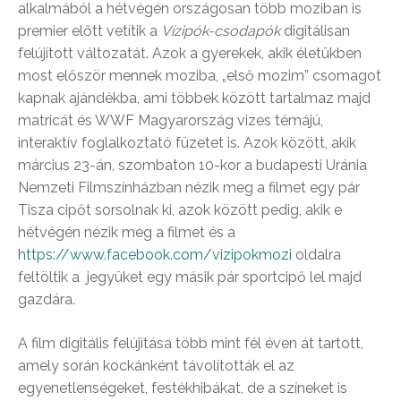
alkalmából a hétvégén országosan több moziban is
premier előtt vetítik a
Vízipók-csodapók
digitálisan
felújított változatát. Azok a gyerekek, akik életükben
most először mennek moziba, „első mozim” csomagot
kapnak ajándékba, ami többek között tartalmaz majd
matricát és WWF Magyarország vizes témájú,
interaktív foglalkoztató füzetet is. Azok között, akik
március 23-án, szombaton 10-kor a budapesti Uránia
Nemzeti Filmszínházban nézik meg a filmet egy pár
Tisza cipőt sorsolnak ki, azok között pedig, akik e
hétvégén nézik meg a filmet és a
https://www.facebook.com/vizipokmozi
oldalra
feltöltik a jegyüket egy másik pár sportcipő lel majd
gazdára.
A film digitális felújítása több mint fél éven át tartott,
amely során kockánként távolították el az
egyenetlenségeket, festékhibákat, de a színeket is