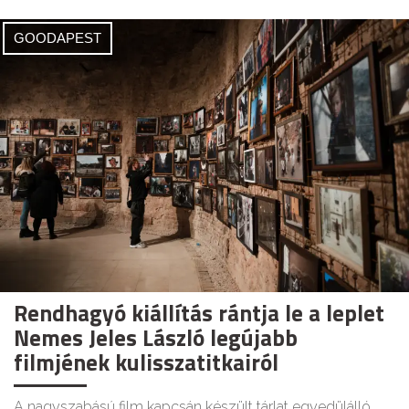
GOODAPEST
Rendhagyó kiállítás rántja le a leplet
Nemes Jeles László legújabb
filmjének kulisszatitkairól
A nagyszabású film kapcsán készült tárlat egyedülálló