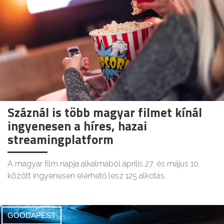
Száznál is több magyar filmet kínál
ingyenesen a híres, hazai
streamingplatform
A magyar film napja alkalmából április 27. és május 10.
között ingyenesen elérhető lesz 125 alkotás.
GOODAPEST