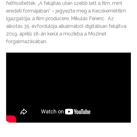
felfrissítették. „A felújítás után szebb lett a film, mint
eredeti formájában” – jegyezte meg a Kecskemétfilm
igazgatója, a film producere, Mikulás Ferenc. Az
alkotás 35. évfordulója alkalmából digitálisan felújítva
2019. április 18-án kerül a mozikba a Mozinet
forgalmazásában.