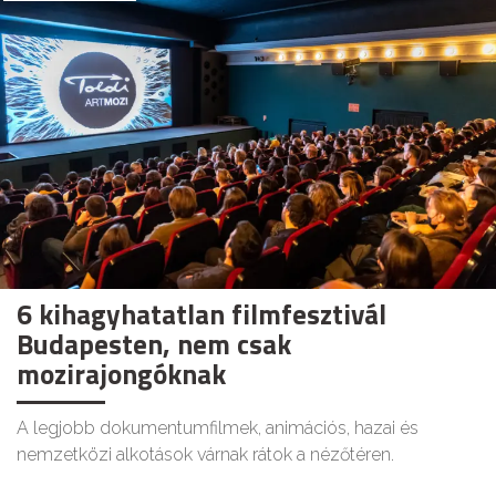
6 kihagyhatatlan filmfesztivál
Budapesten, nem csak
mozirajongóknak
A legjobb dokumentumfilmek, animációs, hazai és
nemzetközi alkotások várnak rátok a nézőtéren.