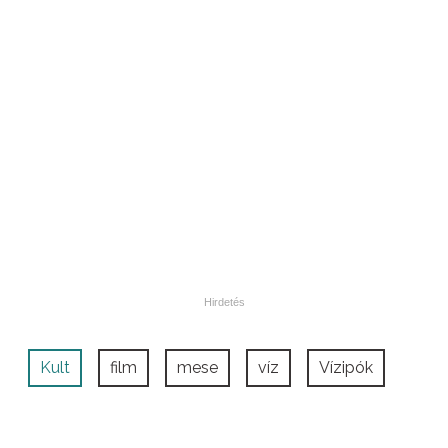
Kult
film
mese
víz
Vízipók