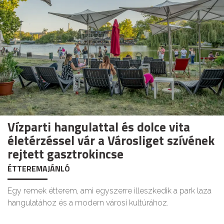
Vízparti hangulattal és dolce vita
életérzéssel vár a Városliget szívének
rejtett gasztrokincse
ÉTTEREMAJÁNLÓ
Egy remek étterem, ami egyszerre illeszkedik a park laza
hangulatához és a modern városi kultúrához.