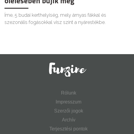
ölelésében bújik meg
Íme, 5 budai kerthelyiség, mely árnyas fákkal és
szezonális fogásokkal visz színt a nyárestékbe.
Rólunk
Impresszum
Szerzői jogok
Archív
Terjesztési pontok