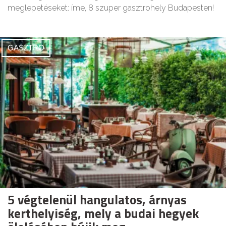
meglepetéseket: íme, 8 szuper gasztrohely Budapesten!
GASZTRO
5 végtelenül hangulatos, árnyas
kerthelyiség, mely a budai hegyek