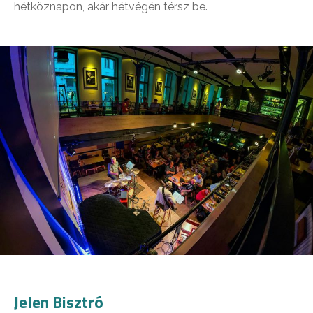
hétköznapon, akár hétvégén térsz be.
Jelen Bisztró