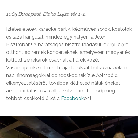
1085 Budapest, Blaha Lujza tér 1-2.
Ízletes ételek, karaoke partik, kézműves sörök, kóstolók
és laza hangulat: mindez egy helyen, a Jelen
Bisztróban! A barátságos bisztró ráadásul időről időre
otthont ad remek koncerteknek, amelyeken magyar és
külföldi zenekarok csapnak a húrok közé.
Vasárnaponként brunch-ajánlatokkal, hétköznapokon
napi finomságokkal gondoskodnak ízlelőbimbóid
elkényeztetéséről, továbbá kiélheted náluk énekesi
ambícióidat is, csak állj a mikrofon elé. Tudj meg
többet, csekkold őket a
Facebook
on!