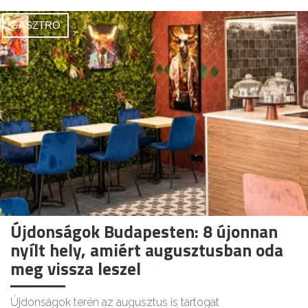
GASZTRO
Újdonságok Budapesten: 8 újonnan
nyílt hely, amiért augusztusban oda
meg vissza leszel
Újdonságok terén az augusztus is tartogat