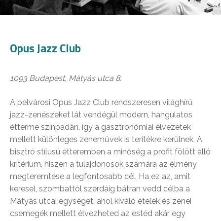
Opus Jazz Club
1093 Budapest, Mátyás utca 8.
A belvárosi Opus Jazz Club rendszeresen világhírű
jazz-zenészeket lát vendégül modern, hangulatos
étterme színpadán, így a gasztronómiai élvezetek
mellett különleges zeneművek is terítékre kerülnek. A
bisztró stílusú étteremben a minőség a profit fölött álló
kritérium, hiszen a tulajdonosok számára az élmény
megteremtése a legfontosabb cél. Ha ez az, amit
keresel, szombattól szerdáig bátran vedd célba a
Mátyás utcai egységet, ahol kiváló ételek és zenei
csemegék mellett élvezheted az estéd akár egy