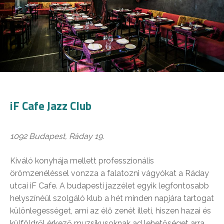
iF Cafe Jazz Club
1092 Budapest, Ráday 19.
Kiváló konyhája mellett professzionális
örömzenéléssel vonzza a falatozni vágyókat a Ráday
utcai iF Cafe. A budapesti jazzélet egyik legfontosabb
helyszínéül szolgáló klub a hét minden napjára tartogat
különlegességet, ami az élő zenét illeti, hiszen hazai és
külföldről érkező muzsikusoknak ad lehetőséget arra,