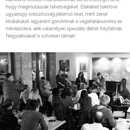
hogy megmutassák tehetségüket. Ételeiket tekintve
ugyanúgy sokszínűség jellemzi őket, mint zenei
kínálatukat: egyaránt gondolnak a vegetáriánusokra és
mindazokra, akik valamilyen speciális diétát folytatnak.
Négylábúakat is szívesen látnak!