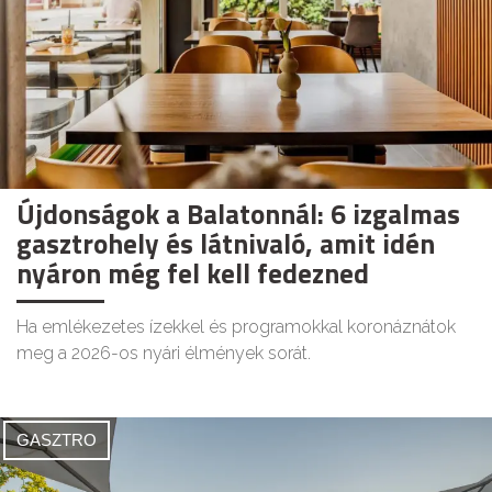
Újdonságok a Balatonnál: 6 izgalmas
gasztrohely és látnivaló, amit idén
nyáron még fel kell fedezned
Ha emlékezetes ízekkel és programokkal koronáznátok
meg a 2026-os nyári élmények sorát.
GASZTRO