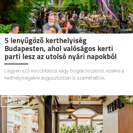
5 lenyűgöző kerthelyiség
Budapesten, ahol valóságos kerti
parti lesz az utolsó nyári napokból
Legyen szó koccintásról vagy bográcsozásról, ezekre a
kerthelyiségekre augusztusban is számíthattok.
BALATON