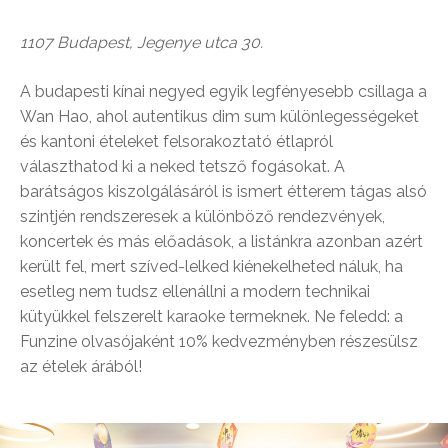
1107 Budapest, Jegenye utca 30.
A budapesti kínai negyed egyik legfényesebb csillaga a
Wan Hao, ahol autentikus dim sum különlegességeket
és kantoni ételeket felsorakoztató étlapról
választhatod ki a neked tetsző fogásokat. A
barátságos kiszolgálásáról is ismert étterem tágas alsó
szintjén rendszeresek a különböző rendezvények,
koncertek és más előadások, a listánkra azonban azért
került fel, mert szíved-lelked kiénekelheted náluk, ha
esetleg nem tudsz ellenállni a modern technikai
kütyükkel felszerelt karaoke termeknek. Ne feledd: a
Funzine olvasójaként 10% kedvezményben részesülsz
az ételek árából!