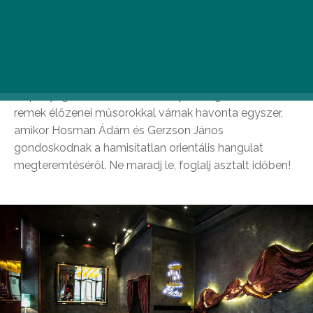
A főváros egyik bakancslistára kívánkozó nemzetközi
étterme a Baalbek, ahol a levantei konyha színe-javát
felvonultató fogásokkal csábítják kulináris utazásra a
keleti konyha szerelmeseit. A hagyományos
receptekből „halal” eljárással, kiváló minőségű és friss
alapanyagokból készülő arab ínyencségek mellett
remek élőzenei műsorokkal várnak havonta egyszer,
amikor Hosman Ádám és Gerzson János
gondoskodnak a hamisítatlan orientális hangulat
megteremtéséről. Ne maradj le, foglalj asztalt időben!