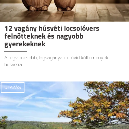
12 vagány húsvéti locsolóvers
felnőtteknek és nagyobb
gyerekeknek
A legviccesebb, lagvagányabb rövid költemények
húsvétra.
UTAZÁS