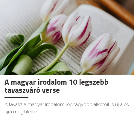
A magyar irodalom 10 legszebb
tavaszváró verse
A tavasz a magyar irodalom legnagyobb alkotóit is újra és
újra megihlette.