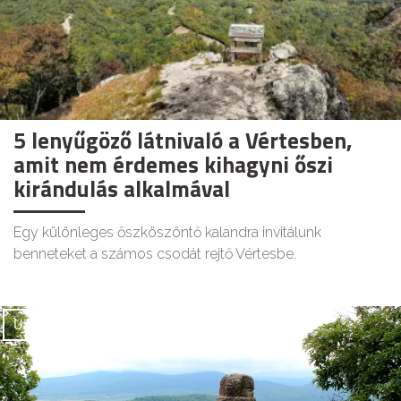
5 lenyűgöző látnivaló a Vértesben,
amit nem érdemes kihagyni őszi
kirándulás alkalmával
Egy különleges őszköszöntő kalandra invitálunk
benneteket a számos csodát rejtő Vértesbe.
UTAZÁS