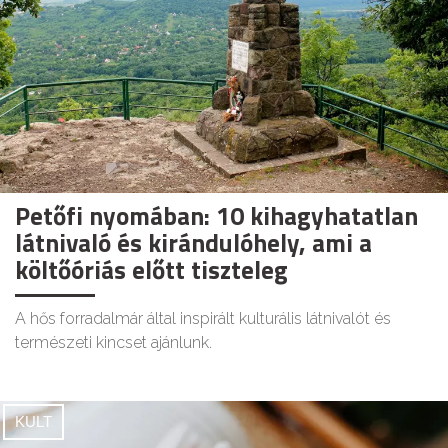
Petőfi nyomában: 10 kihagyhatatlan
látnivaló és kirándulóhely, ami a
költőóriás előtt tiszteleg
A hős forradalmár által inspirált kulturális látnivalót és
természeti kincset ajánlunk.
KULT