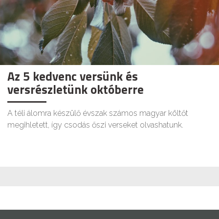
Az 5 kedvenc versünk és
versrészletünk októberre
A téli álomra készülő évszak számos magyar költőt
megihletett, így csodás őszi verseket olvashatunk.