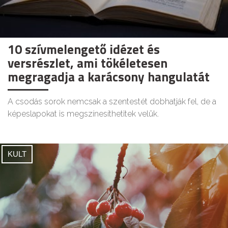
10 szívmelengető idézet és
versrészlet, ami tökéletesen
megragadja a karácsony hangulatát
A csodás sorok nemcsak a szentestét dobhatják fel, de a
képeslapokat is megszínesíthetitek velük.
KULT