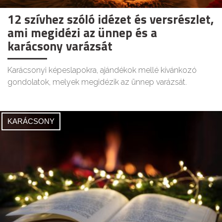
12 szívhez szóló idézet és versrészlet,
ami megidézi az ünnep és a
karácsony varázsát
Karácsonyi képeslapokra, ajándékok mellé kívánkozó
gondolatok, melyek megidézik az ünnep varázsát.
KARÁCSONY