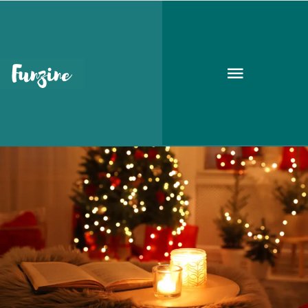
versrészlet
KARÁCSONY