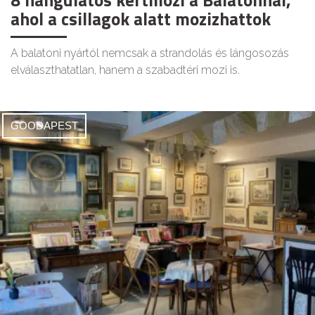
ahol a csillagok alatt mozizhattok
A balatoni nyártól nemcsak a strandolás és lángosozás
elválaszthatatlan, hanem a szabadtéri mozi is.
GOODAPEST