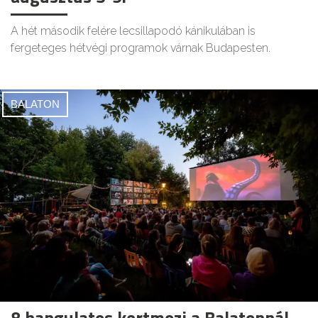
A hét második felére lecsillapodó kánikulában is
fergeteges hétvégi programok várnak Budapesten.
BALATON
8 hangulatos kertmozi a Balatonnál,