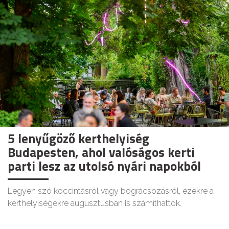
5 lenyűgöző kerthelyiség
Budapesten, ahol valóságos kerti
parti lesz az utolsó nyári napokból
Legyen szó koccintásról vagy bográcsozásról, ezekre a
kerthelyiségekre augusztusban is számíthattok.