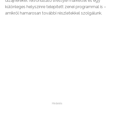
dizájnereket felvonultató lifestyle markettel és egy
különleges helyszínre telepített zenei programmal is –
amikről hamarosan további részletekkel szolgálunk.