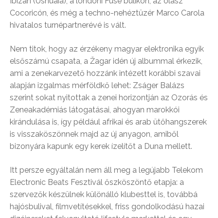
Ibizán (Ushuaia), a londoni Fuse bulikon, az olasz
Cocoricón, és még a techno-nehéztüzér Marco Carola
hivatalos turnépartnerévé is vált.
Nem titok, hogy az érzékeny magyar elektronika egyik
elsőszámú csapata, a Žagar idén új albummal érkezik,
ami a zenekarvezető hozzánk intézett korábbi szavai
alapján izgalmas mérföldkő lehet: Zságer Balázs
szerint sokat nyitottak a zenei horizontján az Ozorás és
Zeneakadémiás látogatásai, ahogyan marokkói
kirándulása is, így például afrikai és arab ütőhangszerek
is visszaköszönnek majd az új anyagon, amiből
bizonyára kapunk egy kerek ízelítőt a Duna mellett.
Itt persze egyáltalán nem áll meg a legújabb Telekom
Electronic Beats Fesztivál őszköszöntő etapja: a
szervezők készülnek különálló klubesttel is, továbbá
hajósbulival, filmvetítésekkel, friss gondolkodású hazai