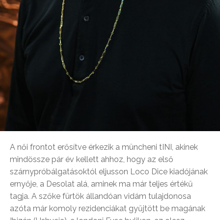
A női frontot erősítve érkezik a müncheni tINI, akinek
mindössze pár év kellett ahhoz, hogy az első
szárnypróbálgatásoktól eljusson Loco Dice kiadójának
ernyője, a Desolat alá, aminek ma már teljes értékű
tagja. A szőke fürtök állandóan vidám tulajdonosa
azóta már komoly rezidenciákat gyűjtött be magának