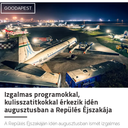
GOODAPEST
Izgalmas programokkal,
kulisszatitkokkal érkezik idén
augusztusban a Repülés Éjszakája
A Repülés Éjszakáján idén augusztusban ismét izgalmas