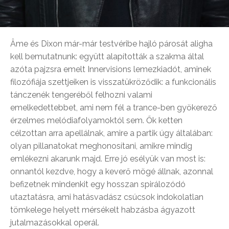
Âme és Dixon már-már testvéribe hajló párosát aligha
kell bemutatnunk: együtt alapították a szakma által
azóta pajzsra emelt Innervisions lemezkiadót, aminek
filozófiája szettjeiken is visszatükröződik: a funkcionális
tánczenék tengeréből felhozni valami
emelkedettebbet, ami nem fél a trance-ben gyökerező
érzelmes melódiafolyamoktól sem. Ők ketten
célzottan arra apellálnak, amire a partik úgy általában:
olyan pillanatokat meghonosítani, amikre mindig
emlékezni akarunk majd. Erre jó esélyük van most is:
onnantól kezdve, hogy a keverő mögé állnak, azonnal
befizetnek mindenkit egy hosszan spirálozódó
utaztatásra, ami hatásvadász csúcsok indokolatlan
tömkelege helyett mérsékelt habzásba ágyazott
jutalmazásokkal operál.