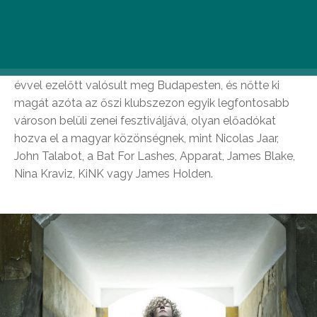
várják azokat, akik emlékezetes módon
vennének búcsút a nyártól.
Az első
Telekom Electronic Beats Fesztivál
tizenkét
évvel ezelőtt valósult meg Budapesten, és nőtte ki
magát azóta az őszi klubszezon egyik legfontosabb
városon belüli zenei fesztiváljává, olyan előadókat
hozva el a magyar közönségnek, mint Nicolas Jaar,
John Talabot, a Bat For Lashes, Apparat, James Blake,
Nina Kraviz, KiNK vagy James Holden.