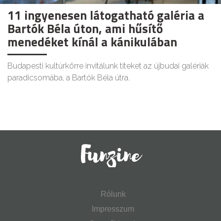
11 ingyenesen látogatható galéria a
Bartók Béla úton, ami hűsítő
menedéket kínál a kánikulában
Budapesti kultúrkörre invitálunk titeket az újbudai galériák
paradicsomába, a Bartók Béla útra.
Rólunk
Impresszum