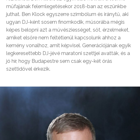
műfajának felemlegetésekor 2018-ban az eszünkbe
juthat. Ben Klock egyszerre szimbólum és iránytű, aki
ugyan DJ-ként sosem finomkodik, műsorába mégis
képes belopni azt a művésziességet, sőt, érzelmeket,
amiket elsőre nem feltétlenül kapcsolunk ahhoz a
kemény vonalhoz, amit képvisel. Generációjának egyik
legkeresettebb DJ-jévé maratoni szettjei avatták, és a
jó hír, hogy Budapestre sem csak egy-két órás
szettidővel érkezik.