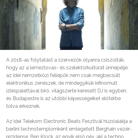
A 2018-as folytatást a szervezők olyanra csiszolták,
hogy az a lemezlovas- és szelektorkultúrát ünnepelje:
az idei nemzetközi fellépők nem csak megbecsült
elektronikus zenészek, de mindegyikük kifinomult
ízléspalettával bíró, világszerte keresett DJ is egyben,
és Budapestre is az utóbbi képességeiket előtérbe
tolva érkeznek.
Az idei Telekom Electronic Beats Fesztivál húzóalakja a
berlini technotemplomként emlegetett Berghain vezér-
rezidense, Ben Klock, az egyik első név, aki a techno