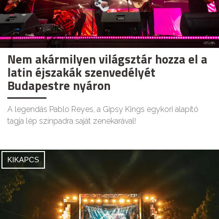
Nem akármilyen világsztár hozza el a
latin éjszakák szenvedélyét
Budapestre nyáron
A legendás Pablo Reyes, a Gipsy Kings egykori alapító
tagja lép színpadra saját zenekarával!
KIKAPCS