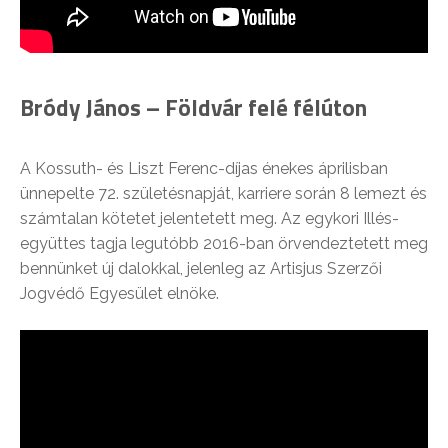
Bródy János – Földvár felé félúton
A Kossuth- és Liszt Ferenc-díjas énekes áprilisban
ünnepelte 72. születésnapját, karriere során 8 lemezt és
számtalan kötetet jelentetett meg. Az egykori Illés-
együttes tagja legutóbb 2016-ban örvendeztetett meg
bennünket új dalokkal, jelenleg az Artisjus Szerzői
Jogvédő Egyesület elnöke.