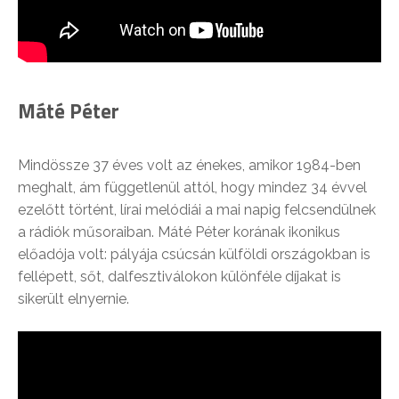
Máté Péter
Mindössze 37 éves volt az énekes, amikor 1984-ben
meghalt, ám függetlenül attól, hogy mindez 34 évvel
ezelőtt történt, lírai melódiái a mai napig felcsendülnek
a rádiók műsoraiban. Máté Péter korának ikonikus
előadója volt: pályája csúcsán külföldi országokban is
fellépett, sőt, dalfesztiválokon különféle díjakat is
sikerült elnyernie.