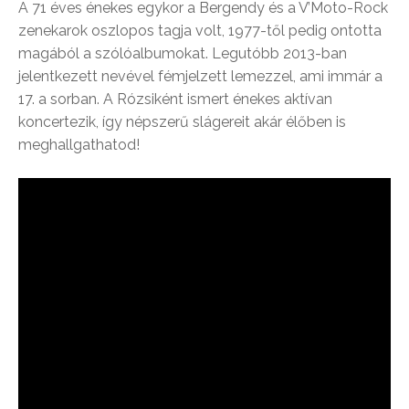
A 71 éves énekes egykor a Bergendy és a V’Moto-Rock
zenekarok oszlopos tagja volt, 1977-től pedig ontotta
magából a szólóalbumokat. Legutóbb 2013-ban
jelentkezett nevével fémjelzett lemezzel, ami immár a
17. a sorban. A Rózsiként ismert énekes aktívan
koncertezik, így népszerű slágereit akár élőben is
meghallgathatod!