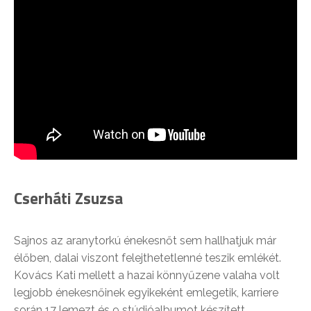
Cserháti Zsuzsa
Sajnos az aranytorkú énekesnőt sem hallhatjuk már
élőben, dalai viszont felejthetetlenné teszik emlékét.
Kovács Kati mellett a hazai könnyűzene valaha volt
legjobb énekesnőinek egyikeként emlegetik, karriere
során 17 lemezt és 9 stúdióalbumot készített.