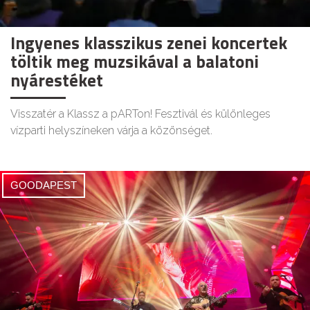
Ingyenes klasszikus zenei koncertek
töltik meg muzsikával a balatoni
nyárestéket
Visszatér a Klassz a pARTon! Fesztivál és különleges
vízparti helyszíneken várja a közönséget.
GOODAPEST