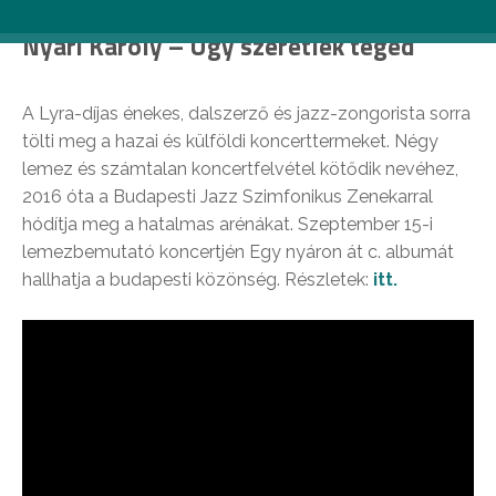
Nyári Károly – Úgy szeretlek téged
A Lyra-díjas énekes, dalszerző és jazz-zongorista sorra
tölti meg a hazai és külföldi koncerttermeket. Négy
lemez és számtalan koncertfelvétel kötődik nevéhez,
2016 óta a Budapesti Jazz Szimfonikus Zenekarral
hódítja meg a hatalmas arénákat. Szeptember 15-i
lemezbemutató koncertjén Egy nyáron át c. albumát
hallhatja a budapesti közönség. Részletek:
itt.