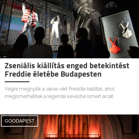
Zseniális kiállítás enged betekintést
Freddie életébe Budapesten
Végre megnyílik a várva-várt Freddie kiállítás, ahol
megismerhetitek a legenda kevésbé ismert arcát.
GOODAPEST