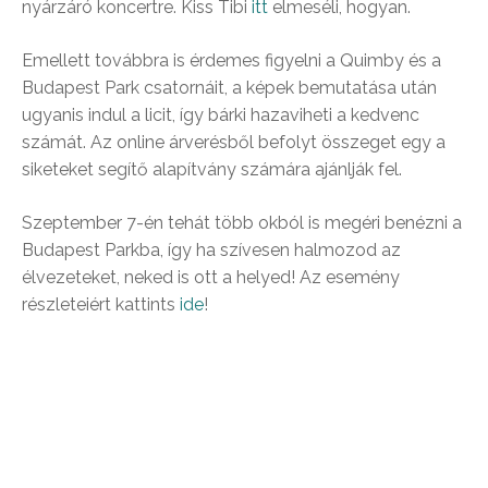
nyárzáró koncertre. Kiss Tibi
itt
elmeséli, hogyan.
Emellett továbbra is érdemes figyelni a Quimby és a
Budapest Park csatornáit, a képek bemutatása után
ugyanis indul a licit, így bárki hazaviheti a kedvenc
számát. Az online árverésből befolyt összeget egy a
siketeket segítő alapítvány számára ajánlják fel.
Szeptember 7-én tehát több okból is megéri benézni a
Budapest Parkba, így ha szívesen halmozod az
élvezeteket, neked is ott a helyed! Az esemény
részleteiért kattints
ide
!