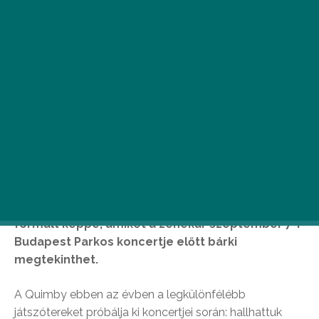
H
angszerek helyett a színek és a
formák keltik életre a népszerű
zenekar dalait. Kilenc progresszív,
fiatal grafikus egy-egy Quimby-dalt
formált képpé, amiket a zenekar szeptember 7-i
Budapest Parkos koncertje előtt bárki
megtekinthet.
A Quimby ebben az évben a legkülönfélébb
játszótereket próbálja ki koncertjei során: hallhattuk