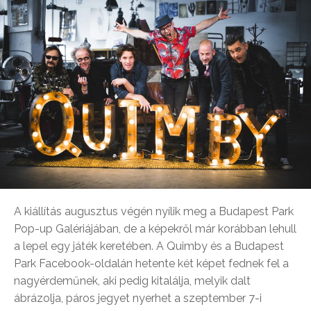
A kiállítás augusztus végén nyílik meg a Budapest Park
Pop-up Galériájában, de a képekről már korábban lehull
a lepel egy játék keretében. A Quimby és a Budapest
Park Facebook-oldalán hetente két képet fednek fel a
nagyérdeműnek, aki pedig kitalálja, melyik dalt
ábrázolja, páros jegyet nyerhet a szeptember 7-i