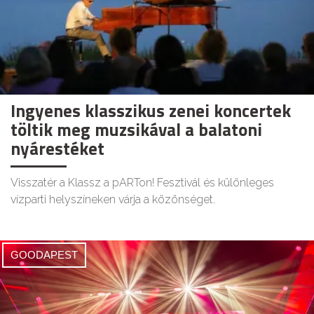
Ingyenes klasszikus zenei koncertek
töltik meg muzsikával a balatoni
nyárestéket
Visszatér a Klassz a pARTon! Fesztivál és különleges
vízparti helyszíneken várja a közönséget.
GOODAPEST