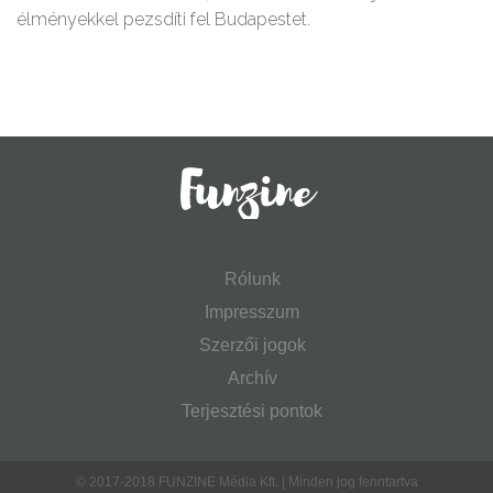
élményekkel pezsdíti fel Budapestet.
Rólunk
Impresszum
Szerzői jogok
Archív
Terjesztési pontok
© 2017-2018 FUNZINE Média Kft. | Minden jog fenntartva