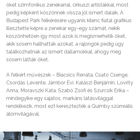
őket szimfonikus zenekarral, cirkuszi artistákkal, most
pedig képként köszönnek vissza jól ismert dalaik. A
Budapest Park felkérésére ugyanis kilenc fiatal grafikus
illesztette képre a zenekar egy-egy számát, nekik
köszönhetően így most azok is megismerhetik őket,
akik sosem hallhatták azokat, a rajongók pedig úgy
találkozhatnak az ismert dallamokkal, ahogy még
sosem látták őket.
A felkért művészek – Biacsics Renáta, Csató Csenge,
Csordás Levente, Jámbor Évi, Kalászi Benjámin, Lovrity
Anna, Moravszki Kata, Szabó Zsófi és Szurcsik Erika –
mindegyike egy sajátos, markáns látásvilággal
rendelkezik, most ezt keresztezték a Quimby szürreális
álomvilágával.