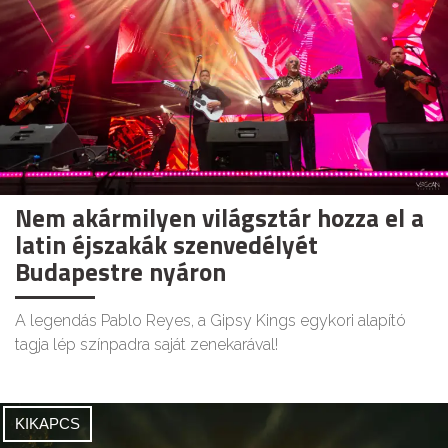
Nem akármilyen világsztár hozza el a
latin éjszakák szenvedélyét
Budapestre nyáron
A legendás Pablo Reyes, a Gipsy Kings egykori alapító
tagja lép színpadra saját zenekarával!
KIKAPCS