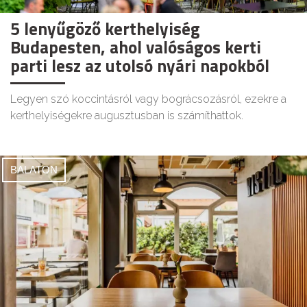
5 lenyűgöző kerthelyiség
Budapesten, ahol valóságos kerti
parti lesz az utolsó nyári napokból
Legyen szó koccintásról vagy bográcsozásról, ezekre a
kerthelyiségekre augusztusban is számíthattok.
BALATON