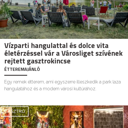
Vízparti hangulattal és dolce vita
életérzéssel vár a Városliget szívének
rejtett gasztrokincse
ÉTTEREMAJÁNLÓ
Egy remek étterem, ami egyszerre illeszkedik a park laza
hangulatához és a modern városi kultúrához.
GASZTRO