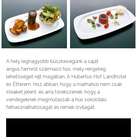
A hely legnagyobb büszkeségünk a saját
angus farmról származó hús, mely rengeteg
lehetőséget rejt magában. A Hubertus Hof Landhotel
és Étterem hisz abban, hogy a marhahús nem csak
steaket jelent, és arra törekszenek, hogy a
vendégeknek megmutassák a hús sokoldalú
felhasználhatóságát és remek ízvilágát.