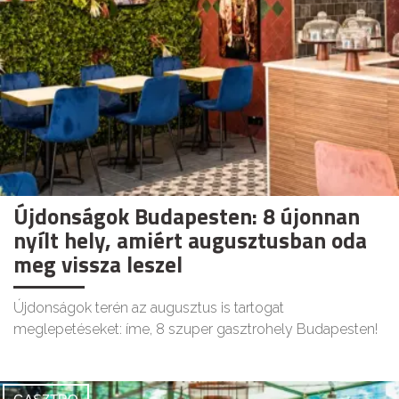
Újdonságok Budapesten: 8 újonnan
nyílt hely, amiért augusztusban oda
meg vissza leszel
Újdonságok terén az augusztus is tartogat
meglepetéseket: íme, 8 szuper gasztrohely Budapesten!