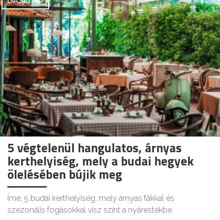
GASZTRO
5 végtelenül hangulatos, árnyas
kerthelyiség, mely a budai hegyek
ölelésében bújik meg
Íme, 5 budai kerthelyiség, mely árnyas fákkal és
szezonális fogásokkal visz színt a nyárestékbe.