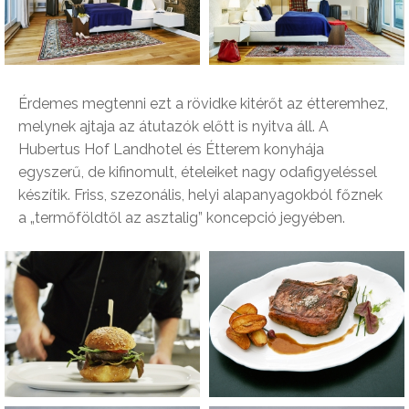
Érdemes megtenni ezt a rövidke kitérőt az étteremhez,
melynek ajtaja az átutazók előtt is nyitva áll. A
Hubertus Hof Landhotel és Étterem konyhája
egyszerű, de kifinomult, ételeiket nagy odafigyeléssel
készítik. Friss, szezonális, helyi alapanyagokból főznek
a „termőföldtől az asztalig” koncepció jegyében.