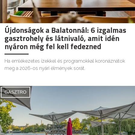
Újdonságok a Balatonnál: 6 izgalmas
gasztrohely és látnivaló, amit idén
nyáron még fel kell fedezned
Ha emlékezetes ízekkel és programokkal koronáznátok
meg a 2026-os nyári élmények sorát.
GASZTRO