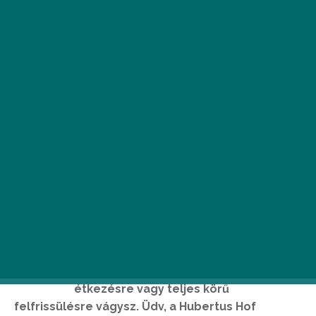
V
an egy hely a Balaton déli partjának
közelében, amit mindenképpen
érdemes felkeresned, ha egy jóízű
étkezésre vagy teljes körű
felfrissülésre vágysz. Üdv, a Hubertus Hof