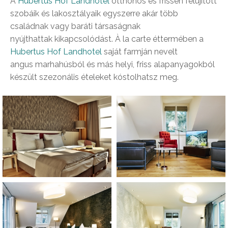
A
Hubertus Hof Landhotel
otthonos és frissen felújított
szobáik és lakosztályaik egyszerre akár több
családnak vagy baráti társaságnak
nyújthattak kikapcsolódást. À la carte éttermében a
Hubertus Hof Landhotel
saját farmján nevelt
angus marhahúsból és más helyi, friss alapanyagokból
készült szezonális ételeket kóstolhatsz meg.